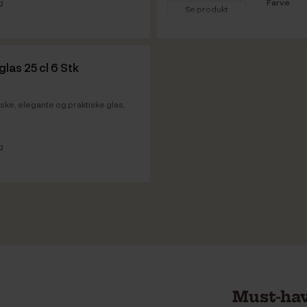
g
Farve
Se produkt
Vare info
las 25 cl 6 Stk
ske, elegante og praktiske glas,
g
Must-hav