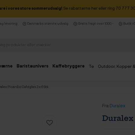
are i vores store sommerudsalg!
Se rabatterne her eller ring 70 777 30
dag levering
Danmarks største udvalg
Gratis fragt over 1000,-
Butik i
værne
Baristaunivers
Kaffebryggere
Te
Outdoor, Kopper 
Udsalg
alex Picardie Caféglas 3 x 6 Stk
Fra
Duralex
Duralex 