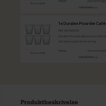
Farve
Gennemsigti
Se produkt
Udvid tekst
Vare info
1 x
Duralex Picardie Cafég
Ref: 26-645000
Duralex Picardie glassene er klassi
der kan bruges til servering...
Farve
Gennemsigti
Se produkt
Udvid tekst
Vare info
Produktbeskrivelse