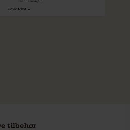
Gennemsigtig
Udvid tekst
e tilbehør