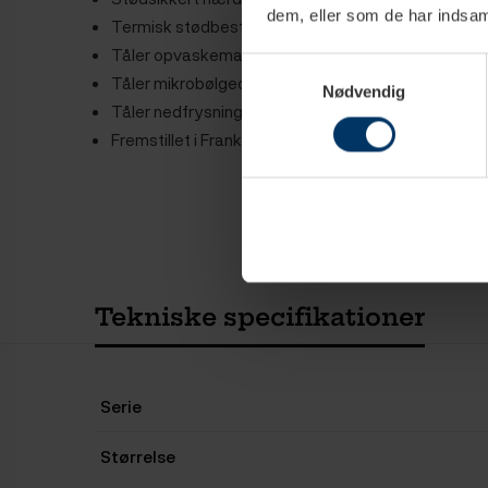
dem, eller som de har indsaml
Termisk stødbestandig
Tåler opvaskemaskine
Samtykkevalg
Tåler mikrobølgeovn
Nødvendig
Tåler nedfrysning
Fremstillet i Frankrig
Tekniske specifikationer
Serie
Størrelse