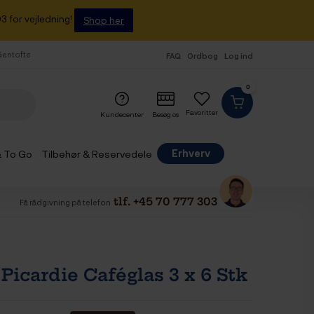
3 for vejledning!
Shop her
 Gentofte
FAQ
Ordbog
Log ind
0
Favoritter
Kundecenter
Besøg os
Erhverv
& To Go
Tilbehør & Reservedele
tlf. +45 70 777 303
Få rådgivning på telefon
Picardie Caféglas 3 x 6 Stk