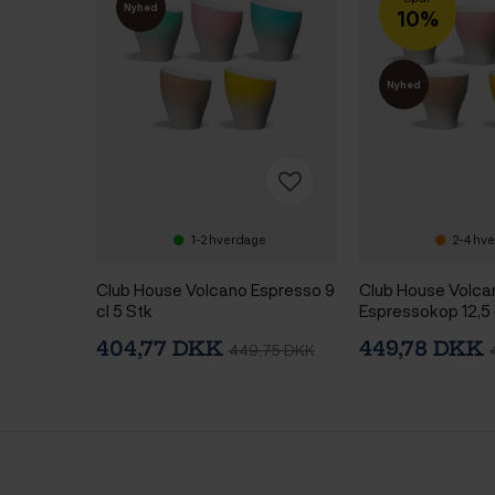
Nyhed
10%
Nyhed
1-2 hverdage
2-4 hv
Club House Volcano Espresso 9
Club House Volca
cl 5 Stk
Espressokop 12,5 
404,77 DKK
449,78 DKK
449,75 DKK