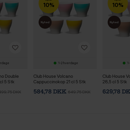
10%
10%
Nyhed
Nyhed
erdage
1-2 hverdage
1
no Double
Club House Volcano
Club House V
cl 5 Stk
Cappuccinokop 21 cl 5 Stk
28,5 cl 5 Stk
584,78 DKK
629,78 D
499,75 DKK
649,75 DKK