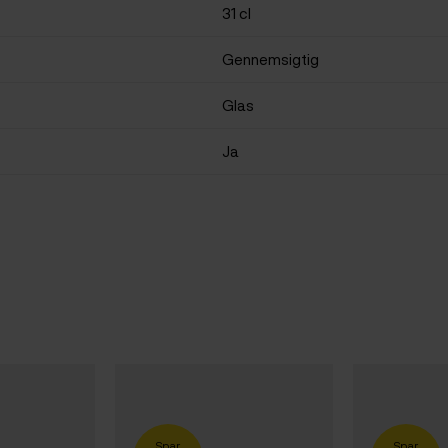
31 cl
Gennemsigtig
Glas
Ja
Spar
Spar