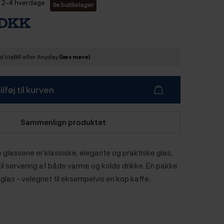
2-4 hverdage
Se butikslager
 DKK
 ViaBill eller Anyday
(læs mere)
ilføj til kurven
Sammenlign produktet
 glassene er klassiske, elegante og praktiske glas,
til servering af både varme og kolde drikke. En pakke
 glas - velegnet til eksempelvis en kop kaffe.