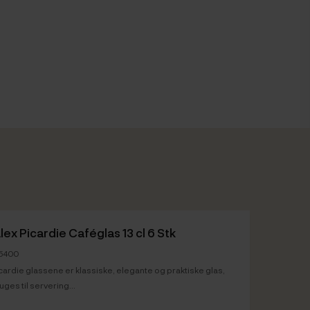
lex Picardie Caféglas 13 cl 6 Stk
45400
cardie glassene er klassiske, elegante og praktiske glas,
uges til servering...