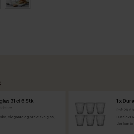
t
las 31 cl 6 Stk
1 x
Dura
ldelser
Ref: 26-6
ske, elegante og praktiske glas,
Duralex Pi
der kan br