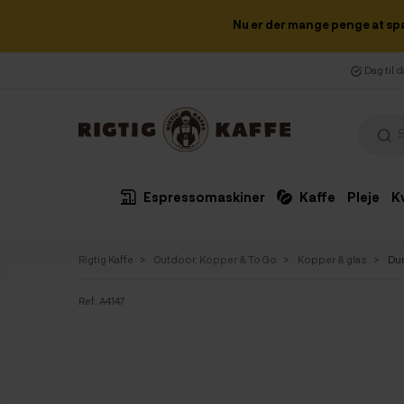
Nu er der mange penge at sp
Dag til 
Espressomaskiner
Kaffe
Pleje
K
Rigtig Kaffe
Outdoor, Kopper & To Go
Kopper & glas
Dur
Ref:
A4147