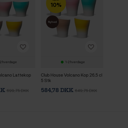
10%
Nyhed
-2 hverdage
1-2 hverdage
olcano Lattekop
Club House Volcano Kop 26,5 cl
5 Stk
KK
584,78 DKK
699,75 DKK
649,75 DKK