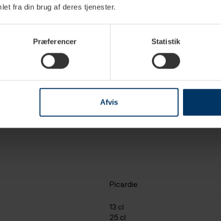
et fra din brug af deres tjenester.
Præferencer
Statistik
Afvis
Picardie
13 cl
25 cl