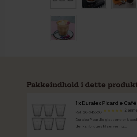
Pakkeindhold i dette produk
1 x
Duralex Picardie Cafég
2 anme
Ref: 26-645500
Duralex Picardie glassene er klassi
der kan bruges til servering...