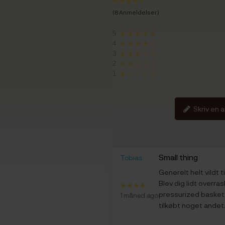
(8 Anmeldelser)
5
★★★★★
4
★★★★☆
3
★★★☆☆
2
★★☆☆☆
1
★☆☆☆☆
Skriv en 
Small thing
Tobias
Generelt helt vildt 
Blev dig lidt overra
pressurized basket,
1 måned ago
tilkøbt noget andet