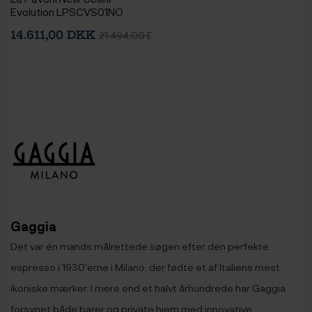
Evolution LPSCVS01NO
Espressomaskine Inkl. Eureka
14.611,00 DKK
21.494,00 DKK
Mignon Zero 65 Speedy
Chrome Espressokværn
Gaggia
Det var én mands målrettede søgen efter den perfekte
espresso i 1930'erne i Milano, der fødte et af Italiens mest
ikoniske mærker. I mere end et halvt århundrede har Gaggia
forsynet både barer og private hjem med innovative,