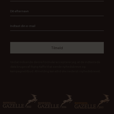
Ved at indsende denne formular accepterer jeg, at de indtastede
data bruges af Rigtig Kaffe til at sende nyhedsbreve og
kampagnetilbud. Afmelding kan altid ske nederst i nyhedsbrevet.