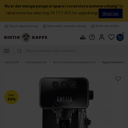
Nu er der mange penge at spare i vores store sommerudsalg!
Se
rabatterne her eller ring 70 777 303 for vejledning!
Shop her
Dag til dag levering
Danmarks største udvalg
Butik i Gentofte
0
Rigtig Kaffe
Espressomaskiner
Semiautomatiske espressomaskiner
Gaggia Espresso Evol
Spar
49%