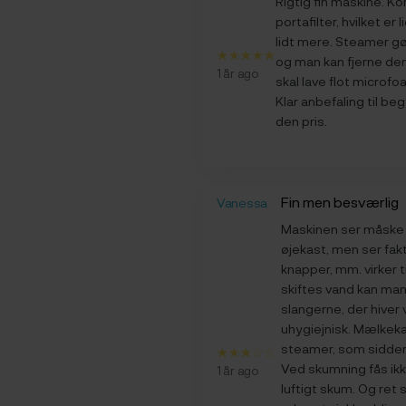
Rigtig fin maskine.
portafilter, hvilket er
lidt mere. Steamer g
og man kan fjerne den 
1 år ago
skal lave flot microfoam
Klar anbefaling til be
den pris.
Fin men besværlig
Vanessa
Maskinen ser måske l
øjekast, men ser fakti
knapper, mm. virker ti
skiftes vand kan man
slangerne, der hiver 
uhygiejnisk. Mælkeka
steamer, som sidder
Ved skumning fås i
1 år ago
luftigt skum. Og ret 