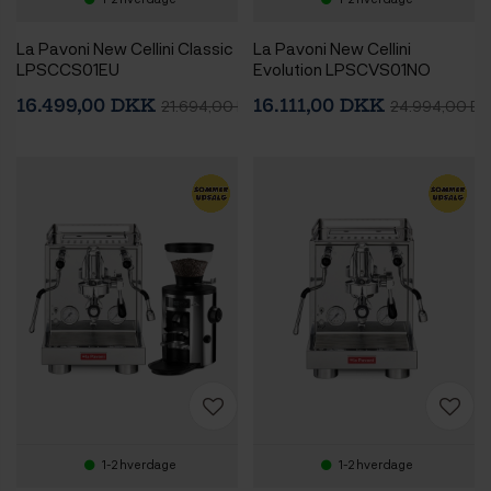
La Pavoni New Cellini Classic
La Pavoni New Cellini
LPSCCS01EU
Evolution LPSCVS01NO
Espressomaskine Inkl. Eureka
Espressomaskine Inkl. Eureka
16.499,00 DKK
16.111,00 DKK
21.694,00 DKK
24.994,00 D
Mignon Zero 65 Speedy
Mignon Libra 65 Chrome
Chrome Espressokværn
Espressokværn
1-2 hverdage
1-2 hverdage