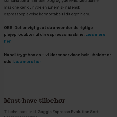
kombination af stil, teknologi og ydeevne. Med denne
maskine kan du nyde en autentisk italiensk
espressooplevelse komfortabelt i dit eget hjem.
OBS. Det er vigtigt at du anvender de rigtige
plejeprodukter til din espressomaskine.
Læs mere
her
Handl trygt hos os – vi klarer servicen hvis uheldet er
ude.
Læs mere her
Must-have tilbehør
Tilbehør passer til
Gaggia Espresso Evolution Sort
Espressomaskine