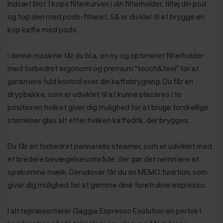
Indsæt blot 1 kops filterkurven i din filterholder, tilføj din pod
og top den med pods-filteret. Så er du klar til at brygge en
kop kaffe med pods.
I denne maskine får du bl.a. en ny og optimeret filterholder
med forbedret ergonomi og premium "touch&feel" for at
garantere fuld kontrol over din kaffebrygning. Du får en
drypbakke, som er udviklet til at kunne placeres i to
positioner, hvilket giver dig mulighed for at bruge forskellige
størrelser glas alt efter hvilken kaffedrik, der brygges.
Du får en forbedret pannarello steamer, som er udviklet med
et bredere bevægelsesområde, der gør det nemmere at
opskumme mælk. Derudover får du en MEMO funktion, som
giver dig mulighed for at gemme dine foretrukne espresso.
I alt repræsenterer Gaggia Espresso Evolution en perfekt