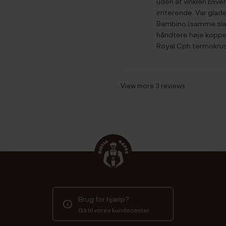
uden at vinklen blive
irriterende. Var gla
Bambino (samme slag
håndtere høje kopper
Royal Cph termokrus
View more 3 reviews
Brug for hjælp?
Gå til vores kundecenter