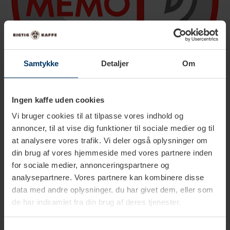
Samtykke
Detaljer
Om
Ingen kaffe uden cookies
Vi bruger cookies til at tilpasse vores indhold og
Memo funktion
annoncer, til at vise dig funktioner til sociale medier og til
Denne funktion gør det muligt for dig at gemme dine
at analysere vores trafik. Vi deler også oplysninger om
yndlingsdrikke, så du altid har indstillet kaffedrikken præcis,
din brug af vores hjemmeside med vores partnere inden
som du ønsker den.
for sociale medier, annonceringspartnere og
analysepartnere. Vores partnere kan kombinere disse
data med andre oplysninger, du har givet dem, eller som
de har indsamlet fra din brug af deres tjenester.
Preinfusion