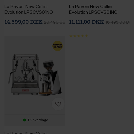
La Pavoni New Cellini
La Pavoni New Cellini
Evolution LPSCVS01NO
Evolution LPSCVS01NO
Espressomaskine Inkl.
Espressomaskine
14.599,00 DKK
11.111,00 DKK
20.490,00 DKK
16.495,00 DK
Mahlkönig X54
Espressokværn Chrome
1-2 hverdage
La Pavoni New Cellini