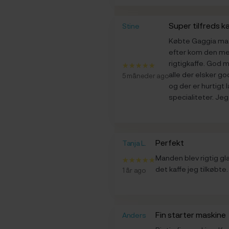
Super tilfreds k
Stine
Købte Gaggia mas
efter kom den med
rigtigkaffe. God 
alle der elsker go
5 måneder ago
og der er hurtigt
specialiteter. Je
Perfekt
Tanja L.
Manden blev rigtig g
det kaffe jeg tilkøbte.
1 år ago
Fin starter maskine
Anders