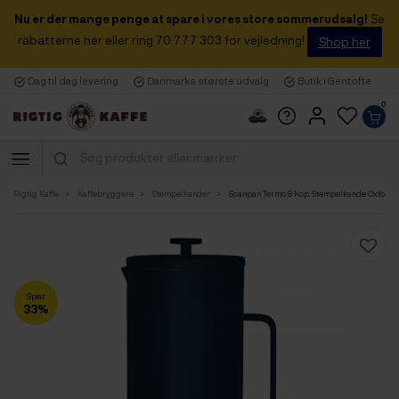
Nu er der mange penge at spare i vores store sommerudsalg!
Se
rabatterne her eller ring 70 777 303 for vejledning!
Shop her
Dag til dag levering
Danmarks største udvalg
Butik i Gentofte
0
Rigtig Kaffe
Kaffebryggere
Stempelkander
Scanpan Termo 8 Kop. Stempelkande Oxford 
Spar
33%