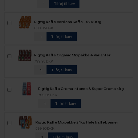
Tilføj til kurv
Rigtig Kaffe Verdens Kaffe - 9x400g
899,95 DKK
Tilføj til kurv
Rigtig Kaffe Organic Mixpakke 4 Varianter
799,95 DKK
Tilføj til kurv
Rigtig Kaffe Crema Intenso & Super Crema 4kg
Hele kaffebønner
799,95 DKK
Tilføj til kurv
Rigtig Kaffe Mixpakke 2,1kg Hele kaffebønner
599,95 DKK
Tilføj til kurv