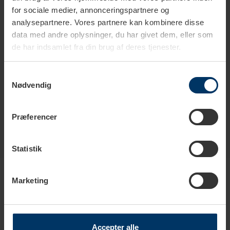
Kapacitet
1 L
for sociale medier, annonceringspartnere og
analysepartnere. Vores partnere kan kombinere disse
Antal kopper
8 kopper
data med andre oplysninger, du har givet dem, eller som
de har indsamlet fra din brug af deres tjenester.
Farve
Blå
Samtykkevalg
Materiale
Rustfrit stål
Nødvendig
Præferencer
Statistik
Produkter i samme kategori
Marketing
Accepter alle