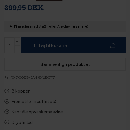
399,95 DKK
Finansier med ViaBill eller Anyday
(læs mere)
Tilføj til kurven
Sammenlign produktet
Ref:
10-51000323
- EAN: 83421203717
8 kopper
Fremstillet i rustfrit stål
Kan tåle opvaskemaskine
Drypfri tud