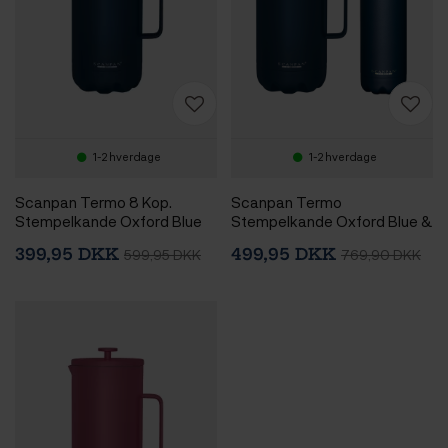
1-2 hverdage
1-2 hverdage
Scanpan Termo 8 Kop.
Scanpan Termo
Stempelkande Oxford Blue
Stempelkande Oxford Blue &
Scanpan Termokrus 0,28 L
399,95 DKK
499,95 DKK
599,95 DKK
769,90 DKK
Oxford Blue