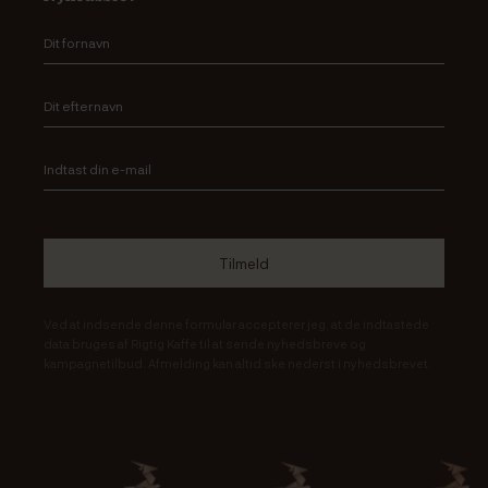
Ved at indsende denne formular accepterer jeg, at de indtastede
data bruges af Rigtig Kaffe til at sende nyhedsbreve og
kampagnetilbud. Afmelding kan altid ske nederst i nyhedsbrevet.