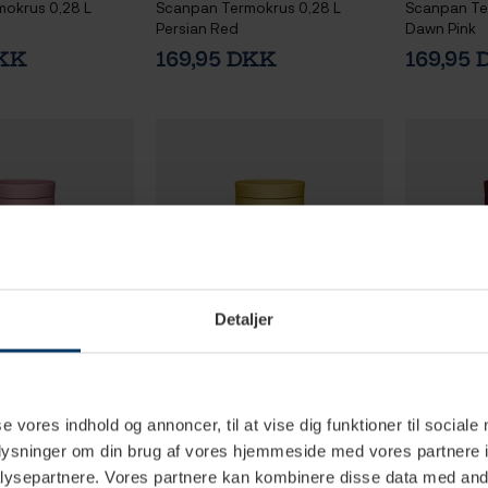
okrus 0,28 L
Scanpan Termokrus 0,28 L
Scanpan Te
Persian Red
Dawn Pink
DKK
169,95 DKK
169,95
Detaljer
se vores indhold og annoncer, til at vise dig funktioner til sociale
2 hverdage
1-2 hverdage
oplysninger om din brug af vores hjemmeside med vores partnere i
ysepartnere. Vores partnere kan kombinere disse data med andr
okrus 0,28 L
Scanpan Termokrus 0,28 L
Scanpan Te