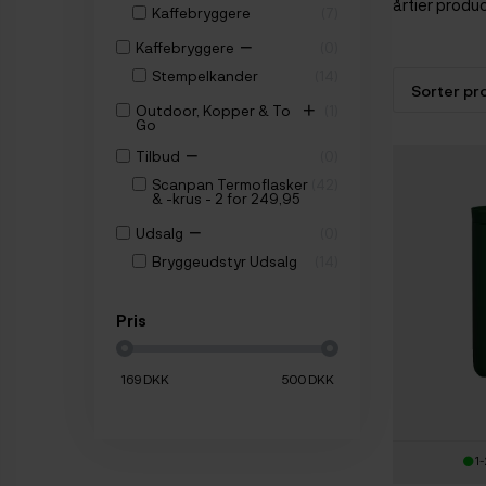
årtier produ
Kaffebryggere
7
−
Kaffebryggere
0
Stempelkander
14
+
Outdoor, Kopper & To
1
Go
−
Tilbud
0
Scanpan Termoflasker
42
& -krus - 2 for 249,95
−
Udsalg
0
Bryggeudstyr Udsalg
14
Pris
169
DKK
500
DKK
1-