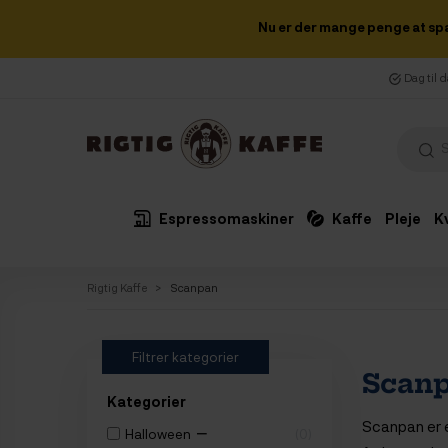
Nu er der mange penge at sp
Dag til 
Espressomaskiner
Kaffe
Pleje
K
Rigtig Kaffe
Scanpan
Filtrer kategorier
Scan
Kategorier
Scanpan er 
−
Halloween
0