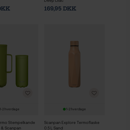
Deep Lilac
 DKK
169,95 DKK
1-2 hverdage
1-2 hverdage
rmo Stempelkande
Scanpan Explore Termoflaske
 & Scanpan
0,5 L Sand