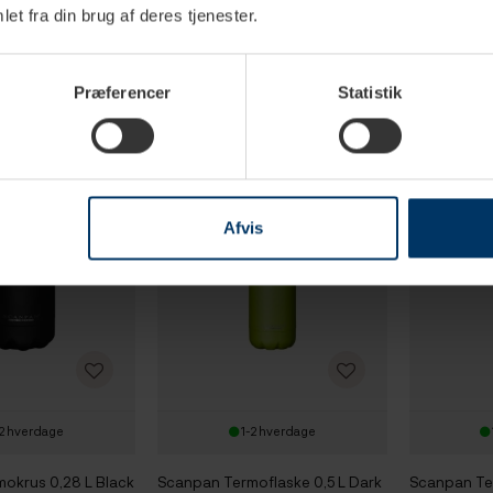
et fra din brug af deres tjenester.
Sunshine
Reynolde R
DKK
169,95 DKK
169,95
Præferencer
Statistik
Afvis
2 hverdage
1-2 hverdage
okrus 0,28 L Black
Scanpan Termoflaske 0,5 L Dark
Scanpan Ter