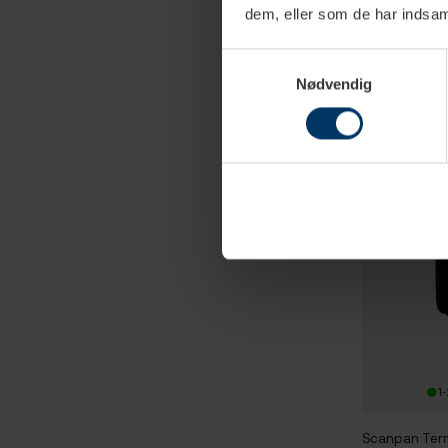
dem, eller som de har indsaml
Candy Pink
169,95 
Samtykkevalg
Nødvendig
1-
Scanpan Term