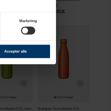
ed
Neutral Grey
 DKK
169,95 DKK
Marketing
Accepter alle
1-2 hverdage
1-2 hverdage
moflaske 0,5 L Lime
Scanpan Termoflaske 0,5 L