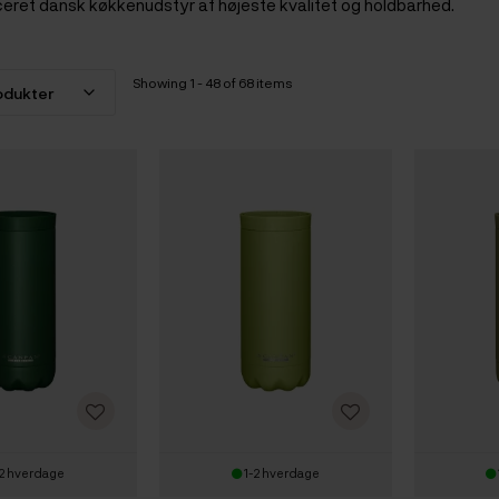
ceret dansk køkkenudstyr af højeste kvalitet og holdbarhed.
Showing 1 - 48 of 68 items
2 hverdage
1-2 hverdage