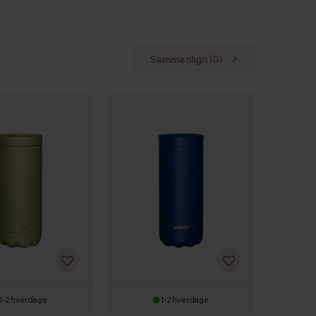
Sammenlign (
0
)
1-2 hverdage
1-2 hverdage