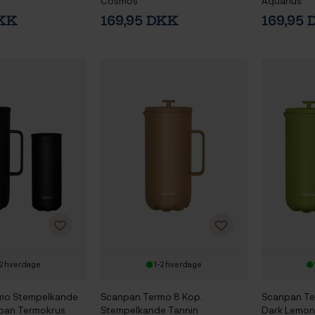
Cosmos
Aquarius
DKK
169,95 DKK
169,95
2 hverdage
1-2 hverdage
mo Stempelkande
Scanpan Termo 8 Kop.
Scanpan Te
pan Termokrus
Stempelkande Tannin
Dark Lemon