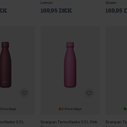
Lemon
Green
DKK
169,95 DKK
169,95
2 hverdage
2-4 hverdage
oflaske 0,5 L
Scanpan Termoflaske 0,5 L Pink
Scanpan Ter