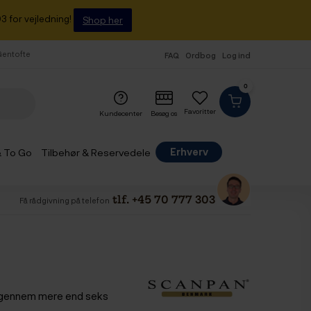
3 for vejledning!
Shop her
 Gentofte
FAQ
Ordbog
Log ind
0
Favoritter
Kundecenter
Besøg os
Erhverv
& To Go
Tilbehør & Reservedele
tlf. +45 70 777 303
Få rådgivning på telefon
r gennem mere end seks