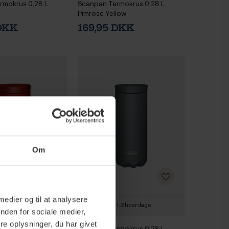
rmokrus 0,28 L
Scanpan Termokrus 0,28 L
Pimrose Yellow
 DKK
169,95 DKK
Om
 medier og til at analysere
1-2 hverdage
1-2 hverdage
nden for sociale medier,
e oplysninger, du har givet
rmokrus 0,28 L
Scanpan Termokrus 0,28 L