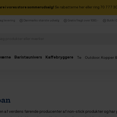
are i vores store sommerudsalg!
Se rabatterne her eller ring 70 777 30
dag levering
Danmarks største udvalg
Gratis fragt over 1000,-
Butik i
værne
Baristaunivers
Kaffebryggere
Te
Outdoor, Kopper 
Udsalg
pan
en af verdens førende producenter af non-stick produkter og ha