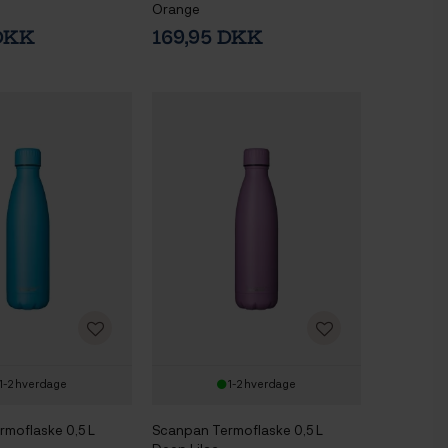
Orange
 DKK
169,95 DKK
1-2 hverdage
1-2 hverdage
moflaske 0,5 L
Scanpan Termoflaske 0,5 L