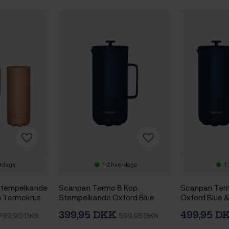
erdage
1-2 hverdage
1
Stempelkande
Scanpan Termo 8 Kop.
Scanpan Ter
n Termokrus
Stempelkande Oxford Blue
Oxford Blue 
Termokrus 0,
399,95 DKK
499,95 
769,90 DKK
599,95 DKK