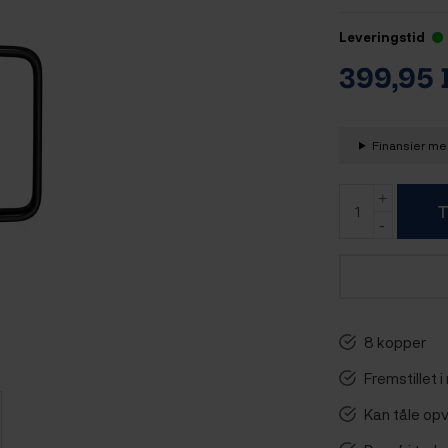
Leveringstid
399,95
Finansier med
T
8 kopper
Fremstillet i 
Kan tåle o