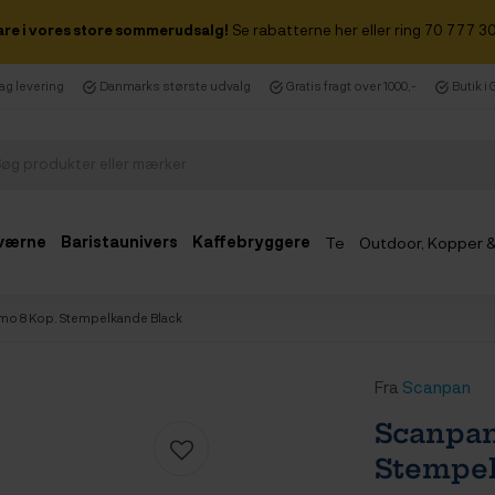
are i vores store sommerudsalg!
Se rabatterne her eller ring 70 777 30
dag levering
Danmarks største udvalg
Gratis fragt over 1000,-
Butik i
værne
Baristaunivers
Kaffebryggere
Te
Outdoor, Kopper 
Udsalg
mo 8 Kop. Stempelkande Black
Fra
Scanpan
Scanpan
Stempel