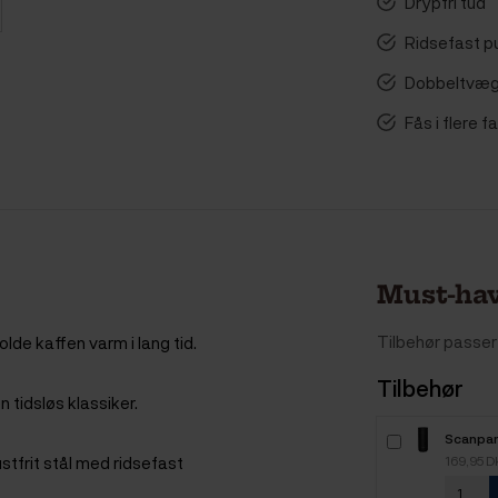
Drypfri tud
Ridsefast pu
Dobbeltvæg
Fås i flere f
Must-hav
Tilbehør passer 
de kaffen varm i lang tid.
Tilbehør
 tidsløs klassiker.
Scanpan
L Black
ustfrit stål med ridsefast
169,95 