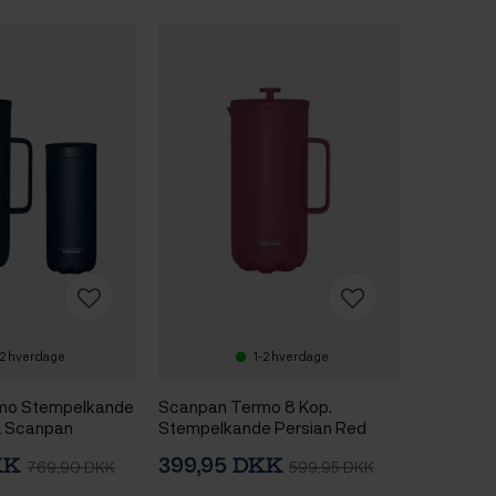
-2 hverdage
1-2 hverdage
mo Stempelkande
Scanpan Termo 8 Kop.
& Scanpan
Stempelkande Persian Red
28 L Oxford Blue
DKK
399,95 DKK
769,90 DKK
599,95 DKK