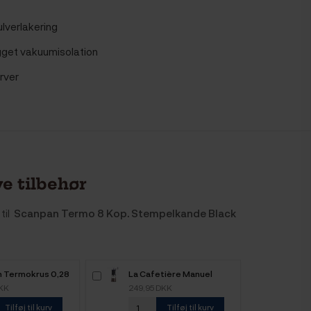
lverlakering
get vakuumisolation
arver
e tilbehør
til
Scanpan Termo 8 Kop. Stempelkande Black
 Termokrus 0,28
La Cafetière Manuel
Kaffemølle Sort
DKK
249,95 DKK
Tilføj til kurv
Tilføj til kurv