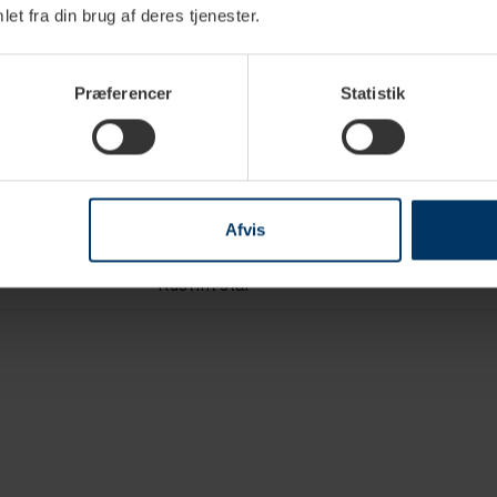
et fra din brug af deres tjenester.
Præferencer
Statistik
1 L
8 kopper
Afvis
Sort
Rustfrit stål