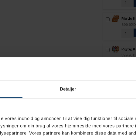
Rigtig 
Kaffe -
899,95 
Rigtig 
2,1kg H
599,95 
Rigtig 
2,5kg H
649,95 
Detaljer
se vores indhold og annoncer, til at vise dig funktioner til sociale
oplysninger om din brug af vores hjemmeside med vores partnere i
ysepartnere. Vores partnere kan kombinere disse data med andr