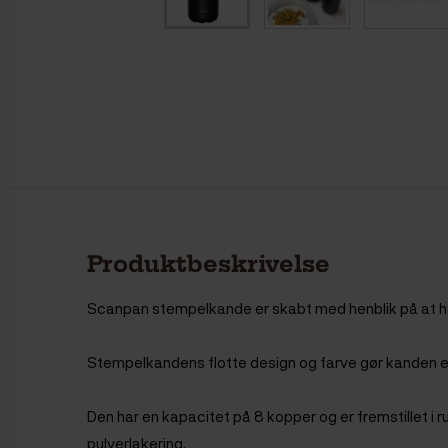
Produktbeskrivelse
Scanpan stempelkande er skabt med henblik på at hol
Stempelkandens flotte design og farve gør kanden en
Den har en kapacitet på 8 kopper og er fremstillet i r
pulverlakering.