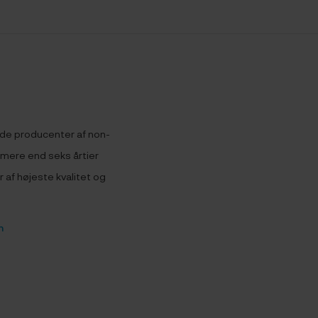
nde producenter af non-
mere end seks årtier
af højeste kvalitet og
n