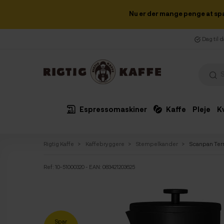
Nu er der mange penge at sp
Dag til 
Espressomaskiner
Kaffe
Pleje
K
Rigtig Kaffe
Kaffebryggere
Stempelkander
Scanpan Ter
Ref:
10-51000320
- EAN: 083421203625
Spar