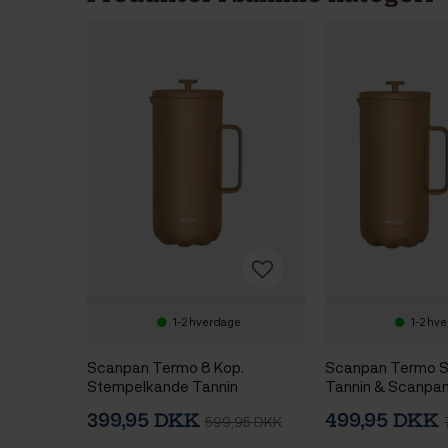
1-2 hverdage
1-2 hv
Scanpan Termo 8 Kop.
Scanpan Termo 
Stempelkande Tannin
Tannin & Scanpa
0,28 L Tannin
399,95 DKK
499,95 DKK
599,95 DKK