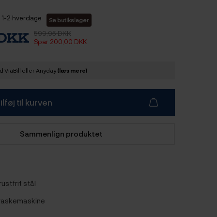
1-2 hverdage
Se butikslager
599,95 DKK
 DKK
Spar 200,00 DKK
 ViaBill eller Anyday
(læs mere)
ilføj til kurven
Sammenlign produktet
rustfrit stål
pvaskemaskine