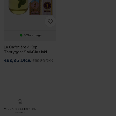
1-2 hverdage
La Cafetière 4 Kop.
Tebrygger Stål/Glas Inkl.
Østerlandsk Thehus
499,95 DKK
769,80 DKK
Pyramidetebreve 36 stk