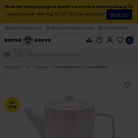
Nu er der mange penge at spare i vores store sommerudsalg!
Se
rabatterne her eller ring 70 777 303 for vejledning!
Shop her
Dag til dag levering
Danmarks største udvalg
Butik i Gentofte
0
Rigtig Kaffe
Te
Tekander
Villa Collection Elstra 1 L Tekande Råhvid
Spar
31%