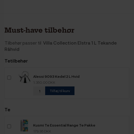
Must-have tilbehør
Tilbehør passer til
Villa Collection Elstra 1 L Tekande
Råhvid
Tetilbehør
Alessi 9093 Kedel 2 L Hvid
1.350,00 DKK
Tilføj til kurv
Te
Kusmi Te Essential Range Te Pakke
179,95 DKK