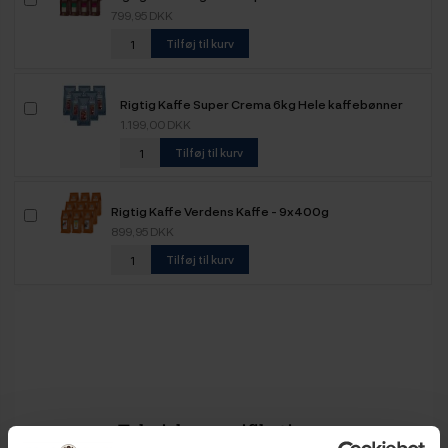
799,95 DKK
Tilføj til kurv
Rigtig Kaffe Super Crema 6kg Hele kaffebønner
1.199,00 DKK
Tilføj til kurv
Rigtig Kaffe Verdens Kaffe - 9x400g
899,95 DKK
Tilføj til kurv
Tekniske specifikationer