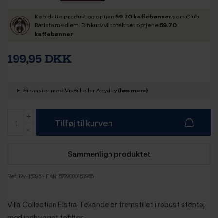
Køb dette produkt og optjen
59.70 kaffebønner
som Club
Barista medlem. Din kurv vil totalt set optjene
59.70
kaffebønner
.
199,95 DKK
Finansier med ViaBill eller Anyday
(læs mere)
Tilføj til kurven
Sammenlign produktet
Ref:
12v-15395
- EAN: 5722000153955
Villa Collection Elstra Tekande er fremstillet i robust stentøj
med indbygget tefilter.