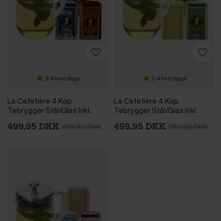
2-4 hverdage
2-4 hverdage
La Cafetière 4 Kop.
La Cafetière 4 Kop.
Tebrygger Stål/Glas Inkl.
Tebrygger Stål/Glas Inkl.
Østerlandsk Thehus
Østerlandsk Thehus
499,95 DKK
499,95 DKK
769,80 DKK
769,80 DKK
Pyramidetebreve 36 stk
Pyramidetebreve 36 stk