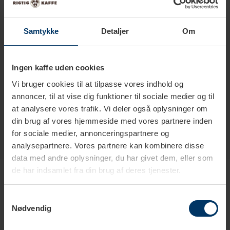
Samtykke
Detaljer
Om
Kapacitet
1 L
Farve
Hvid
Ingen kaffe uden cookies
Materiale
Stentøj
Vi bruger cookies til at tilpasse vores indhold og
annoncer, til at vise dig funktioner til sociale medier og til
at analysere vores trafik. Vi deler også oplysninger om
din brug af vores hjemmeside med vores partnere inden
for sociale medier, annonceringspartnere og
analysepartnere. Vores partnere kan kombinere disse
data med andre oplysninger, du har givet dem, eller som
Produkter i samme kategori
de har indsamlet fra din brug af deres tjenester.
Samtykkevalg
Nødvendig