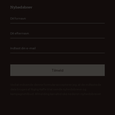
Nyhedsbrev
Ved at indsende denne formular accepterer jeg, at de indtastede
data bruges af Rigtig Kaffe til at sende nyhedsbreve og
kampagnetilbud. Afmelding kan altid ske nederst i nyhedsbrevet.