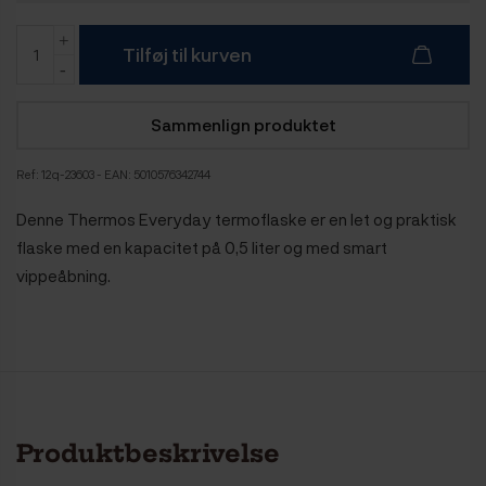
Tilføj til kurven
Sammenlign produktet
Ref:
12q-23603
- EAN: 5010576342744
Denne Thermos Everyday termoflaske er en let og praktisk
flaske med en kapacitet på 0,5 liter og med smart
vippeåbning.
Produktbeskrivelse