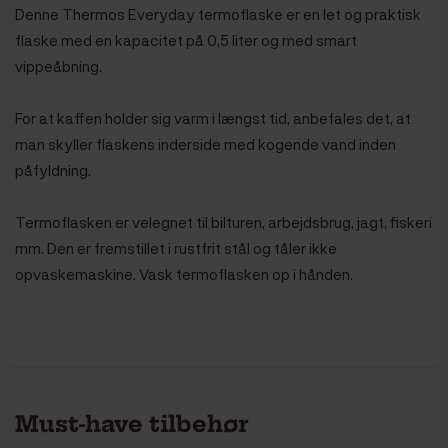
Denne Thermos Everyday termoflaske er en let og praktisk
flaske med en kapacitet på 0,5 liter og med smart
vippeåbning.
For at kaffen holder sig varm i længst tid, anbefales det, at
man skyller flaskens inderside med kogende vand inden
påfyldning.
Termoflasken er velegnet til bilturen, arbejdsbrug, jagt, fiskeri
mm. Den er fremstillet i rustfrit stål og tåler ikke
opvaskemaskine. Vask termoflasken op i hånden.
Must-have tilbehør