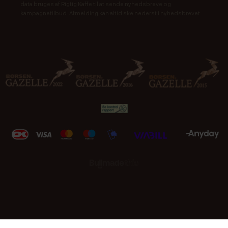
data bruges af Rigtig Kaffe til at sende nyhedsbreve og
kampagnetilbud. Afmelding kan altid ske nederst i nyhedsbrevet.