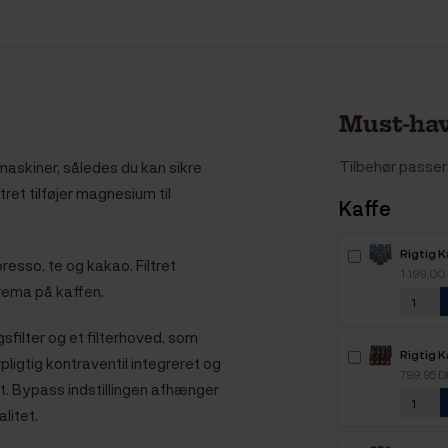
Must-hav
Tilbehør passer 
emaskiner, således du kan sikre
tret tilføjer magnesium til
Kaffe
Rigtig 
sso, te og kakao. Filtret
6kg Hel
1.199,00
rema på kaffen.
gsfilter og et filterhoved, som
Rigtig K
ligtig kontraventil integreret og
Mixpakk
799,95 
et. Bypass indstillingen afhænger
alitet.