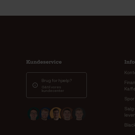
Kundeservice
Inf
Kont
Brug for hjælp?
Finan
Gå til vores
Kaff
kundecenter
Spor 
Salg
leve
Blac