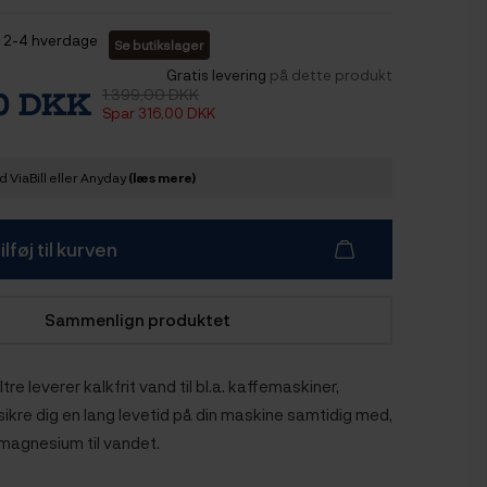
2-4 hverdage
Se butikslager
Gratis levering
på dette produkt
1.399,00 DKK
00 DKK
Spar 316,00 DKK
 ViaBill eller Anyday
(læs mere)
ilføj til kurven
Sammenlign produktet
re leverer kalkfrit vand til bl.a. kaffemaskiner,
ikre dig en lang levetid på din maskine samtidig med,
er magnesium til vandet.