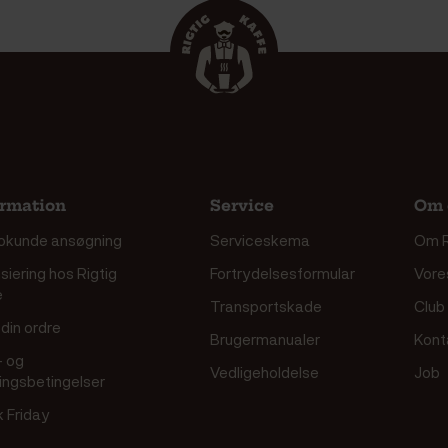
ormation
Service
Om 
okunde ansøgning
Serviceskema
Om R
siering hos Rigtig
Fortrydelsesformular
Vore
e
Transportskade
Club
din ordre
Brugermanualer
Kont
- og
Vedligeholdelse
Job
ringsbetingelser
k Friday