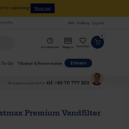
3 for vejledning!
Shop her
 Gentofte
FAQ
Ordbog
Log ind
0
Favoritter
Kundecenter
Besøg os
Erhverv
& To Go
Tilbehør & Reservedele
tlf. +45 70 777 303
Få rådgivning på telefon
tmax Premium Vandfilter