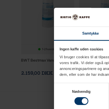
Samtykke
1-2 hverdage
2-4 hv
Ingen kaffe uden cookies
Vi bruger cookies til at tilpas
BWT Bestmax Vandfilter 2XL
BWT Bestmax Vand
vores trafik. Vi deler også 
annonceringspartnere og anal
2.159,00 DKK
1.198,00 DK
2.999,00 DKK
dem, eller som de har indsaml
Samtykkevalg
Nødvendig