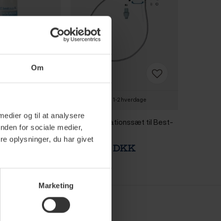
Om
4 hverdage
1-2 hverdage
 medier og til at analysere
Vandfilter XL
BWT Installationssæt til Best-
nden for sociale medier,
filtre
e oplysninger, du har givet
 DKK
2.499,00 DKK
1.999,00 DKK
Marketing