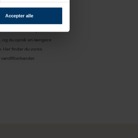
Accepter alle
år du altid kalkfri, rent
absolut bedste kop kaffe
d, og du opnår en længere
. Her finder du vores
g vandfilterkander.