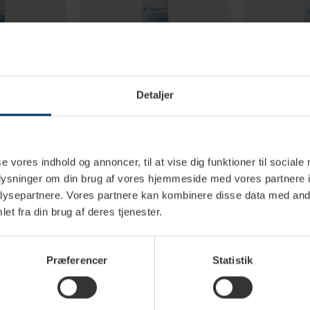
Detaljer
erdage
2-4 hverdage
2-
se vores indhold og annoncer, til at vise dig funktioner til sociale
filter L
BWT Bestmax Vandfilter M
BWT Bestmax 
oplysninger om din brug af vores hjemmeside med vores partnere i
ysepartnere. Vores partnere kan kombinere disse data med andr
K
974,00 DKK
1.437,00
1.799,00 DKK
1.499,00 DKK
et fra din brug af deres tjenester.
Præferencer
Statistik