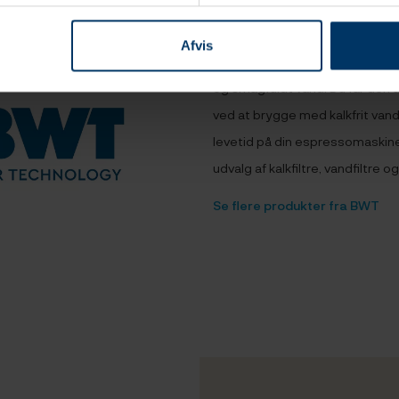
BWT
Afvis
Med produkter fra BWT har du opn
og smagfuldt vand. Du får den 
ved at brygge med kalkfrit van
levetid på din espressomaskine
udvalg af kalkfiltre, vandfiltre o
Se flere produkter fra BWT