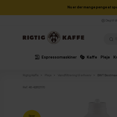
Nu er der mange penge at sp
Dag til 
Espressomaskiner
Kaffe
Pleje
K
Rigtig Kaffe
Pleje
Vandfiltrering til erhverv
BWT Bestmax 
Ref:
46-428121170
Spar