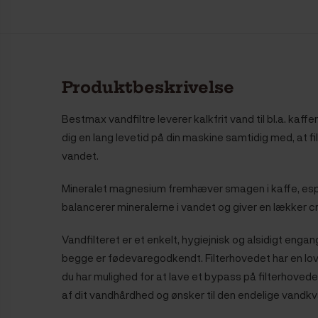
Produktbeskrivelse
Bestmax vandfiltre leverer kalkfrit vand til bl.a. kaff
dig en lang levetid på din maskine samtidig med, at fil
vandet.
Mineralet magnesium fremhæver smagen i kaffe, espre
balancerer mineralerne i vandet og giver en lækker c
Vandfilteret er et enkelt, hygiejnisk og alsidigt engan
begge er fødevaregodkendt. Filterhovedet har en lovp
du har mulighed for at lave et bypass på filterhoved
af dit vandhårdhed og ønsker til den endelige vandkv