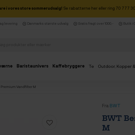
are i vores store sommerudsalg!
Se rabatterne her eller ring 70 777 30
dag levering
Danmarks største udvalg
Gratis fragt over 1000,-
Butik i
værne
Baristaunivers
Kaffebryggere
Te
Outdoor, Kopper 
Udsalg
Premium Vandfilter M
Fra
BWT
BWT Bes
M