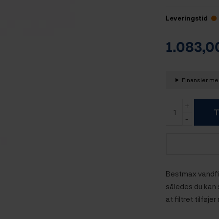
Leveringstid
1.083,
Finansier med
T
Bestmax vandfilt
således du kan s
at filtret tilføj