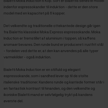
Bialetti Moka Induction 6 Kop. Sort er Bialettis seneste model
indenfor espressokander til induktion - dette er den store
model med en kapacitet på 6 kopper.
Det velkendte og traditionelle ottekantede design går igen
fra Bialettis klassiske Moka Express espressokande. M
oka
Induction er fremstillet af aluminium i toppen, så kaffens
aromaer bevares. Den runde bund er produceret i rustfrit stål
- fordelen ved dette er, at den kan anvendes på alle typer
varmekilder - også induktion.
Bialetti Moka Induction er en stilfuld og elegant
espressokande, som i sandhed lever op til de stolte
italienske traditioner. Kandens runde og kantede former står i
en fantastisk kontrast til hinanden, og den velkendte og
ikoniske Bialetti mand er selvfølgelig trykt på kandens
øverste del.