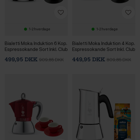
1-2 hverdage
1-2 hverdage
Bialetti Moka Induktion 6 Kop.
Bialetti Moka Induktion 4 Kop.
Espressokande Sort Inkl. Club
Espressokande Sort Inkl. Club
House Tulipano Espresso m.
House Tulipano Espresso m.
499,95 DKK
449,95 DKK
909,85 DKK
809,85 DKK
Underkop Mat Sort 7 cl 2 Stk
Underkop Mat Sort 7 cl 2 Stk