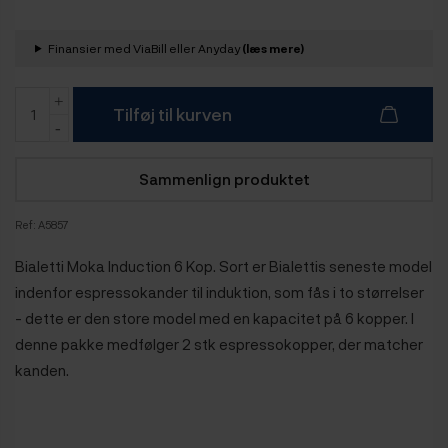
Finansier med ViaBill eller Anyday
(læs mere)
Tilføj til kurven
Sammenlign produktet
Ref:
A5857
Bialetti Moka Induction 6 Kop. Sort er Bialettis seneste model
indenfor espressokander til induktion
, som fås i to størrelser
- dette er den store model med en kapacitet på 6 kopper. I
denne pakke medfølger 2 stk espressokopper, der matcher
kanden.