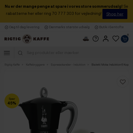
Nu er der mange penge at spare i vores store sommerudsalg!
Se
rabatterne her eller ring 70 777 303 for vejledning!
Shop her
Dag til dag levering
Danmarks største udvalg
Butik i Gentofte
0
Rigtig Kaffe
Kaffebryggere
Espressokander - Induktion
Bialetti Moka Induktion 6 Kop. Es
Spar
45%