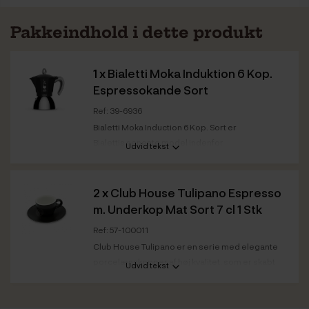
Pakkeindhold i dette produkt
1 x
Bialetti Moka Induktion 6 Kop.
Espressokande Sort
Ref: 39-6936
Bialetti Moka Induction 6 Kop. Sort er
Bialettis seneste model indenfor
Udvid tekst
espressokander til...
Kapacitet
0,3 L
2 x
Club House Tulipano Espresso
Farve
Sort
m. Underkop Mat Sort 7 cl 1 Stk
Ref: 57-100011
Club House Tulipano er en serie med elegante
porcelænskopper af høj kvalitet, som er skabt
Udvid tekst
og...
Farve
Mat