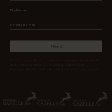
Ved at indsende denne formular accepterer jeg, at de indtastede
data bruges af Rigtig Kaffe til at sende nyhedsbreve og
kampagnetilbud. Afmelding kan altid ske nederst i nyhedsbrevet.