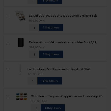
Tilføj til kurv
La Cafetière Dobbeltvægget Kaffe Glas 8 Stk
899,95 DKK
Tilføj til kurv
Fellow Atmos Vakuum Kaffebeholder Sort 1,2 L
399,95 DKK
Tilføj til kurv
La Cafetière Mælkeskummer Rustfrit Stål
129,95 DKK
Tilføj til kurv
Club House Tulipano Cappuccino m. Underkop 26
cl 9 Stk
809,66 DKK
Tilføj til kurv