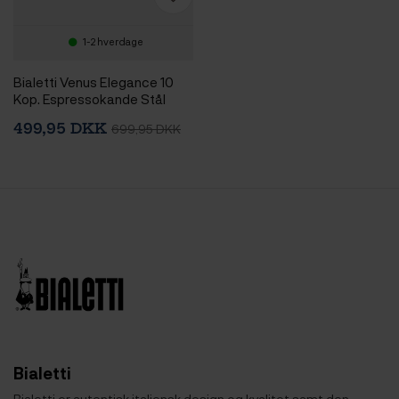
1-2 hverdage
Bialetti Venus Elegance 10
Kop. Espressokande Stål
499,95 DKK
699,95 DKK
Bialetti
Bialetti er autentisk italiensk design og kvalitet samt den