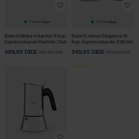
1-2 hverdage
1-2 hverdage
Bialetti Moka Induktion 6 Kop.
Bialetti Venus Elegance 10
Espressokande Rød Inkl. Club
Kop. Espressokande Stål Inkl.
House Tulipano Espresso m.
Lavazza Tales of Italy Canal
499,95 DKK
549,95 DKK
889,85 DKK
569,90 DKK
Underkop Mat Rød 7 cl 2 Stk
Grande 226,8g Formalet
kaffe