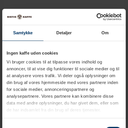
Tekniske specifikationer
Samtykke
Detaljer
Om
Størrelse
30 cl
Ingen kaffe uden cookies
Farve
Rød
Turkis
Vi bruger cookies til at tilpasse vores indhold og
annoncer, til at vise dig funktioner til sociale medier og til
Materiale
Porcelæn
at analysere vores trafik. Vi deler også oplysninger om
din brug af vores hjemmeside med vores partnere inden
for sociale medier, annonceringspartnere og
analysepartnere. Vores partnere kan kombinere disse
data med andre oplysninger, du har givet dem, eller som
de har indsamlet fra din brug af deres tjenester.
Produkter i samme kategori
Samtykkevalg