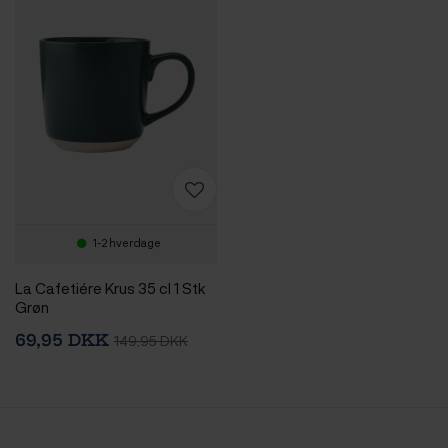
1-2 hverdage
La Cafetiére Krus 35 cl 1 Stk
Grøn
69,95 DKK
149,95 DKK