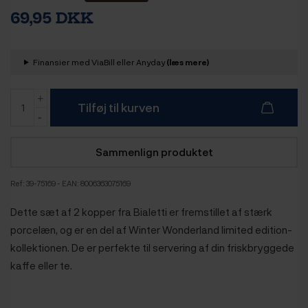
69,95 DKK
Finansier med ViaBill eller Anyday
(læs mere)
Tilføj til kurven
Sammenlign produktet
Ref:
39-75169
- EAN: 8006363075169
Dette sæt af 2 kopper fra Bialetti er fremstillet af stærk
porcelæn, og er en del af Winter Wonderland limited edition-
kollektionen. De er perfekte til servering af din friskbryggede
kaffe eller te.