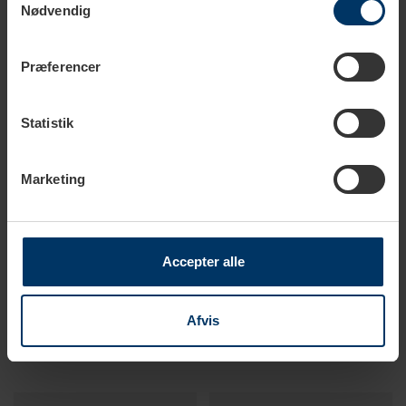
Nødvendig
Præferencer
Spar
10%
Statistik
Nyhed
Marketing
Accepter alle
1-2 hverdage
1-2 hverdage
Aida RAW Colour Krus 30 cl 5
Club House Volcano
Stk Mix
Cappuccinokop 21 cl 5 Stk
Afvis
349,95 DKK
584,78 DKK
499,95 DKK
649,75 DKK