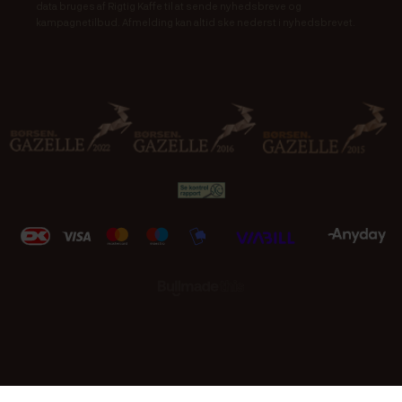
data bruges af Rigtig Kaffe til at sende nyhedsbreve og
kampagnetilbud. Afmelding kan altid ske nederst i nyhedsbrevet.