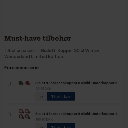
Must-have tilbehør
Tilbehør passer til
Bialetti Kopper 30 cl Winter
Wonderland Limited Edition
Fra samme serie
Bialetti Espressokopper 8 cl Inkl. Underkopper 2
stk Winter Wonderland Limited Edition
99,95 DKK
Tilføj til kurv
Bialetti Espressokopper 8 cl Inkl. Underkopper 4
stk Winter Wonderland Limited Edition
199,95 DKK
Tilføj til kurv