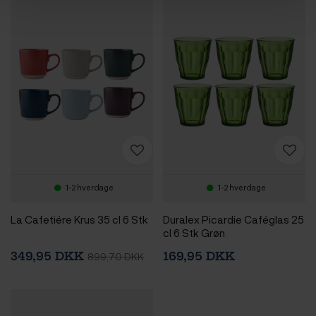
1-2 hverdage
1-2 hverdage
La Cafetiére Krus 35 cl 6 Stk
Duralex Picardie Caféglas 25
cl 6 Stk Grøn
349,95 DKK
169,95 DKK
899,70 DKK