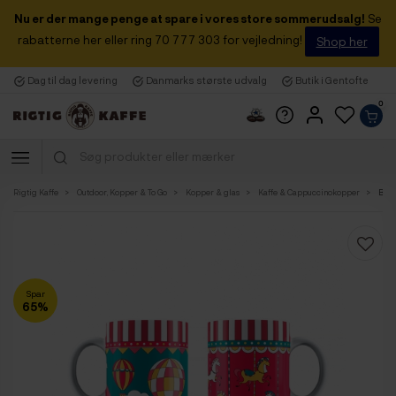
Nu er der mange penge at spare i vores store sommerudsalg!
Se
rabatterne her eller ring 70 777 303 for vejledning!
Shop her
Dag til dag levering
Danmarks største udvalg
Butik i Gentofte
0
Rigtig Kaffe
Outdoor, Kopper & To Go
Kopper & glas
Kaffe & Cappuccinokopper
Bial
Spar
65%