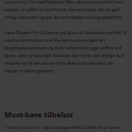
servere fra. Det medfølgende filter, der passer perfekt ned i
kanden, er udført af rustfrit stå. Derved holder det en god
smag ved kaffen og gør det overflødigt at bruge papirfilter.
Hario Dripper Pot Caféor er, på grund af størrelsen, perfekt til
mindre sammenkomster Du kan involvere gæster i
brygningsprocessen, da du let vil kunne brygge kaffen ved
spise- eller sofabordet. Sammen kan I nyde den dejlige duft
af kaffe og få den serveret fra direkte fra karaflen, når
vandet er løbet igennem.
Must-have tilbehør
Tilbehør passer til
Hario Dripper Pot Caféor Pour Over