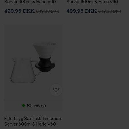
Server 600ml & Hario V60
Server 600ml & Hario V60
Immersion Switch Dripper
Immersion Switch Dripper
499,95 DKK
499,95 DKK
649,90 DKK
649,90 DKK
Keramik 2 Kop. Turkis & 100
Keramik 2 Kop. Pink & 100
stk. Filtre
stk. Filtre
1-2 hverdage
Filterbryg Sæt Inkl. Timemore
Server 600ml & Hario V60