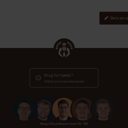
Skriv en 
Brug for hjælp?
Gå til vores kundecenter
Ring til kundeservice (10-16)