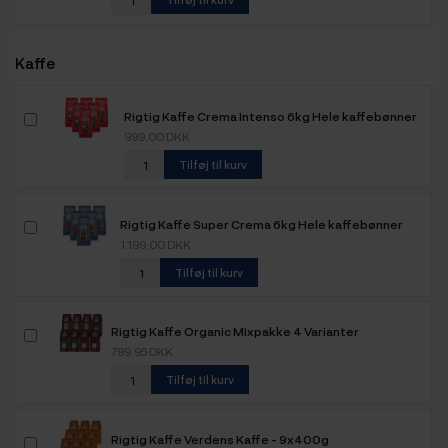
Kaffe
Rigtig Kaffe Crema Intenso 6kg Hele kaffebønner
999,00 DKK
Tilføj til kurv
Rigtig Kaffe Super Crema 6kg Hele kaffebønner
1.199,00 DKK
Tilføj til kurv
Rigtig Kaffe Organic Mixpakke 4 Varianter
799,95 DKK
Tilføj til kurv
Rigtig Kaffe Verdens Kaffe - 9x400g