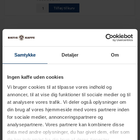
Tilføj til kurv
Samtykke
Detaljer
Om
Tekniske specifikationer
Ingen kaffe uden cookies
Kapacitet
0,3 L
Vi bruger cookies til at tilpasse vores indhold og
annoncer, til at vise dig funktioner til sociale medier og til
Materiale
Glas
at analysere vores trafik. Vi deler også oplysninger om
Polypropylene
din brug af vores hjemmeside med vores partnere inden
Rustfrit stål
for sociale medier, annonceringspartnere og
Silikone
analysepartnere. Vores partnere kan kombinere disse
data med andre oplysninger, du har givet dem, eller som
de har indsamlet fra din brug af deres tjenester.