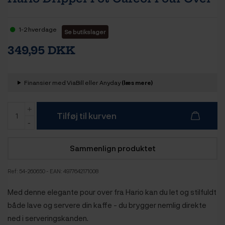
1-2 hverdage
Se butikslager
349,95 DKK
Finansier med ViaBill eller Anyday
(læs mere)
Tilføj til kurven
Sammenlign produktet
Ref:
54-260650
- EAN: 4977642171008
Med denne elegante pour over fra Hario kan du let og stilfuldt
både lave og servere din kaffe - du brygger nemlig direkte
ned i serveringskanden.