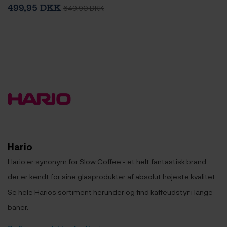
Immersion Switch Dripper
499,95 DKK
649,90 DKK
Keramik 2 Kop. Hvid & 100
stk. Filtre
Hario
Hario er synonym for Slow Coffee - et helt fantastisk brand,
der er kendt for sine glasprodukter af absolut højeste kvalitet.
Se hele Harios sortiment herunder og find kaffeudstyr i lange
baner.