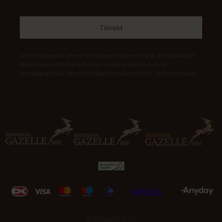
Ved at indsende denne formular accepterer jeg, at de indtastede
data bruges af Rigtig Kaffe til at sende nyhedsbreve og
kampagnetilbud. Afmelding kan altid ske nederst i nyhedsbrevet.