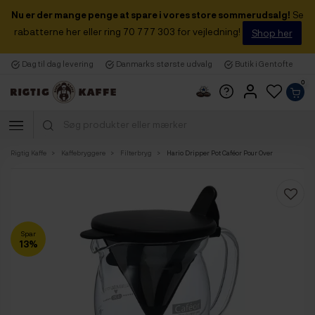
Nu er der mange penge at spare i vores store sommerudsalg!
Se
rabatterne her eller ring 70 777 303 for vejledning!
Shop her
Dag til dag levering
Danmarks største udvalg
Butik i Gentofte
0
Rigtig Kaffe
Kaffebryggere
Filterbryg
Hario Dripper Pot Caféor Pour Over
Spar
13%