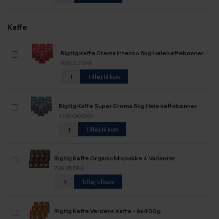
Kaffe
Rigtig Kaffe Crema Intenso 6kg Hele kaffebønner
999,00 DKK
Tilføj til kurv
Rigtig Kaffe Super Crema 6kg Hele kaffebønner
1.199,00 DKK
Tilføj til kurv
Rigtig Kaffe Organic Mixpakke 4 Varianter
799,95 DKK
Tilføj til kurv
Rigtig Kaffe Verdens Kaffe - 9x400g