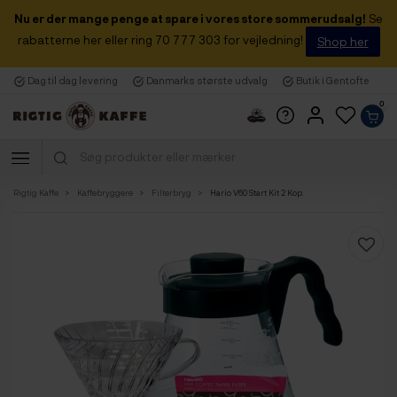
Nu er der mange penge at spare i vores store sommerudsalg!
Se
rabatterne her eller ring 70 777 303 for vejledning!
Shop her
Dag til dag levering
Danmarks største udvalg
Butik i Gentofte
0
Rigtig Kaffe
Kaffebryggere
Filterbryg
Hario V60 Start Kit 2 Kop.