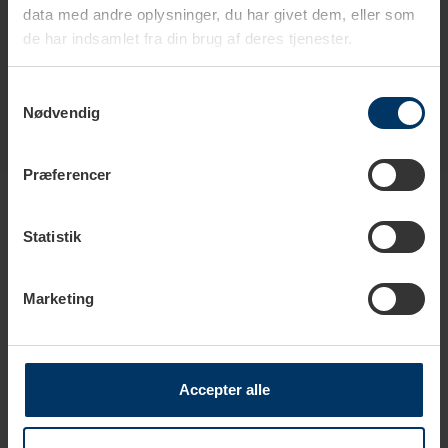
center og kant til ønsket mængde.
data med andre oplysninger, du har givet dem, eller som
Brygge- og ekstrationtid er ca. 4 min.
de har indsamlet fra din brug af deres tjenester.
Samtykkevalg
Nødvendig
Præferencer
Produkter i samme kategori
Statistik
Marketing
Accepter alle