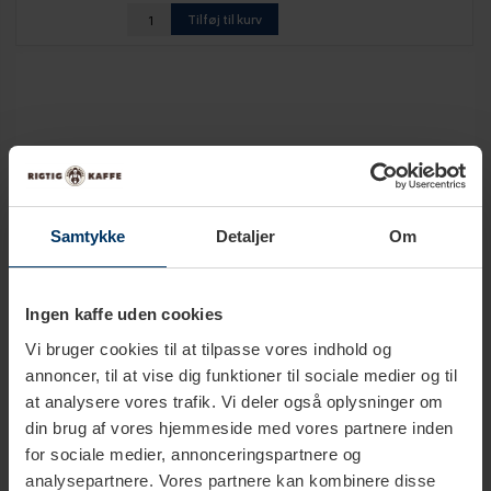
Tilføj til kurv
Udvidet beskrivelse
Samtykke
Detaljer
Om
Tekniske specifikationer
Ingen kaffe uden cookies
Vi bruger cookies til at tilpasse vores indhold og
Bryggeopskrift:
annoncer, til at vise dig funktioner til sociale medier og til
at analysere vores trafik. Vi deler også oplysninger om
Anvend 15-25g frisk kværnet kaffe, pr. 2,5 dl kop.
din brug af vores hjemmeside med vores partnere inden
Filter vædes, kaffe påfyldes, 94°C friskkogt vand hældes
for sociale medier, annonceringspartnere og
langsomt over kaffen i cirkulere bevægelser midt mellem
analysepartnere. Vores partnere kan kombinere disse