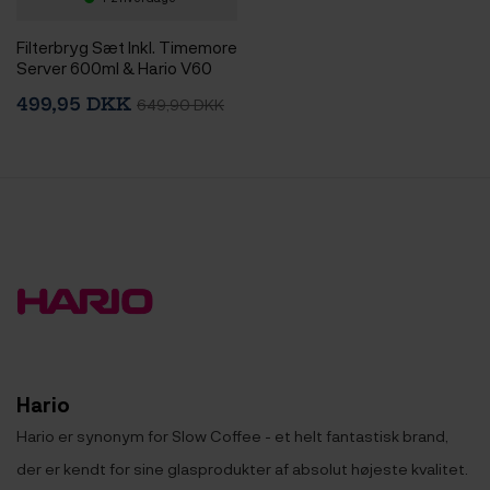
Filterbryg Sæt Inkl. Timemore
Server 600ml & Hario V60
Immersion Switch Dripper
499,95 DKK
649,90 DKK
Keramik 2 Kop. Hvid & 100
stk. Filtre
Hario
Hario er synonym for Slow Coffee - et helt fantastisk brand,
der er kendt for sine glasprodukter af absolut højeste kvalitet.