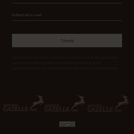
Ved at indsende denne formular accepterer jeg, at de indtastede
data bruges af Rigtig Kaffe til at sende nyhedsbreve og
kampagnetilbud. Afmelding kan altid ske nederst i nyhedsbrevet.