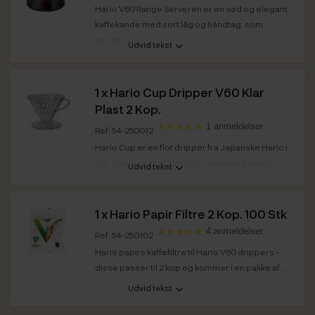
Hario V60 Range Serveren er en sød og elegant
kaffekande med sort låg og håndtag, som
passer...
Udvid tekst
Kapacitet
0,6 L
1 x
Hario Cup Dripper V60 Klar
Plast 2 Kop.
1 anmeldelser
Ref: 54-250012
Hario Cup er en flot dripper fra Japanske Hario i
klar plast samt i et klassisk og elegant design.
Udvid tekst
1 x
Hario Papir Filtre 2 Kop. 100 Stk
4 anmeldelser
Ref: 54-250102
Hario papirs kaffefiltre til Hario V60 drippers -
disse passer til 2 kop og kommer i en pakke af...
Udvid tekst