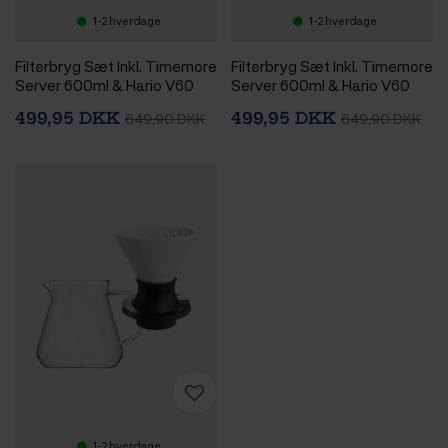
1-2 hverdage
1-2 hverdage
Filterbryg Sæt Inkl. Timemore
Filterbryg Sæt Inkl. Timemore
Server 600ml & Hario V60
Server 600ml & Hario V60
Immersion Switch Dripper
Immersion Switch Dripper
499,95 DKK
499,95 DKK
649,90 DKK
649,90 DKK
Keramik 2 Kop. Turkis & 100
Keramik 2 Kop. Pink & 100
stk. Filtre
stk. Filtre
1-2 hverdage