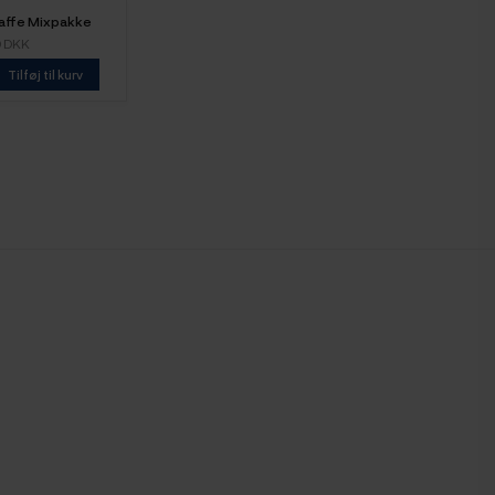
Kaffe Mixpakke
ele kaffebønner
0 DKK
Tilføj til kurv