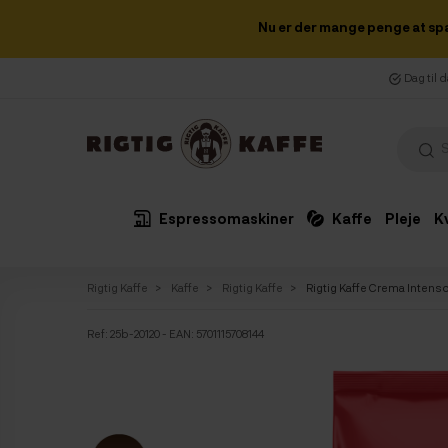
Nu er der mange penge at sp
Dag til 
Espressomaskiner
Kaffe
Pleje
K
Rigtig Kaffe
Kaffe
Rigtig Kaffe
Rigtig Kaffe Crema Intens
Ref:
25b-20120
- EAN: 5701115708144