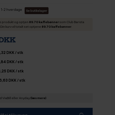
1-2 hverdage
Se butikslager
e produkt og optjen
89.70 kaffebønner
som Club Barista
in kurv vil totalt set optjene
89.70 kaffebønner
.
 DKK
,32 DKK / stk
,84 DKK / stk
,25 DKK / stk
6,63 DKK / stk
 ViaBill eller Anyday
(læs mere)
ilføj til kurven