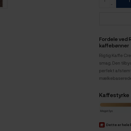
Fordele ved R
kaffebønner
Rigtig Kaffe Cr
smag. Den tilby
perfekt afstemt 
mælkebaserede d
Kaffestyrke
Dette er hele