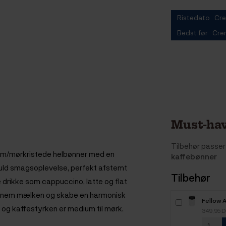
Ristedato Cre
Bedst før Crem
Must-hav
Tilbehør passer 
lem/mørkristede helbønner med en
kaffebønner
fuld smagsoplevelse, perfekt afstemt
Tilbehør
 drikke som cappuccino, latte og flat
ennem mælken og skabe en harmonisk
Fellow 
, og kaffestyrken er medium til mørk.
Kaffebeh
349,95 