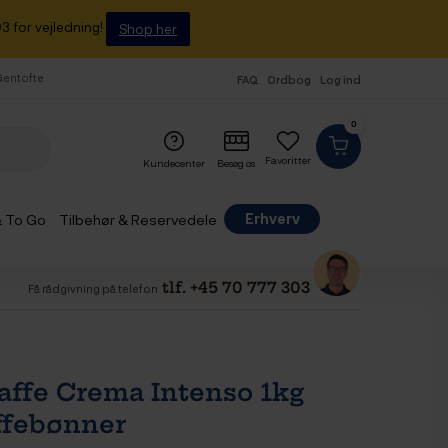
3 for vejledning!
Shop her
 Gentofte
FAQ
Ordbog
Log ind
0
Favoritter
Kundecenter
Besøg os
Erhverv
& To Go
Tilbehør & Reservedele
tlf. +45 70 777 303
Få rådgivning på telefon
Kaffe Crema Intenso 1kg
ffebønner