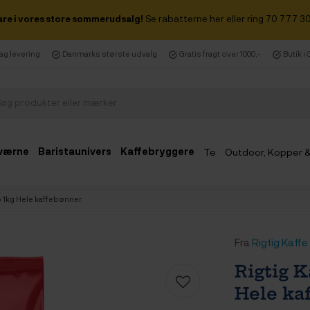
are i vores store sommerudsalg!
Se rabatterne her eller ring 70 777 30
dag levering
Danmarks største udvalg
Gratis fragt over 1000,-
Butik i
værne
Baristaunivers
Kaffebryggere
Te
Outdoor, Kopper 
Udsalg
o 1kg Hele kaffebønner
Fra
Rigtig Kaffe
Rigtig 
Hele ka