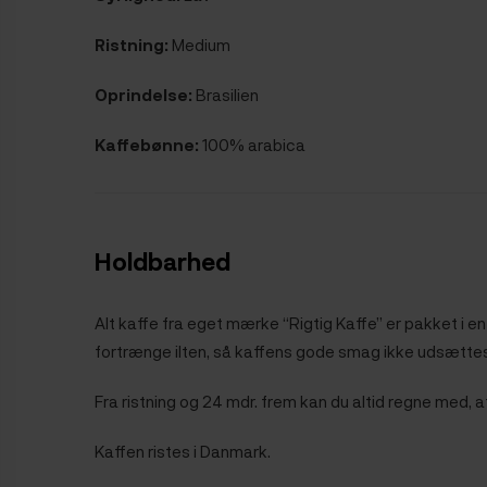
Ristning:
Medium
Oprindelse:
Brasilien
Kaffebønne:
100% arabica
Holdbarhed
Alt kaffe fra eget mærke “Rigtig Kaffe” er pakket i 
fortrænge ilten, så kaffens gode smag ikke udsættes f
Fra ristning og 24 mdr. frem kan du altid regne med, 
Kaffen ristes i Danmark.