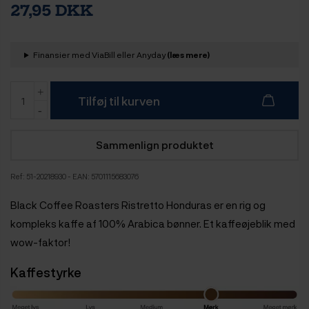
27,95 DKK
Finansier med ViaBill eller Anyday
(læs mere)
Tilføj til kurven
Sammenlign produktet
Ref:
51-20218930
- EAN: 5701115683076
Black Coffee Roasters Ristretto Honduras er en rig og
kompleks kaffe af 100% Arabica bønner. Et kaffeøjeblik med
wow-faktor!
Kaffestyrke