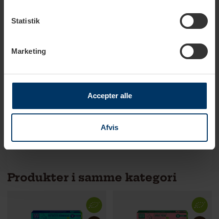
Kaffestyrke
Mørk
Statistik
Arabica
100%
Marketing
EU Økologi mærket
Ja
Noter
Chokolade
Krydderier
Accepter alle
Valnød
Afvis
Produkter i samme kategori