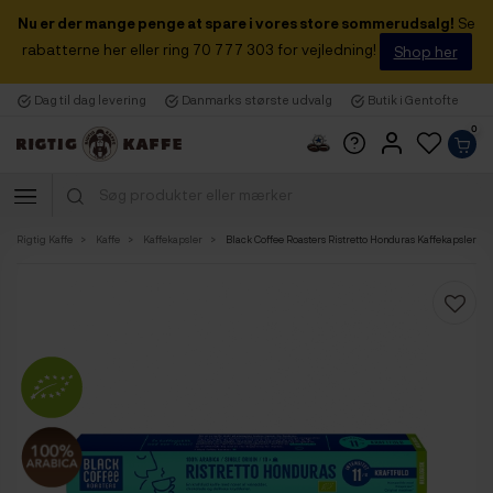
Nu er der mange penge at spare i vores store sommerudsalg!
Se
rabatterne her eller ring 70 777 303 for vejledning!
Shop her
Dag til dag levering
Danmarks største udvalg
Butik i Gentofte
0
Rigtig Kaffe
Kaffe
Kaffekapsler
Black Coffee Roasters Ristretto Honduras Kaffekapsler Øko