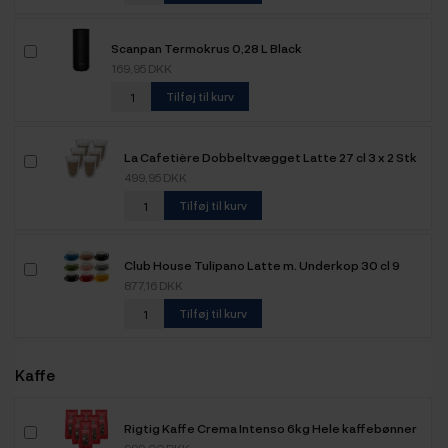
Scanpan Termokrus 0,28 L Black
169,95 DKK
Tilføj til kurv
La Cafetière Dobbeltvægget Latte 27 cl 3 x 2 Stk
499,95 DKK
Tilføj til kurv
Club House Tulipano Latte m. Underkop 30 cl 9
Stk
877,16 DKK
Tilføj til kurv
Kaffe
Rigtig Kaffe Crema Intenso 6kg Hele kaffebønner