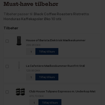
Must-have tilbehør
Tilbehør passer til
Black Coffee Roasters Ristretto
Honduras Kaffekapsler Øko 10 stk
Tilbehør
House of Barista Elektrisk Mælkeskummer
299,95 DKK
Tilføj til kurv
La Cafetière Mælkeskummer Rustfrit Stål
129,95 DKK
Tilføj til kurv
Club House Tulipano Espresso m. Underkop Mat
Sort 7 cl 6 Stk
479,70 DKK
Tilføj til kurv