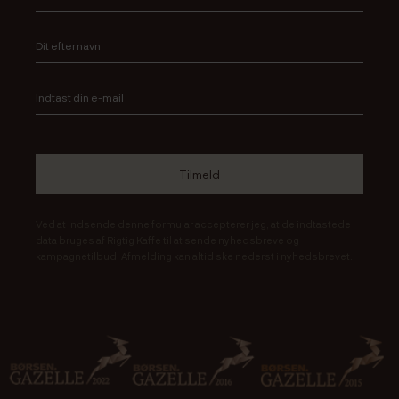
Ved at indsende denne formular accepterer jeg, at de indtastede
data bruges af Rigtig Kaffe til at sende nyhedsbreve og
kampagnetilbud. Afmelding kan altid ske nederst i nyhedsbrevet.