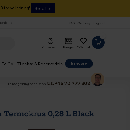
3 for vejledning!
Shop her
 Gentofte
FAQ
Ordbog
Log ind
0
Favoritter
Kundecenter
Besøg os
Erhverv
& To Go
Tilbehør & Reservedele
tlf. +45 70 777 303
Få rådgivning på telefon
 Termokrus 0,28 L Black