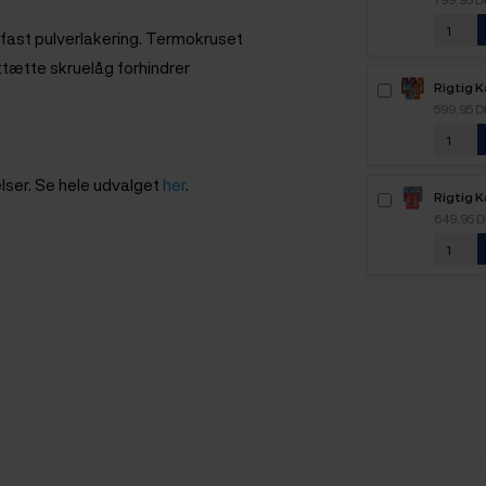
sefast pulverlakering. Termokruset
ttætte skruelåg forhindrer
Rigtig 
2,1kg H
599,95 
elser. Se hele udvalget
her
.
Rigtig 
2,5kg H
649,95 