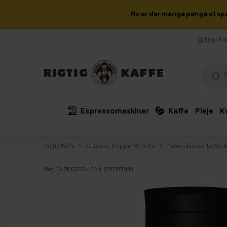
Nu er der mange penge at sp
Dag til 
Espressomaskiner
Kaffe
Pleje
K
Rigtig Kaffe
Outdoor, Kopper & To Go
Termoflasker, To Go 
Ref:
10-51000220
- EAN: 83421203144