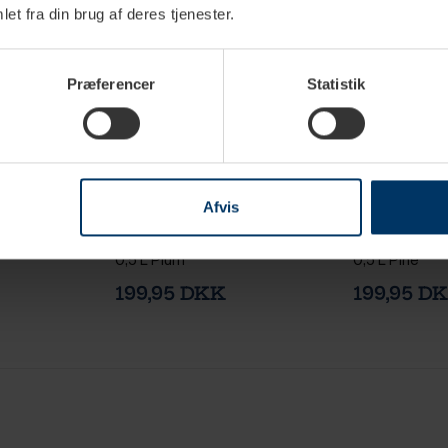
et fra din brug af deres tjenester.
Præferencer
Statistik
erdage
2-4 hverdage
1
Afvis
 Termoflaske
Scanpan Explore Termoflaske
Scanpan Expl
0,5 L Plum
0,5 L Pine
199,95 DKK
199,95 D