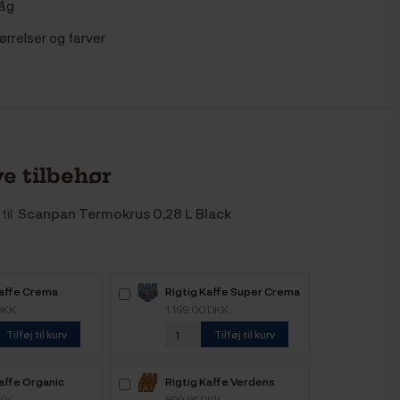
låg
tørrelser og farver
e tilbehør
til
Scanpan Termokrus 0,28 L Black
Kaffe Crema
Rigtig Kaffe Super Crema
 6kg Hele
6kg Hele kaffebønner
DKK
1.199,00 DKK
nner
Tilføj til kurv
Tilføj til kurv
affe Organic
Rigtig Kaffe Verdens
e 4 Varianter
Kaffe - 9x400g
DKK
899,95 DKK