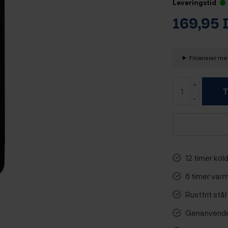
Leveringstid
169,95
Finansier med
T
12 timer kol
6 timer var
Rustfrit stå
Genanvendel