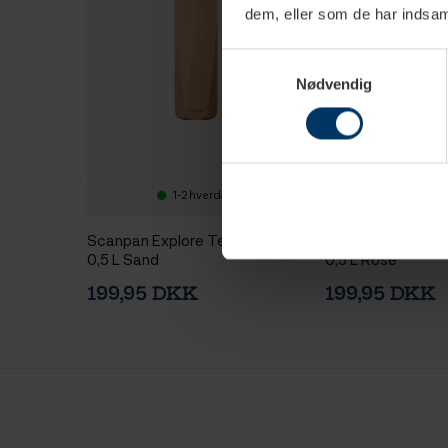
dem, eller som de har indsaml
Samtykkevalg
Nødvendig
1-2 hverdage
1-2 hv
Scanpan Explore Termoflaske
Scanpan Explore
0,5 L Sand
0,5 L Rose
199,95 DKK
199,95 DKK