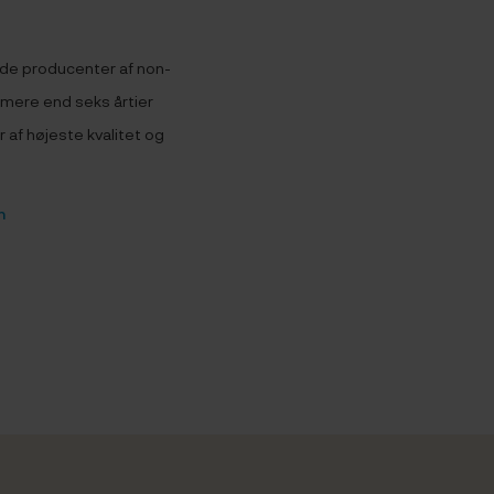
nde producenter af non-
mere end seks årtier
af højeste kvalitet og
n