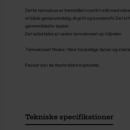
Dette termokrus er fremstillet i rustfrit stål med rid
er både genanvendelig, drypfri og kondensfri. Det luf
gennemblødte tasker.
Det anbefales at vaske termokruset op i hånden.
Termokruset findes i flere forskellige farver og størr
Passer ind i de fleste bilers kopholder.
Tekniske specifikationer