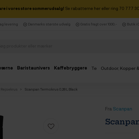
are i vores store sommerudsalg!
Se rabatterne her eller ring 70 777 30
dag levering
Danmarks største udvalg
Gratis fragt over 1000,-
Butik i
værne
Baristaunivers
Kaffebryggere
Te
Outdoor, Kopper 
Udsalg
& Rejsekrus
Scanpan Termokrus 0,28 L Black
Fra
Scanpan
Scanpan