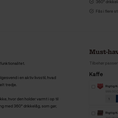
360° drikke
Fås i flere s
Must-hav
Tilbehør passer 
unktionalitet.
Kaffe
svend i en aktiv livsstil, hvad
elt tredje.
Rigtig 
Intenso
999,00 
kaffebø
ke, hvor den holder varmt i op til
bning med 360° drikkelåg, som gør,
Rigtig K
Mixpakk
799,95 