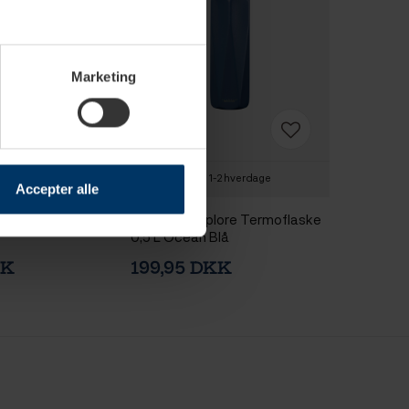
Marketing
-2 hverdage
1-2 hverdage
Accepter alle
ore Termoflaske
Scanpan Explore Termoflaske
0,5 L Ocean Blå
KK
199,95 DKK