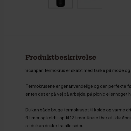
Produktbeskrivelse
Scanpan termokrus er skabt med tanke på mode og f
Termokrusene er genanvendelige og den perfekte følge
enten det er på vej på arbejde, på picnic eller noget h
Du kan både bruge termokruset til kolde og varme drik
6 timer og koldt i op til 12 timer. Kruset har et-klik å
at du kan drikke fra alle sider.