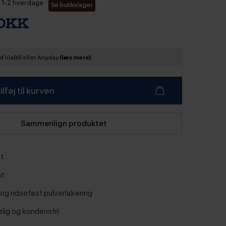
1-2 hverdage
Se butikslager
 DKK
 ViaBill eller Anyday
(læs mere)
ilføj til kurven
Sammenlign produktet
dt
mt
l og ridsefast pulverlakering
ig og kondensfri