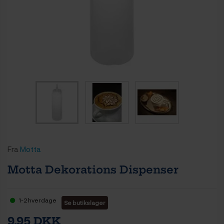
Fra
Motta
Motta Dekorations Dispenser
1-2 hverdage
Se butikslager
9,95 DKK