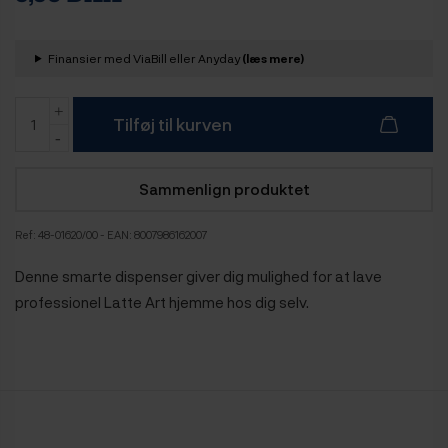
Finansier med ViaBill eller Anyday
(læs mere)
Tilføj til kurven
Sammenlign produktet
Ref:
48-01620/00
- EAN: 8007986162007
Denne smarte dispenser giver dig mulighed for at lave
professionel Latte Art hjemme hos dig selv.