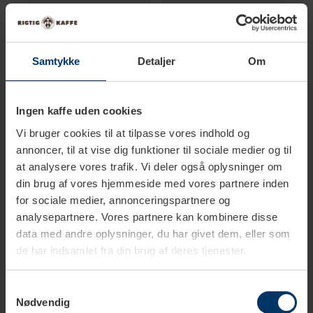
Spar
30%
Samtykke
Detaljer
Om
Ingen kaffe uden cookies
Vi bruger cookies til at tilpasse vores indhold og
annoncer, til at vise dig funktioner til sociale medier og til
1-2 hverdage
1-2 hverdage
at analysere vores trafik. Vi deler også oplysninger om
din brug af vores hjemmeside med vores partnere inden
Motta Dekorationssæt
Motta Mælkesæt
for sociale medier, annonceringspartnere og
analysepartnere. Vores partnere kan kombinere disse
199,95 DKK
349,97 DKK
499,95 DKK
data med andre oplysninger, du har givet dem, eller som
de har indsamlet fra din brug af deres tjenester.
Samtykkevalg
Nødvendig