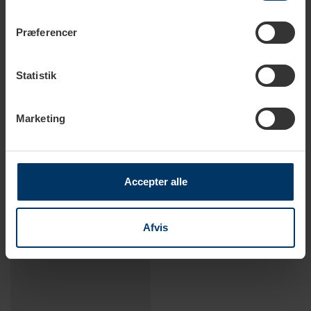
Præferencer
Statistik
Marketing
1-2 hverdage
1-2 hverdage
Motta Latte Art Pen Blå
Motta Latte Art Pen Rød
Accepter alle
49,95 DKK
49,95 DKK
129,95 DKK
129,95 DKK
Afvis