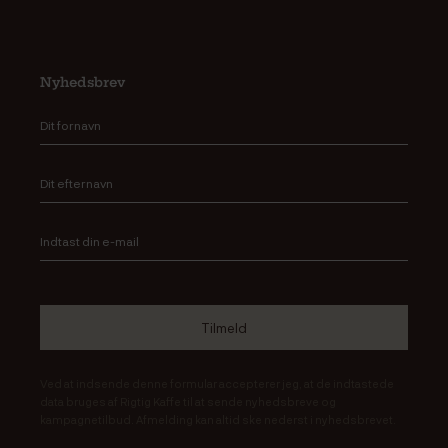
Nyhedsbrev
Ved at indsende denne formular accepterer jeg, at de indtastede
data bruges af Rigtig Kaffe til at sende nyhedsbreve og
kampagnetilbud. Afmelding kan altid ske nederst i nyhedsbrevet.