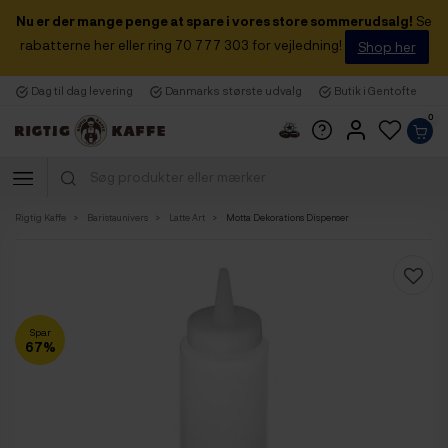
Nu er der mange penge at spare i vores store sommerudsalg!
Se
rabatterne her eller ring 70 777 303 for vejledning!
Shop her
Dag til dag levering
Danmarks største udvalg
Butik i Gentofte
0
Rigtig Kaffe
Baristaunivers
Latte Art
Motta Dekorations Dispenser
Spar
67%