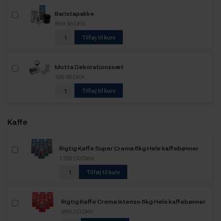
Baristapakke
899,95 DKK
Tilføj til kurv
Motta Dekorationssæt
199,95 DKK
Tilføj til kurv
Kaffe
Rigtig Kaffe Super Crema 6kg Hele kaffebønner
1.199,00 DKK
Tilføj til kurv
Rigtig Kaffe Crema Intenso 6kg Hele kaffebønner
999,00 DKK