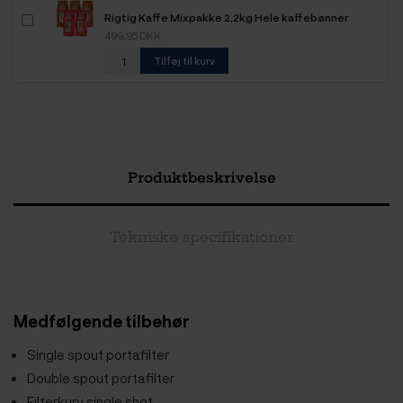
Rigtig Kaffe Mixpakke 2,2kg Hele kaffebønner
499,95 DKK
Tilføj til kurv
Produktbeskrivelse
Tekniske specifikationer
Medfølgende tilbehør
Single spout portafilter
Double spout portafilter
Filterkurv single shot