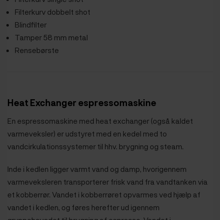
Filterkurv dobbelt shot
Blindfilter
Tamper 58 mm metal
Rensebørste
Heat Exchanger espressomaskine
En espressomaskine med heat exchanger (også kaldet
varmeveksler) er udstyret med en kedel med to
vandcirkulationssystemer til hhv. brygning og steam.
Inde i kedlen ligger varmt vand og damp, hvorigennem
varmeveksleren transporterer frisk vand fra vandtanken via
et kobberrør. Vandet i kobberrøret opvarmes ved hjælp af
vandet i kedlen, og føres herefter ud igennem
gruppehovedet til brygning af espresso. Vandet i