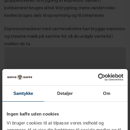
kobberrøret bruges altså til brygning, mens vandet inde i
kedlen bruges dels til opvarmning og til steameren.
Espressomaskiner med varmevekslere kan brygge espresso
og steame mælk på samme tid, så du undgår ventetid i
mellem de to.
Samtykke
Detaljer
Om
Ingen kaffe uden cookies
Vi bruger cookies til at tilpasse vores indhold og
annoncer, til at vise dig funktioner til sociale medier og til