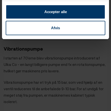
Accepter alle
Afvis
Vibrationspumpe
I starten af 70’erne blev vibrationspumpe introduceret af
Ulka Co - en langt billigere pumpe end fx en rotationspumpe,
hvilket gør maskinens pris lavere.
Vibrationspumpe har et tryk på 15 bar, som ved hjælp af en
ventil reduceres til de anbefalede 9-10 bar. For at undgå for
meget støj fra pumpen, er maskinernes kabinet typisk
isoleret.