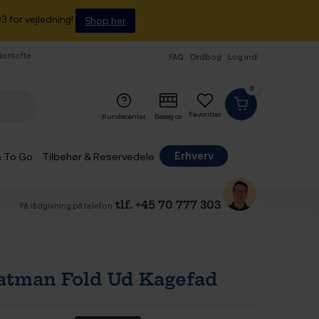
3 for vejledning!
Shop her
 Gentofte
FAQ
Ordbog
Log ind
0
Favoritter
Kundecenter
Besøg os
Erhverv
& To Go
Tilbehør & Reservedele
tlf. +45 70 777 303
Få rådgivning på telefon
Fatman Fold Ud Kagefad