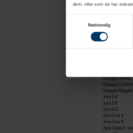
Ascaso i-Steel
dem, eller som de har indsaml
RAW
Ascaso Steel 
Samtykkevalg
Siemens EQ7
Nødvendig
Foodie
Ascaso Baby T
Ascaso Baby 
Ascaso Dream
Ascaso Dream
Bonamat Mati
Bonamat Mon
Bonamat Novo
Gaggia Anima
Gaggia Cador
Gaggia Magen
Jura E4
Jura E6
Jura E8
Jura Ena 4
Jura Ena 8
Jura Giga X-se