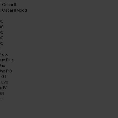
 Oscar II
i Oscar II Mood
00
00
00
00
00
E
Pro X
Duo Plus
Uno
Uno PID
c GT
c Evo
o IV
lus
us