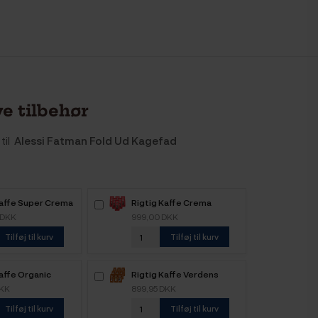
e tilbehør
til
Alessi Fatman Fold Ud Kagefad
Kaffe Super Crema
Rigtig Kaffe Crema
e kaffebønner
Intenso 6kg Hele
 DKK
999,00 DKK
kaffebønner
Tilføj til kurv
Tilføj til kurv
affe Organic
Rigtig Kaffe Verdens
e 4 Varianter
Kaffe - 9x400g
DKK
899,95 DKK
Tilføj til kurv
Tilføj til kurv