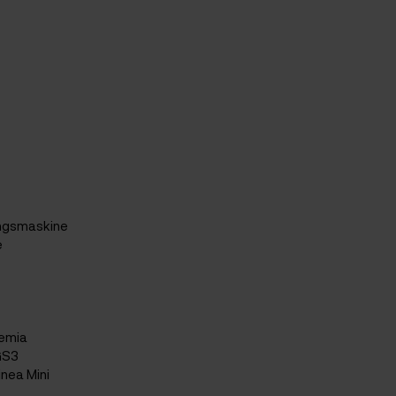
ingsmaskine
e
emia
GS3
nea Mini