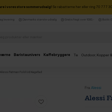
are i vores store sommerudsalg!
Se rabatterne her eller ring 70 777 30
dag levering
Danmarks største udvalg
Gratis fragt over 1000,-
Butik i
værne
Baristaunivers
Kaffebryggere
Te
Outdoor, Kopper 
Udsalg
Alessi Fatman Fold Ud Kagefad
Fra
Alessi
Alessi 