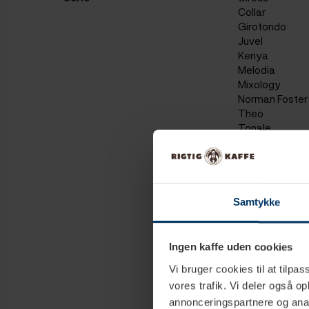
Collar
Girotondo
Juvel
Kenya
Melodia
Mixology
Norman Foster
Theo
Tonale
Atelier
Modula
Picardie
Diamante
Siemens EQ3
Samtykke
Siemens EQ5
Siemens EQ6 P
Siemens EQ9
Ingen kaffe uden cookies
Barista T
Vi bruger cookies til at tilpas
Groovy
vores trafik. Vi deler også 
Harvey
Ascaso i-Mini
annonceringspartnere og anal