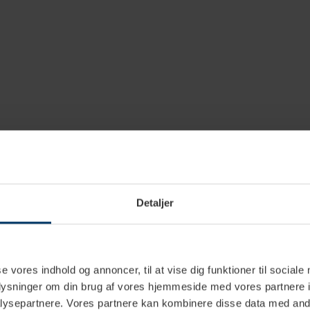
00
Detaljer
00
lus
se vores indhold og annoncer, til at vise dig funktioner til sociale
oplysninger om din brug af vores hjemmeside med vores partnere i
ysepartnere. Vores partnere kan kombinere disse data med andr