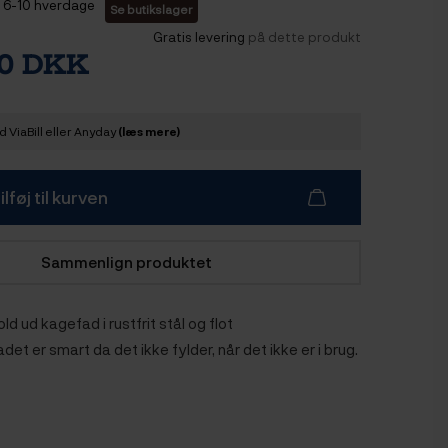
6-10 hverdage
Se butikslager
Gratis levering
på dette produkt
00 DKK
 ViaBill eller Anyday
(læs mere)
ilføj til kurven
Sammenlign produktet
ld ud kagefad i rustfrit stål og flot
et er smart da det ikke fylder, når det ikke er i brug.