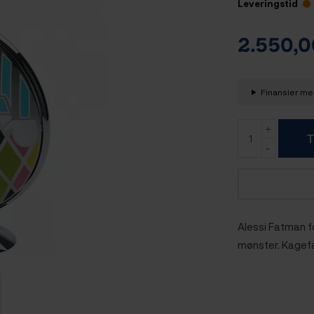
Leveringstid
2.550,
Finansier med
T
Alessi Fatman fo
mønster. Kagefad