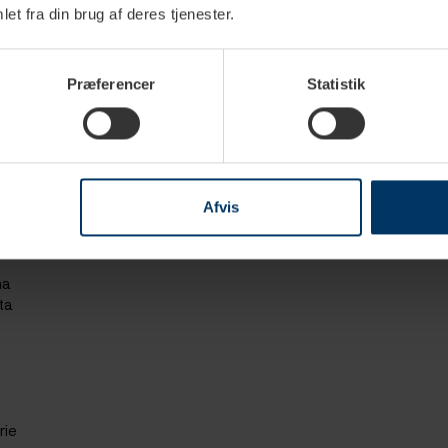
et fra din brug af deres tjenester.
Duo PID
00
Præferencer
Statistik
 Plus
T Zero
 PID
 Zero
c
Afvis
do
na
ta
rie