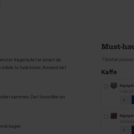
Must-hav
Tilbehør passer 
 mønster. Kagefadet er smart da
den måde to funktioner; Anvend det
Kaffe
Rigtig 
6kg Hel
1.199,00
 foldet sammen. Det forestiller en
Rigtig K
Mixpakk
799,95 
 små kager.