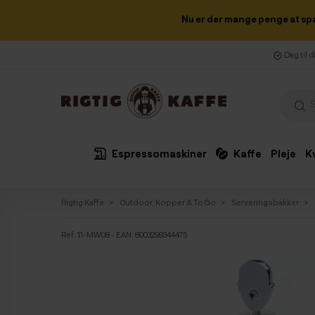
Nu er der mange penge at sp
Dag til 
Espressomaskiner
Kaffe
Pleje
K
Rigtig Kaffe
Outdoor, Kopper & To Go
Serveringsbakker
Ref:
11-MW08
- EAN: 8003299344475