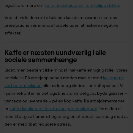
også lære mere om
koffeinmængderne i forskellige drikke
.
Ved at finde den rette balance kan du maksimere kaffens
præstationsfremmende fordele uden at risikere negative
effekter.
Kaffe er næsten uundværlig i alle
sociale sammenhænge
Sidst, men bestemt ikke mindst, har kaffe en vigtig rolle i vores
sociale liv. På arbejdspladsen mødes man tit med
kollegerne
ved kaffemaskinen
eller sidder og sludrer i en kaffepause. På
hjemmefronten er det også helt almindeligt at byde gæster –
ventede og uventede – på en kop kaffe. På arbejdsmarkedet
er
kaffe danskernes foretrukne personalegode
, fordi den er
med til at give humøret og energien et boost, samtidig med at
den er med til at reducere stress.