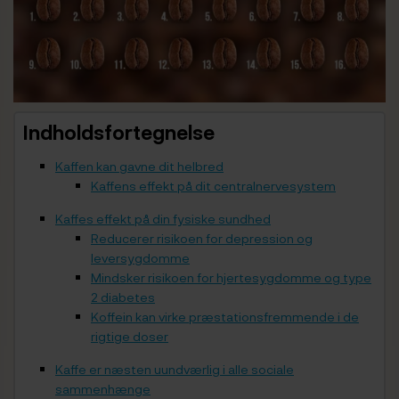
Indholdsfortegnelse
Kaffen kan gavne dit helbred
Kaffens effekt på dit centralnervesystem
Kaffes effekt på din fysiske sundhed
Reducerer risikoen for depression og
leversygdomme
Mindsker risikoen for hjertesygdomme og type
2 diabetes
Koffein kan virke præstationsfremmende i de
rigtige doser
Kaffe er næsten uundværlig i alle sociale
sammenhænge