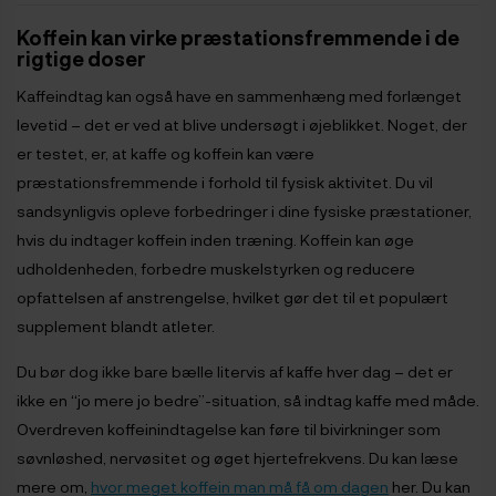
Koffein kan virke præstationsfremmende i de
rigtige doser
Kaffeindtag kan også have en sammenhæng med forlænget
levetid – det er ved at blive undersøgt i øjeblikket. Noget, der
er testet, er, at kaffe og koffein kan være
præstationsfremmende i forhold til fysisk aktivitet. Du vil
sandsynligvis opleve forbedringer i dine fysiske præstationer,
hvis du indtager koffein inden træning. Koffein kan øge
udholdenheden, forbedre muskelstyrken og reducere
opfattelsen af anstrengelse, hvilket gør det til et populært
supplement blandt atleter.
Du bør dog ikke bare bælle litervis af kaffe hver dag – det er
ikke en “jo mere jo bedre”-situation, så indtag kaffe med måde.
Overdreven koffeinindtagelse kan føre til bivirkninger som
søvnløshed, nervøsitet og øget hjertefrekvens. Du kan læse
mere om,
hvor meget koffein man må få om dagen
her. Du kan