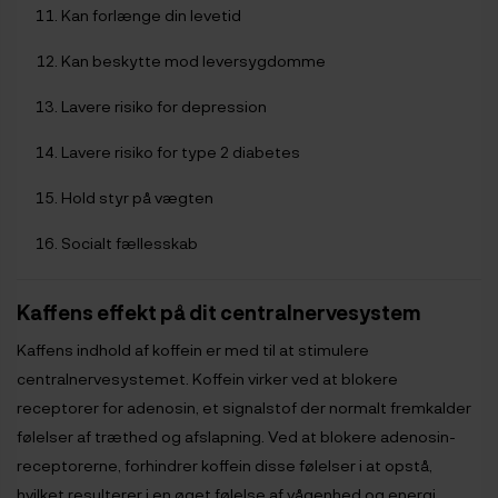
Kan forlænge din levetid
Kan beskytte mod leversygdomme
Lavere risiko for depression
Lavere risiko for type 2 diabetes
Hold styr på vægten
Socialt fællesskab
Kaffens effekt på dit centralnervesystem
Kaffens indhold af koffein er med til at stimulere
centralnervesystemet. Koffein virker ved at blokere
receptorer for adenosin, et signalstof der normalt fremkalder
følelser af træthed og afslapning. Ved at blokere adenosin-
receptorerne, forhindrer koffein disse følelser i at opstå,
hvilket resulterer i en øget følelse af vågenhed og energi.