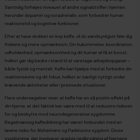
Samtidig forhøjes niveauet af andre signalstoffer i hjernen,
herunder dopamin og noradrenalin, som forbedrer humør,
reaktionstid og kognitive funktioner.
Efter at have drukket en kop kaffe, vil du sandsynligvis føle dig
friskere og mere opmærksom. Din hukommelse, koordination,
udholdenhed, opmærksomhed og dit humør vil få et boost,
hvilket gør dig bedre i stand til at varetage arbejdsopgaver –
både fysisk og mentalt. Kaffe kan hjælpe med at forbedre din
reaktionsevne og dit fokus, hvilket er særligt nyttigt under
krævende aktiviteter eller i pressede situationer.
Flere undersøgelser viser, at kaffe har en så positiv effekt på
din hjerne, at det faktisk kan være med til at reducere risikoen
for og beskytte mod neurodegenerative sygdomme.
Regelmæssig kaffedrikning har været forbundet med en
lavere risiko for Alzheimers og Parkinsons sygdom. Disse
sygdomme, der involverer gradvis nedbrydning af hjernens