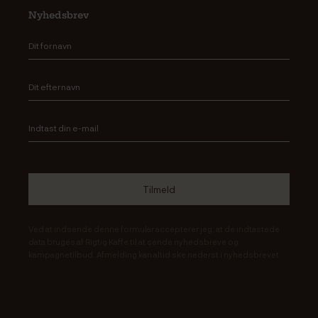
Nyhedsbrev
Ved at indsende denne formular accepterer jeg, at de indtastede
data bruges af Rigtig Kaffe til at sende nyhedsbreve og
kampagnetilbud. Afmelding kan altid ske nederst i nyhedsbrevet.