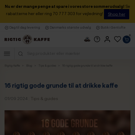
Nu er der mange penge at spare i vores store sommerudsalg!
Se
rabatterne her eller ring 70 777 303 for vejledning!
Shop her
Dag til dag levering
Danmarks største udvalg
Butik i Gentofte
0
Rigtig Kaffe
Blog
Tips & guides
16 rigtig gode grunde til at drikke kaffe
16 rigtig gode grunde til at drikke kaffe
01/09 2024 :
Tips & guides