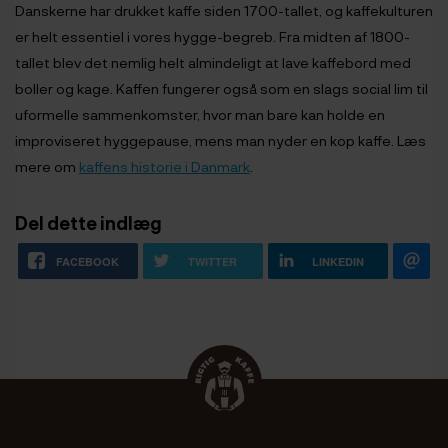
Danskerne har drukket kaffe siden 1700-tallet, og kaffekulturen
er helt essentiel i vores hygge-begreb. Fra midten af 1800-
tallet blev det nemlig helt almindeligt at lave kaffebord med
boller og kage. Kaffen fungerer også som en slags social lim til
uformelle sammenkomster, hvor man bare kan holde en
improviseret hyggepause, mens man nyder en kop kaffe. Læs
mere om
kaffens historie i Danmark
.
Del dette indlæg
FACEBOOK
TWITTER
LINKEDIN