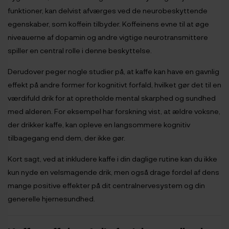
funktioner, kan delvist afværges ved de neurobeskyttende
egenskaber, som koffein tilbyder. Koffeinens evne til at øge
niveauerne af dopamin og andre vigtige neurotransmittere
spiller en central rolle i denne beskyttelse.
Derudover peger nogle studier på, at kaffe kan have en gavnlig
effekt på andre former for kognitivt forfald, hvilket gør det til en
værdifuld drik for at opretholde mental skarphed og sundhed
med alderen. For eksempel har forskning vist, at ældre voksne,
der drikker kaffe, kan opleve en langsommere kognitiv
tilbagegang end dem, der ikke gør.
Kort sagt, ved at inkludere kaffe i din daglige rutine kan du ikke
kun nyde en velsmagende drik, men også drage fordel af dens
mange positive effekter på dit centralnervesystem og din
generelle hjernesundhed.