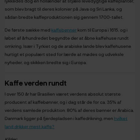
lykkedes dog en hollænder at stjæle levedygtige kaffeplanter,
som blev bragt til deres kolonier på Java og Sri Lanka, og
sådan bredte kaffeproduktionen sig gennem 1700-tallet.
De første sække med
kaffebønner
kom til Europa i 1615, og i
løbet af århundredet begyndte der at åbne kaffehuse rundt
omkring. Især i Tyrkiet og de arabiske lande blev kaffehusene
hurtigt et populært sted for lærde at mødes og udveksle
nyheder, og skikken bredte sig i Europa.
Kaffe verden rundt
I over 150 år har Brasilien været verdens absolut største
producent af kaffebønner, og i dag står de for ca. 35% af
verdens samlede produktion. 80% af deres bønner er Arabica.
Danmark ligger på fjerdepladsen i kaffedrikning, men
hvilket
land drikker mest kaffe?
Kilder: