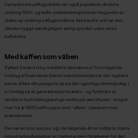
Dampdrevne udflugtsbåde var også populære i årtierne
omkring 1900, og kaffe-udskænkningssteder begyndte at
dukke op omkring udflugtsmålene. Med andre ord var den
danske hygge sandsynligvis aldrig opstået uden vores
kaffekultur.
Med kaffen som våben
Rykket fra land til by medførte desværre et foruroligende
forbrug af brændevin blandt industriarbejderne, der sagtens
kunne drikke alle pengene op på den ugentlige lønningsdag. I
et forsøg på at gøre arbejderne ædru - og forhindre at
familiens husholdningspenge endte på værtshuset - brugte
man fra år 1900 kaffevogne som “våben” i kampen mod
brændevinen.
Det var en stor succes, og i de følgende årtier indførte større
industriarbejdspladser et marketenderi (forløberen for det