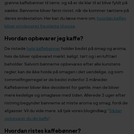
grønne kaffebønner til tørre, og så er de klar til at blive fyldt på
sække. Bønnerne bliver først ristet, når de kommer tættere på
deres endestation. Her kan du læse mere om,
hvordan kaffen
bliver produceret fra plante til pose
.
Hvordan opbevarer jeg kaffe?
De ristede
hele kaffebønner
holder bedst på smag og aroma,
hvis de bliver opbevaret mørkt, køligt, tørt og i en lufttæt
beholder. Selvom bønnerne opbevares efter alle kunstens
regler, kan de ikke holde på smagen i det uendelige, og som
tommelfingerregel er de bedst indenfor 3 måneder.
Kaffebønner bliver ikke decideret for gamle, men de bliver
mere kedelige og smagløse med tiden. Allerede 3 uger efter
ristning begynder bønnerne at miste aroma og smag, fordi de
afgasser. Vil du vide mere, så tjek vores blogindlæg “
Sådan
opbevarer du din kaffe
”.
Hvordan ristes kaffebønner?