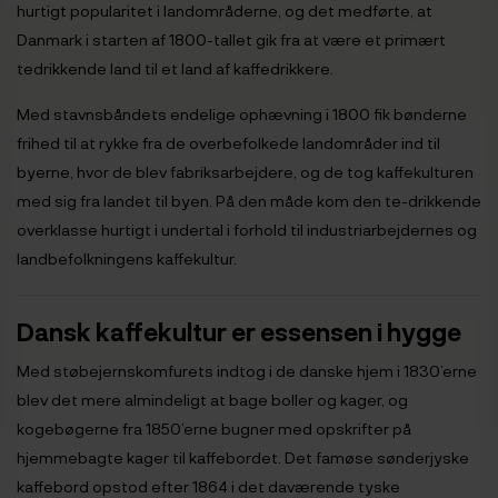
hurtigt popularitet i landområderne, og det medførte, at
Danmark i starten af 1800-tallet gik fra at være et primært
tedrikkende land til et land af kaffedrikkere.
Med stavnsbåndets endelige ophævning i 1800 fik bønderne
frihed til at rykke fra de overbefolkede landområder ind til
byerne, hvor de blev fabriksarbejdere, og de tog kaffekulturen
med sig fra landet til byen. På den måde kom den te-drikkende
overklasse hurtigt i undertal i forhold til industriarbejdernes og
landbefolkningens kaffekultur.
Dansk kaffekultur er essensen i hygge
Med støbejernskomfurets indtog i de danske hjem i 1830’erne
blev det mere almindeligt at bage boller og kager, og
kogebøgerne fra 1850’erne bugner med opskrifter på
hjemmebagte kager til kaffebordet. Det famøse sønderjyske
kaffebord opstod efter 1864 i det daværende tyske