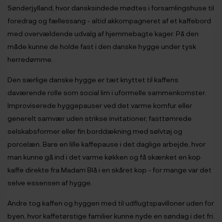
Sønderjylland, hvor dansksindede mødtes i forsamlingshuse til
foredrag og fællessang - altid akkompagneret af et kaffebord
med overvældende udvalg af hjemmebagte kager. På den
måde kunne de holde fast i den danske hygge under tysk
herredømme.
Den særlige danske hygge er tæt knyttet til kaffens
daværende rolle som social lim i uformelle sammenkomster.
Improviserede hyggepauser ved det varme komfur eller
generelt samvær uden strikse invitationer, fasttømrede
selskabsformer eller fin borddækning med sølvtøj og
porcelæn. Bare en lille kaffepause i det daglige arbejde, hvor
man kunne gå ind i det varme køkken og få skænket en kop
kaffe direkte fra Madam Blå i en skåret kop - for mange var det
selve essensen af hygge.
Andre tog kaffen og hyggen med til udflugtspavilloner uden for
byen, hvor kaffetørstige familier kunne nyde en søndag i det fri.