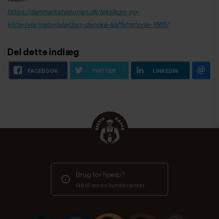
https://danmarkshistorien.dk/leksikon-og-
kilder/vis/materiale/den-danske-kaffehistorie-1665/
Del dette indlæg
FACEBOOK
TWITTER
LINKEDIN
Brug for hjælp?
Gå til vores kundecenter