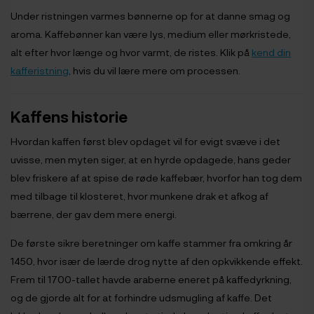
Under ristningen varmes bønnerne op for at danne smag og
aroma. Kaffebønner kan være lys, medium eller mørkristede,
alt efter hvor længe og hvor varmt, de ristes. Klik på
kend din
kafferistning
, hvis du vil lære mere om processen.
Kaffens historie
Hvordan kaffen først blev opdaget vil for evigt svæve i det
uvisse, men myten siger, at en hyrde opdagede, hans geder
blev friskere af at spise de røde kaffebær, hvorfor han tog dem
med tilbage til klosteret, hvor munkene drak et afkog af
bærrene, der gav dem mere energi.
De første sikre beretninger om kaffe stammer fra omkring år
1450, hvor især de lærde drog nytte af den opkvikkende effekt.
Frem til 1700-tallet havde araberne eneret på kaffedyrkning,
og de gjorde alt for at forhindre udsmugling af kaffe. Det