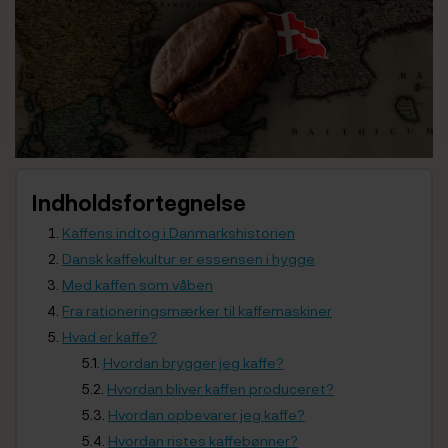
Indholdsfortegnelse
Kaffens indtog i Danmarkshistorien
Dansk kaffekultur er essensen i hygge
Med kaffen som våben
Fra rationeringsmærker til kaffemaskiner
Hvad er kaffe?
Hvordan brygger jeg kaffe?
Hvordan bliver kaffen produceret?
Hvordan opbevarer jeg kaffe?
Hvordan ristes kaffebønner?