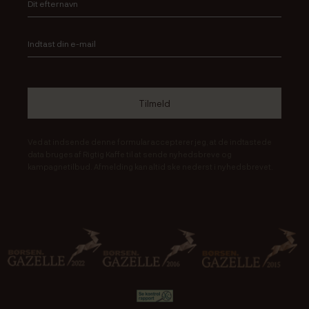
Ved at indsende denne formular accepterer jeg, at de indtastede
data bruges af Rigtig Kaffe til at sende nyhedsbreve og
kampagnetilbud. Afmelding kan altid ske nederst i nyhedsbrevet.