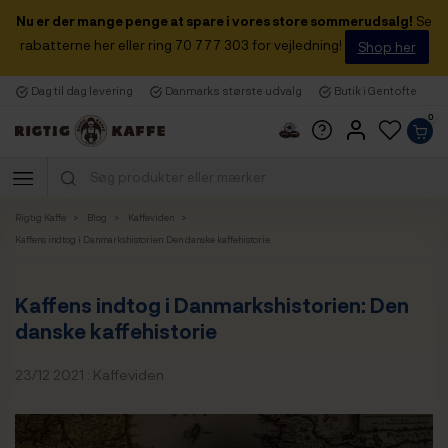
Nu er der mange penge at spare i vores store sommerudsalg!
Se
rabatterne her eller ring 70 777 303 for vejledning!
Shop her
Dag til dag levering
Danmarks største udvalg
Butik i Gentofte
0
Rigtig Kaffe
Blog
Kaffeviden
Kaffens indtog i Danmarkshistorien: Den danske kaffehistorie
Kaffens indtog i Danmarkshistorien: Den
danske kaffehistorie
23/12 2021 :
Kaffeviden