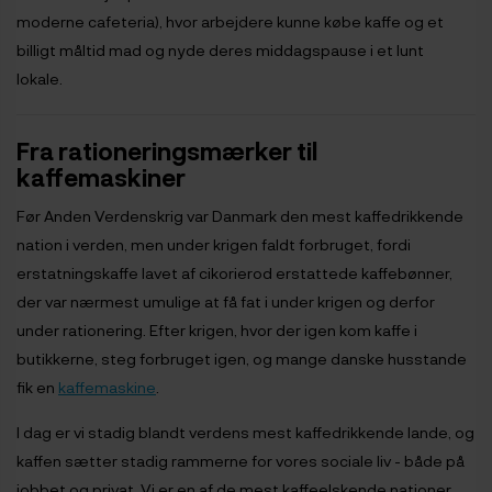
moderne cafeteria), hvor arbejdere kunne købe kaffe og et
billigt måltid mad og nyde deres middagspause i et lunt
lokale.
Fra rationeringsmærker til
kaffemaskiner
Før Anden Verdenskrig var Danmark den mest kaffedrikkende
nation i verden, men under krigen faldt forbruget, fordi
erstatningskaffe lavet af cikorierod erstattede kaffebønner,
der var nærmest umulige at få fat i under krigen og derfor
under rationering. Efter krigen, hvor der igen kom kaffe i
butikkerne, steg forbruget igen, og mange danske husstande
fik en
kaffemaskine
.
I dag er vi stadig blandt verdens mest kaffedrikkende lande, og
kaffen sætter stadig rammerne for vores sociale liv - både på
jobbet og privat. Vi er en af de mest kaffeelskende nationer,