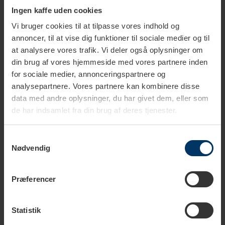
Meru:
De østlige skråninger på Mount Kenya har rig organisk
Ingen kaffe uden cookies
jord og en moderat mængde regn. Det giver gode betingelser
Vi bruger cookies til at tilpasse vores indhold og
for især K7 og SL.
annoncer, til at vise dig funktioner til sociale medier og til
at analysere vores trafik. Vi deler også oplysninger om
Kirinyaga:
Her er det især varianterne SL 28 og SL 34, der
din brug af vores hjemmeside med vores partnere inden
vokser, fordi de naturlige forhold passer perfekt til de to typer
for sociale medier, annonceringspartnere og
arabica. Højden og regnmængden er ideel til dyrkningen,
analysepartnere. Vores partnere kan kombinere disse
hvilket også er de to faktorer, der gør, at det også er
data med andre oplysninger, du har givet dem, eller som
kvalitetskaffe, der dyrkes her.
de har indsamlet fra din brug af deres tjenester.
Embu:
Nedbør to gange om året kombineret med den røde
Samtykkevalg
vulkanske jord gør Embu til et sted, hvor der dyrkes forskellige
Nødvendig
sorter. Det er også et sted, hvor der mest er fabrikker og
selskaber.
Præferencer
Nyeri:
I Nyeri er de kendt for bønner af høj kvalitet, og det er
mest SL-sorter, der dyrkes her. Det er hovedsageligt fabrikker
Statistik
og virksomheder, der holder til her. Den moderate mængde af