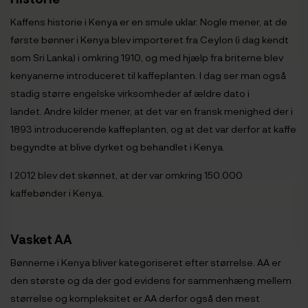
Kaffens historie i Kenya er en smule uklar. Nogle mener, at de
første bønner i Kenya blev importeret fra Ceylon (i dag kendt
som Sri Lanka) i omkring 1910, og med hjælp fra briterne blev
kenyanerne introduceret til kaffeplanten. I dag ser man også
stadig større engelske virksomheder af ældre dato i
landet. Andre kilder mener, at det var en fransk menighed der i
1893 introducerende kaffeplanten, og at det var derfor at kaffe
begyndte at blive dyrket og behandlet i Kenya.
I 2012 blev det skønnet, at der var omkring 150.000
kaffebønder i Kenya.
Vasket AA
Bønnerne i Kenya bliver kategoriseret efter størrelse. AA er
den største og da der god evidens for sammenhæng mellem
størrelse og kompleksitet er AA derfor også den mest