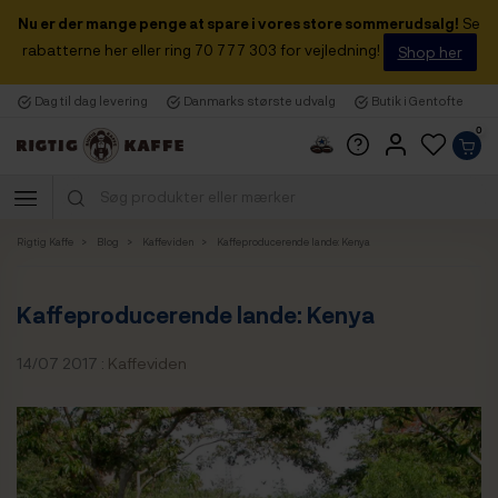
Nu er der mange penge at spare i vores store sommerudsalg!
Se
rabatterne her eller ring 70 777 303 for vejledning!
Shop her
Dag til dag levering
Danmarks største udvalg
Butik i Gentofte
0
Rigtig Kaffe
Blog
Kaffeviden
Kaffeproducerende lande: Kenya
Kaffeproducerende lande: Kenya
14/07 2017 :
Kaffeviden