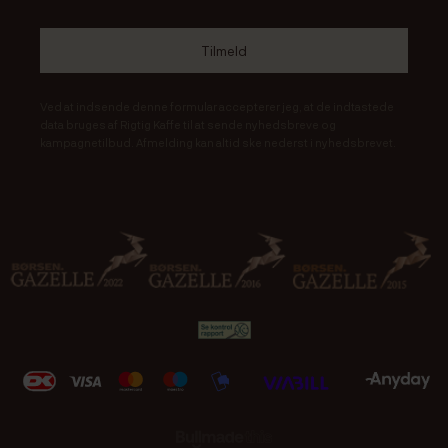
Ved at indsende denne formular accepterer jeg, at de indtastede
data bruges af Rigtig Kaffe til at sende nyhedsbreve og
kampagnetilbud. Afmelding kan altid ske nederst i nyhedsbrevet.