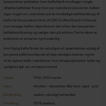
kooperative selskaber. Hver kaffefabrik modtager i nogle
tilfælde kaffebær fra op til et par tusinde producenter, hvilket
siger noget om, størrelsen på de forskellige kaffelandbrug. Al
kaffe fra Kenya købes først af CBK (Coffee Board of Kenya),
som smager kaffen, klassificerer den efter den kenyanske
kaffeklassificering og sælger den på auktion. Dette sikrer at
kvaliteten er ensartet og troværdig.
Hos Rigtig Kaffe finder du naturligvis et spændende udvalg af
kenyansk kaffe bestående af nøje udvalgte bønner, og her
vil du opleve kaffe i særklasse, hvor smagsoplevelse, fylde og
syrlighed går op i en højere enhed.
Højde:
1700-2100 meter
Høst:
oktober - december (lille høst i april - juni)
Behandling:
vasket, naturligt behandlet
Fordeling:
100% arabica