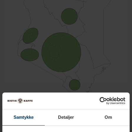
Marsabit:
Et område, hvor der ikke vokser nok til eksport.
Dette er det eneste område hvor der er fundet vild Rubiaceae
Samtykke
Detaljer
Om
(den overordnede betegnelse for hele kaffefamilien).