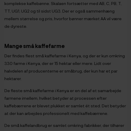
komplekse kaffebønne. Skalaen fortsætter med AB, C, PB, T,
TT, UG1, UG2 og til sidst UG3. Der er også sammenhæng
mellem størrelse og pris, hvorfor bønner mærket AA vil være
de dyreste.
Mange små kaffefarme
Der findes flest små kaffefarme i Kenya, og der er kun omkring
330 farme i Kenya, der er 15 hektar eller mere. Lidt over
halvdelen af producenterne er småbrug, der kun har et par
hektarer.
De fleste små kaffefarme i Kenya er en del af et samarbejde
farmene imellem, hvilket betyder at processen efter
kaffebærrene er blevet plukket er samlet ét sted. Det betyder
at der kan arbejdes professionelt med kaffebærrene.
De små kaffelandbrug er samlet omkring fabrikker, der tilhører