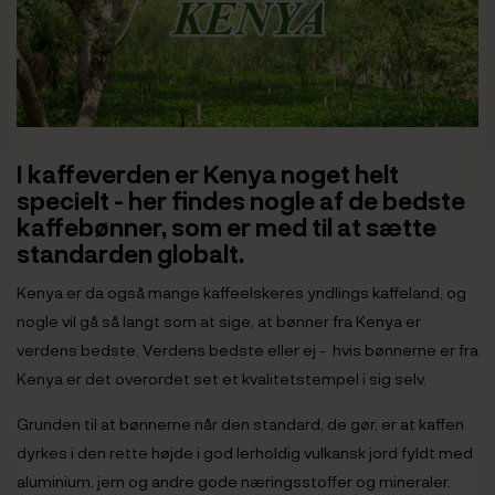
I kaffeverden er Kenya noget helt
specielt - her findes nogle af de bedste
kaffebønner, som er med til at sætte
standarden globalt.
Kenya er da også mange kaffeelskeres yndlings kaffeland, og
nogle vil gå så langt som at sige, at bønner fra Kenya er
verdens bedste. Verdens bedste eller ej - hvis bønnerne er fra
Kenya er det overordet set et kvalitetstempel i sig selv.
Grunden til at bønnerne når den standard, de gør, er at kaffen
dyrkes i den rette højde i god lerholdig vulkansk jord fyldt med
aluminium, jern og andre gode næringsstoffer og mineraler.