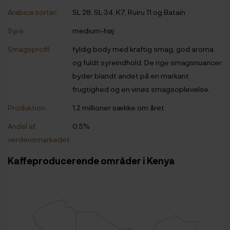
Arabica sorter:
SL 28, SL 34, K7, Ruiru 11 og Batain
Syre:
medium-høj
Smagsprofil:
fyldig body med kraftig smag, god aroma
og fuldt syreindhold. De rige smagsnuancer
byder blandt andet på en markant
frugtighed og en vinøs smagsoplevelse.
Produktion:
1,2 millioner sække om året
Andel af
0.5%
verdensmarkedet:
Kaffeproducerende områder i Kenya