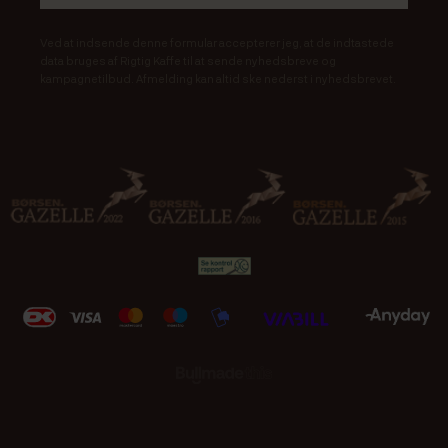
Ved at indsende denne formular accepterer jeg, at de indtastede
data bruges af Rigtig Kaffe til at sende nyhedsbreve og
kampagnetilbud. Afmelding kan altid ske nederst i nyhedsbrevet.