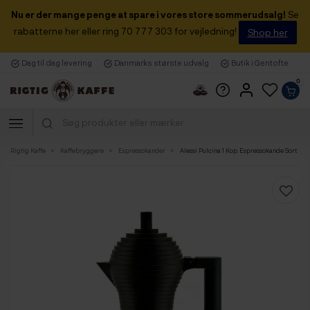
Nu er der mange penge at spare i vores store sommerudsalg!
Se
rabatterne her eller ring 70 777 303 for vejledning!
Shop her
Dag til dag levering
Danmarks største udvalg
Butik i Gentofte
0
Rigtig Kaffe
Kaffebryggere
Espressokander
Alessi Pulcina 1 Kop. Espressokande Sort