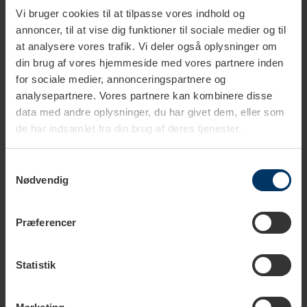
Udvidet beskrivelse
Vi bruger cookies til at tilpasse vores indhold og
annoncer, til at vise dig funktioner til sociale medier og til
at analysere vores trafik. Vi deler også oplysninger om
Tekniske specifikationer
din brug af vores hjemmeside med vores partnere inden
for sociale medier, annonceringspartnere og
analysepartnere. Vores partnere kan kombinere disse
data med andre oplysninger, du har givet dem, eller som
Sådan bruger du en espressokande
de har indsamlet fra din brug af deres tjenester.
Samtykkevalg
Nødvendig
Præferencer
Hæld vand i bunden
Indsæt filteret og fyld
Statistik
det med malet kaffe