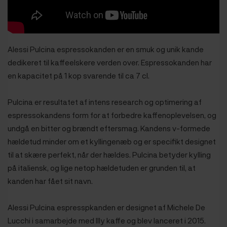
Alessi Pulcina espressokanden er en smuk og unik kande
dedikeret til kaffeelskere verden over. Espressokanden har
en kapacitet på 1 kop svarende til ca 7 cl.
Pulcina er resultatet af intens research og optimering af
espressokandens form for at forbedre kaffenoplevelsen, og
undgå en bitter og brændt eftersmag. Kandens v-formede
hældetud minder om et kyllingenæb og er specifikt designet
til at skære perfekt, når der hældes. Pulcina betyder kylling
på italiensk, og lige netop hældetuden er grunden til, at
kanden har fået sit navn.
Alessi Pulcina espresspkanden er designet af Michele De
Lucchi i samarbejde med Illy kaffe og blev lanceret i 2015.