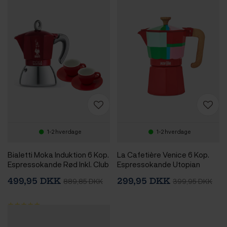
1-2 hverdage
1-2 hverdage
Bialetti Moka Induktion 6 Kop.
La Cafetière Venice 6 Kop.
Espressokande Rød Inkl. Club
Espressokande Utopian
House Tulipano Espresso m.
Lines
499,95 DKK
299,95 DKK
889,85 DKK
399,95 DKK
Underkop Mat Rød 7 cl 2 Stk