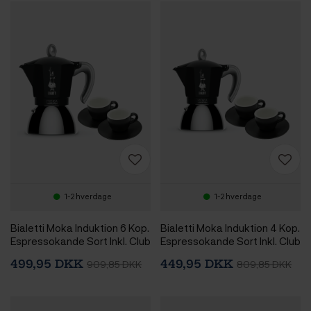
1-2 hverdage
1-2 hverdage
Bialetti Moka Induktion 6 Kop.
Bialetti Moka Induktion 4 Kop.
Espressokande Sort Inkl. Club
Espressokande Sort Inkl. Club
House Tulipano Espresso m.
House Tulipano Espresso m.
499,95 DKK
449,95 DKK
909,85 DKK
809,85 DKK
Underkop Mat Sort 7 cl 2 Stk
Underkop Mat Sort 7 cl 2 Stk