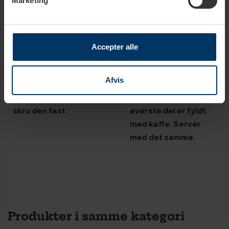
Marketing
Accepter alle
Afvis
Sæt toppen af
Varm kanden på
espressokande på og
kogepladen indtil den
skru den fast
øverste del er fyldt
med kaffe. Servér
med det samme.
Produkter i samme kategori