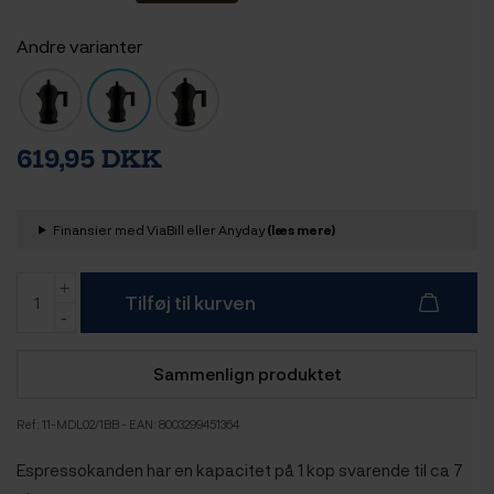
Andre varianter
619,95 DKK
Finansier med ViaBill eller Anyday
(læs mere)
Tilføj til kurven
Sammenlign produktet
Ref:
11-MDL02/1BB
- EAN: 8003299451364
Espressokanden har en kapacitet på 1 kop svarende til ca 7