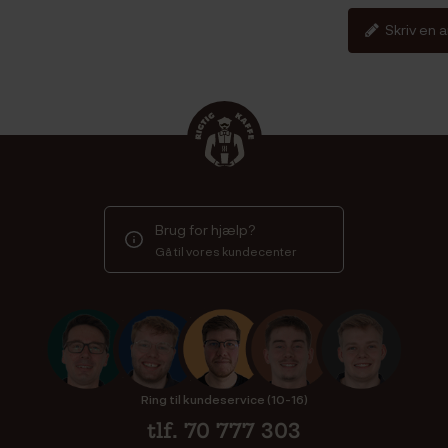
Skriv en 
Brug for hjælp?
Gå til vores kundecenter
Ring til kundeservice (10-16)
tlf. 70 777 303