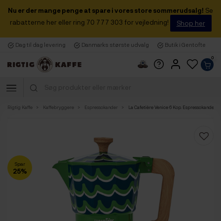
Nu er der mange penge at spare i vores store sommerudsalg!
Se
rabatterne her eller ring 70 777 303 for vejledning!
Shop her
Dag til dag levering
Danmarks største udvalg
Butik i Gentofte
0
Rigtig Kaffe
Kaffebryggere
Espressokander
La Cafetière Venice 6 Kop. Espressokande Cy
Spar
25%