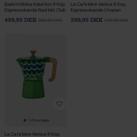
Bialetti Moka Induktion 6 Kop.
La Cafetière Venice 6 Kop.
Espressokande Rød Inkl. Club
Espressokande Utopian
House Tulipano Espresso m.
Lines
499,95 DKK
299,95 DKK
889,85 DKK
399,95 DKK
Underkop Mat Rød 7 cl 2 Stk
1-2 hverdage
La Cafetière Venice 6 Kop.