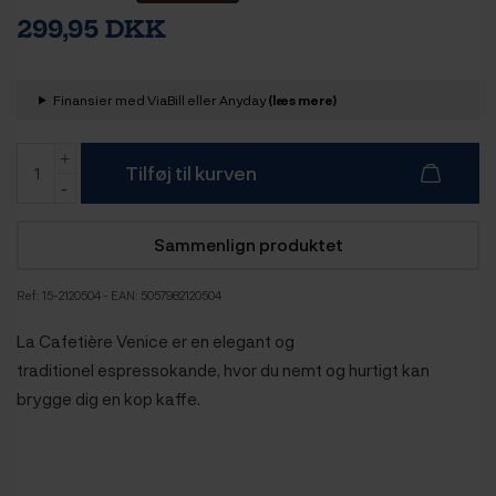
299,95 DKK
Finansier med ViaBill eller Anyday
(læs mere)
Tilføj til kurven
Sammenlign produktet
Ref:
15-2120504
- EAN: 5057982120504
La Cafetière Venice er en elegant og
traditionel espressokande, hvor du nemt og hurtigt kan
brygge dig en kop kaffe.