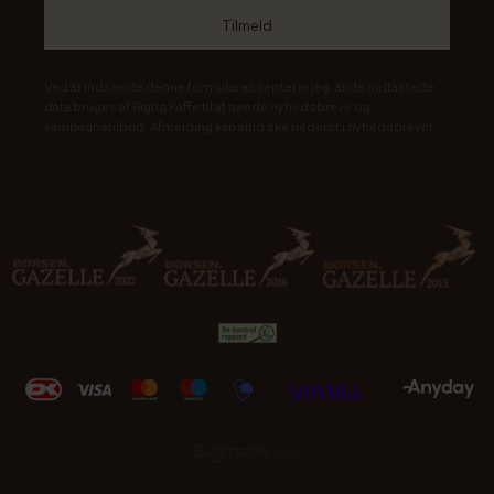
Ved at indsende denne formular accepterer jeg, at de indtastede
data bruges af Rigtig Kaffe til at sende nyhedsbreve og
kampagnetilbud. Afmelding kan altid ske nederst i nyhedsbrevet.