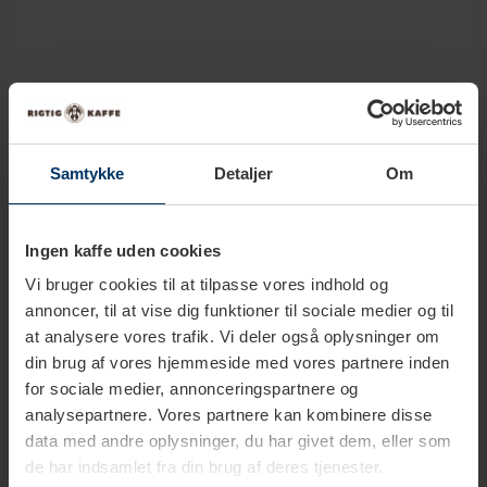
Udvidet beskrivelse
Samtykke
Detaljer
Om
Tekniske specifikationer
Ingen kaffe uden cookies
Sådan bruger du en espressokande
Vi bruger cookies til at tilpasse vores indhold og
annoncer, til at vise dig funktioner til sociale medier og til
at analysere vores trafik. Vi deler også oplysninger om
din brug af vores hjemmeside med vores partnere inden
for sociale medier, annonceringspartnere og
analysepartnere. Vores partnere kan kombinere disse
data med andre oplysninger, du har givet dem, eller som
de har indsamlet fra din brug af deres tjenester.