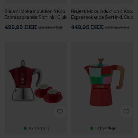
Bialetti Moka Induktion 6 Kop.
Bialetti Moka Induktion 4 Kop.
Espressokande Sort Inkl. Club
Espressokande Sort Inkl. Club
House Tulipano Espresso m.
House Tulipano Espresso m.
499,95 DKK
449,95 DKK
909,85 DKK
809,85 DKK
Underkop Mat Sort 7 cl 2 Stk
Underkop Mat Sort 7 cl 2 Stk
1-2 hverdage
1-2 hverdage