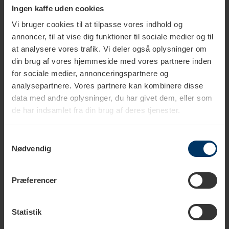
Rigtig Kaffe Crema Intenso & Super Crema 4kg
Ingen kaffe uden cookies
Hele kaffebønner
799,95 DKK
Vi bruger cookies til at tilpasse vores indhold og
Tilføj til kurv
annoncer, til at vise dig funktioner til sociale medier og til
at analysere vores trafik. Vi deler også oplysninger om
Rigtig Kaffe Mixpakke 2,1kg Hele kaffebønner
din brug af vores hjemmeside med vores partnere inden
599,95 DKK
for sociale medier, annonceringspartnere og
Tilføj til kurv
analysepartnere. Vores partnere kan kombinere disse
data med andre oplysninger, du har givet dem, eller som
de har indsamlet fra din brug af deres tjenester.
Rigtig Kaffe Mixpakke 2,5kg Hele kaffebønner
649,95 DKK
Samtykkevalg
Tilføj til kurv
Nødvendig
Rigtig Kaffe Mixpakke 5,2kg Hele kaffebønner
1.099,00 DKK
Præferencer
Tilføj til kurv
Statistik