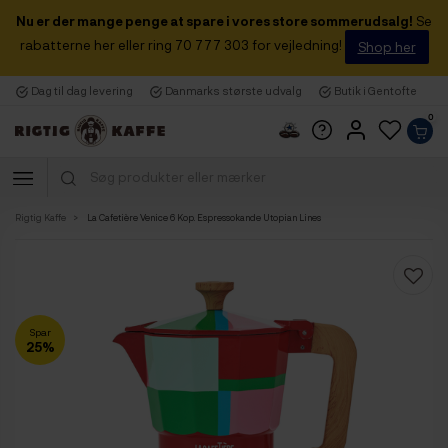
Nu er der mange penge at spare i vores store sommerudsalg!
Se
rabatterne her eller ring 70 777 303 for vejledning!
Shop her
Dag til dag levering
Danmarks største udvalg
Butik i Gentofte
0
Rigtig Kaffe
La Cafetière Venice 6 Kop. Espressokande Utopian Lines
Spar
25%