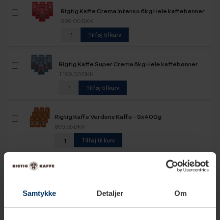
Rigtig Kaffe Crema Intenso 6kg Hele kaffebønner
999,00 DKK
Tilføj til kurv
Rigtig Kaffe Super Crema 6kg Hele kaffebønner
1.199,00 DKK
Tilføj til kurv
Rigtig Kaffe Verdens Kaffe - 9x400g
899,95 DKK
Tilføj til kurv
Rigtig Kaffe Organic Mixpakke 4 Varianter
799,95 DKK
Samtykke
Detaljer
Om
Tilføj til kurv