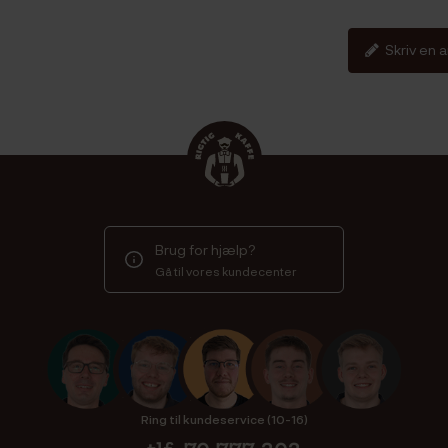
Skriv en 
Brug for hjælp?
Gå til vores kundecenter
Ring til kundeservice (10-16)