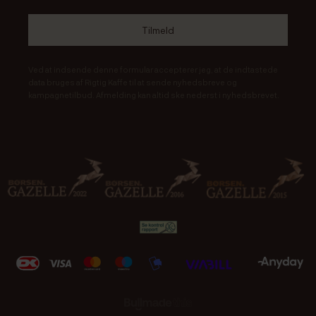
Ved at indsende denne formular accepterer jeg, at de indtastede
data bruges af Rigtig Kaffe til at sende nyhedsbreve og
kampagnetilbud. Afmelding kan altid ske nederst i nyhedsbrevet.