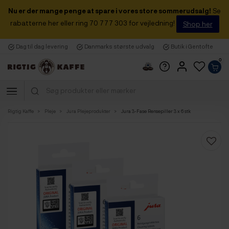
Nu er der mange penge at spare i vores store sommerudsalg!
Se
rabatterne her eller ring 70 777 303 for vejledning!
Shop her
Dag til dag levering
Danmarks største udvalg
Butik i Gentofte
0
Rigtig Kaffe
Pleje
Jura Plejeprodukter
Jura 3-Fase Rensepiller 3 x 6 stk