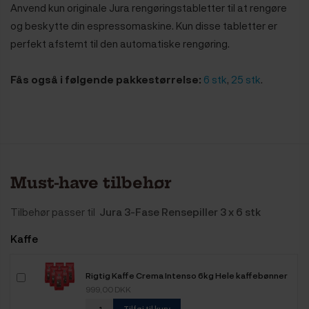
Anvend kun originale Jura rengøringstabletter til at rengøre
og beskytte din espressomaskine. Kun disse tabletter er
perfekt afstemt til den automatiske rengøring.
Fås også i følgende pakkestørrelse:
6 stk
,
25 stk
.
Must-have tilbehør
Tilbehør passer til
Jura 3-Fase Rensepiller 3 x 6 stk
Kaffe
Rigtig Kaffe Crema Intenso 6kg Hele kaffebønner
999,00 DKK
Tilføj til kurv