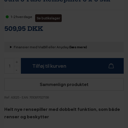
1-2 hverdage
Se butikslager
509,95 DKK
Finansier med ViaBill eller Anyday
(læs mere)
Tilføj til kurven
Sammenlign produktet
Ref:
A3025
- EAN: 7610917627158
Helt nye rensepiller med dobbelt funktion, som både
renser og beskytter