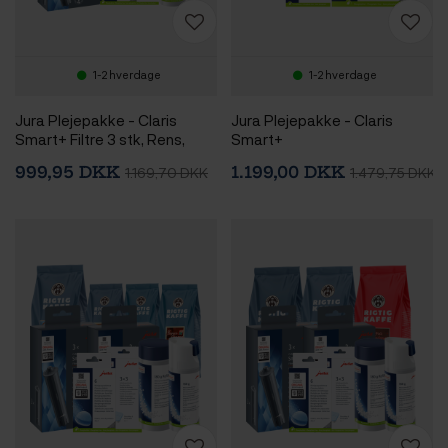
1-2 hverdage
1-2 hverdage
Jura Plejepakke - Claris
Jura Plejepakke - Claris
Smart+ Filtre 3 stk, Rens,
Smart+
Afkalkning & 2x400g Rigtig
999,95 DKK
1.199,00 DKK
1.169,70 DKK
1.479,75 DKK
Kaffe Hele kaffebønner