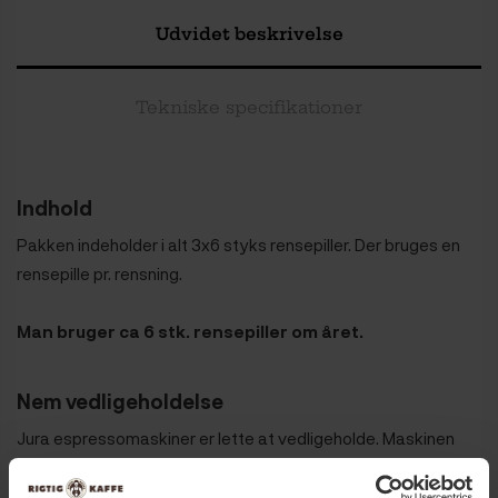
Udvidet beskrivelse
Tekniske specifikationer
Indhold
Pakken indeholder i alt 3x6 styks rensepiller. Der bruges en
rensepille pr. rensning.
Man bruger ca 6 stk. rensepiller om året.
Nem vedligeholdelse
Jura espressomaskiner er lette at vedligeholde. Maskinen
beder selv om rensetabletten, når den trænger. Maskinen
renses ved at tilføje tabletten og lade maskinen udføre dens