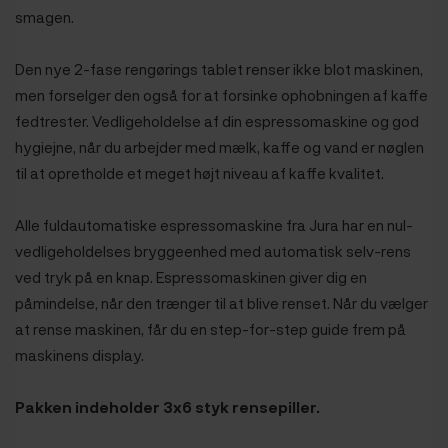
smagen.
Den nye 2-fase rengørings tablet renser ikke blot maskinen,
men forselger den også for at forsinke ophobningen af kaffe
fedtrester. Vedligeholdelse af din espressomaskine og god
hygiejne, når du arbejder med mælk, kaffe og vand er nøglen
til at opretholde et meget højt niveau af kaffe kvalitet.
Alle fuldautomatiske espressomaskine fra Jura har en nul-
vedligeholdelses bryggeenhed med automatisk selv-rens
ved tryk på en knap. Espressomaskinen giver dig en
påmindelse, når den trænger til at blive renset. Når du vælger
at rense maskinen, får du en step-for-step guide frem på
maskinens display.
Pakken indeholder 3x6 styk rensepiller.