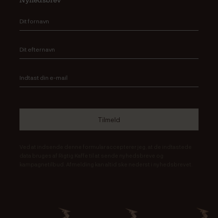
Ved at indsende denne formular accepterer jeg, at de indtastede
data bruges af Rigtig Kaffe til at sende nyhedsbreve og
kampagnetilbud. Afmelding kan altid ske nederst i nyhedsbrevet.