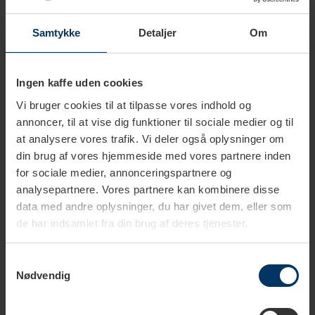
automatiske renseprogram. Afhængig af den enkelte model,
Samtykke
Detaljer
Om
skal rensepillerne bruges efter ca. 200 kopper eller 80
switch-on rinses.
Ingen kaffe uden cookies
Originalt plejemiddel
Vi bruger cookies til at tilpasse vores indhold og
annoncer, til at vise dig funktioner til sociale medier og til
Disse rensetabletter er et originalt Jura produkt. Rigtig Kaffe
at analysere vores trafik. Vi deler også oplysninger om
anbefaler altid du bruger originale plejemidler til din
din brug af vores hjemmeside med vores partnere inden
espressomaskine, for at beholde maskinens garanti og
for sociale medier, annonceringspartnere og
forlænge levetiden.
analysepartnere. Vores partnere kan kombinere disse
data med andre oplysninger, du har givet dem, eller som
de har indsamlet fra din brug af deres tjenester.
Effektiv rengøring – langvarig beskyttelse
I kombination med det integrerede, elektronisk styrede
Samtykkevalg
rengøringsprogram fjerner 2-fase rensetabletterne sikkert
Nødvendig
og effektivt kaffefedt mellem bryggeenheden og
kaffeudløbet. Udover rengøring forsegles rørene, og