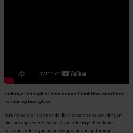
Helt nye rensepiller med dobbelt funktion, som både
renser og beskytter
Jura rensepiller sikrer, at der ikke afsættes kalkaflejringer i
din Jura espressomaskine. Disse aflejringer kan danne
bakterier, ødelægge selve bryggenheden og forringe