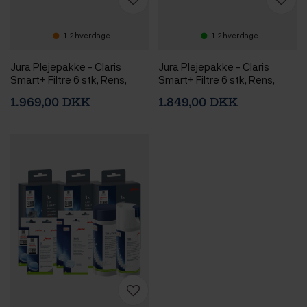
1-2 hverdage
1-2 hverdage
Jura Plejepakke - Claris
Jura Plejepakke - Claris
Smart+ Filtre 6 stk, Rens,
Smart+ Filtre 6 stk, Rens,
Afkalkning & 2,5kg Rigtig
Afkalkning & 3kg Rigtig Kaffe
1.969,00 DKK
1.849,00 DKK
Kaffe Hele kaffebønner
Hele kaffebønner