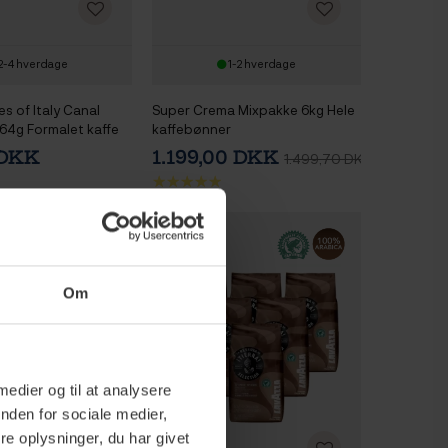
2-4 hverdage
1-2 hverdage
s of Italy Canal
Super Crema Mixpakke 6kg Hele
64g Formalet kaffe
kaffebønner
 DKK
1.199,00 DKK
1.499,70 DKK
Om
 medier og til at analysere
nden for sociale medier,
e oplysninger, du har givet