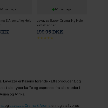
1-2 hverdage
1-2 hverdage
ma E Aroma 1kg Hele
Lavazza Super Crema 1kg Hele
r
kaffebønner
 DKK
199,95 DKK
za. Lavazza er Italiens førende kaffeproducent, og
 set alle typer kaffe og espresso fra alle steder i
Asien og Afrika.
ma
og
Lavazza Crema E Aroma
er nogle af vores