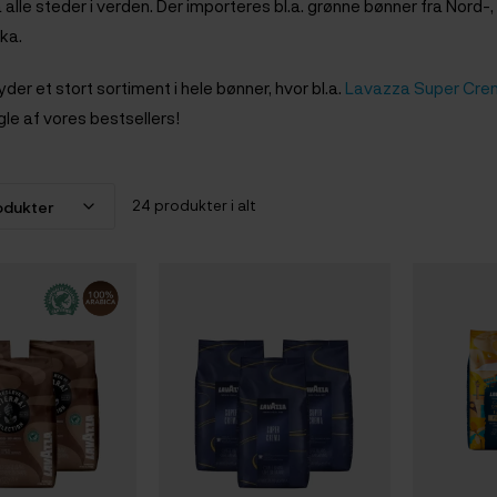
 alle steder i verden. Der importeres bl.a. grønne bønner fra Nord
ika.
der et stort sortiment i hele bønner, hvor bl.a.
Lavazza Super Cre
gle af vores bestsellers!
24 produkter i alt