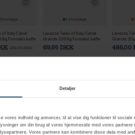
2 hverdage
1-2 hverdage
 of Italy Canal
Lavazza Tales of Italy Canal
Lavazza Tale
,8g Formalet kaffe
Grande 226,8g Formalet kaffe
Grande 30x
DKK
69,95 DKK
486,00
419,70 DKK
Detaljer
se vores indhold og annoncer, til at vise dig funktioner til sociale
oplysninger om din brug af vores hjemmeside med vores partnere i
ysepartnere. Vores partnere kan kombinere disse data med andr