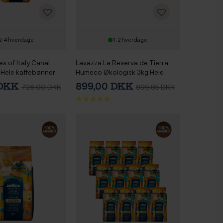
2-4 hverdage
1-2 hverdage
s of Italy Canal
Lavazza La Reserva de Tierra
Hele kaffebønner
Humeco Økologisk 3kg Hele
kaffebønner
 DKK
899,00 DKK
726,00 DKK
899,85 DKK