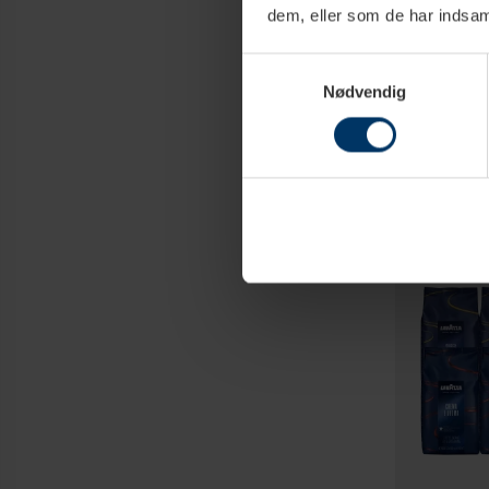
dem, eller som de har indsaml
1-
Samtykkevalg
Nødvendig
Lavazza & Rig
6kg Hele kaf
1.199,0