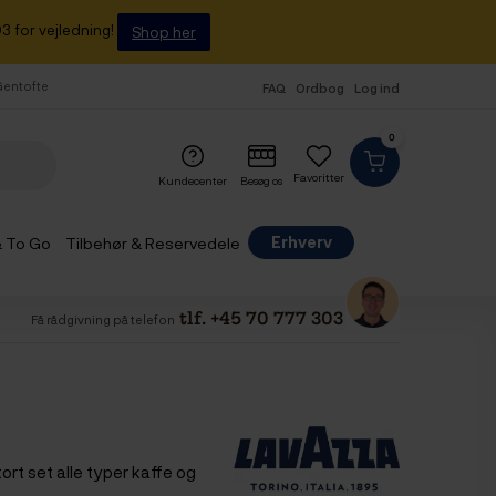
3 for vejledning!
Shop her
 Gentofte
FAQ
Ordbog
Log ind
0
Favoritter
Kundecenter
Besøg os
Erhverv
& To Go
Tilbehør & Reservedele
tlf. +45 70 777 303
Få rådgivning på telefon
ort set alle typer kaffe og