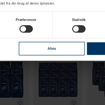
et fra din brug af deres tjenester.
2 hverdage
1-2 hverdage
Præferencer
Statistik
tig Kaffe Mixpakke
Lavazza Crema E Aroma 6kg
Lavazza La 
febønner
Hele kaffebønner
Humeco Øko
kaffebønne
0 DKK
996,00 DKK
1.799,
1.239,70 DKK
Afvis