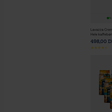
1-
Lavazza Crem
Hele kaffebø
498,00 