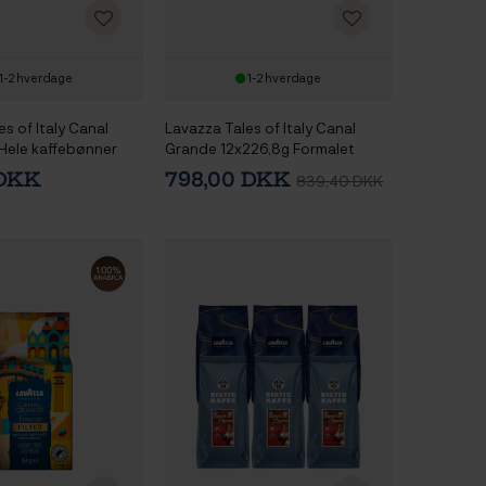
1-2 hverdage
1-2 hverdage
s of Italy Canal
Lavazza Tales of Italy Canal
Hele kaffebønner
Grande 12x226,8g Formalet
kaffe
 DKK
798,00 DKK
839,40 DKK