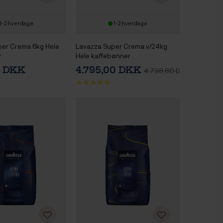
1-2 hverdage
1-2 hverdage
per Crema 6kg Hele
Lavazza Super Crema v/24kg
r
Hele kaffebønner
0 DKK
4.795,00 DKK
4.798,80 DKK