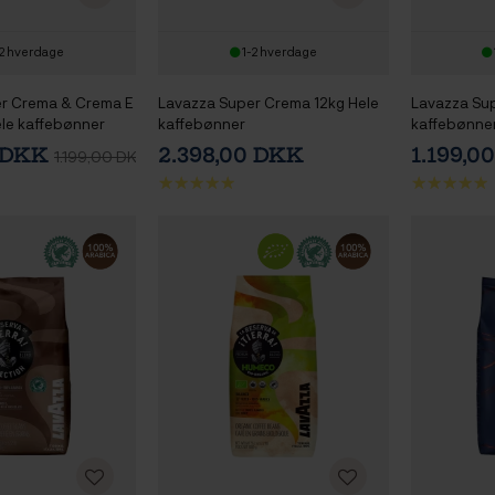
2 hverdage
1-2 hverdage
r Crema & Crema E
Lavazza Super Crema 12kg Hele
Lavazza Su
le kaffebønner
kaffebønner
kaffebønne
0 DKK
2.398,00 DKK
1.199,0
1.199,00 DKK