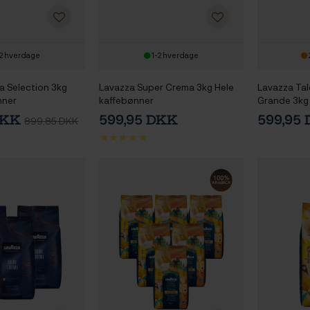
2 hverdage
1-2 hverdage
a Selection 3kg
Lavazza Super Crema 3kg Hele
Lavazza Tale
nner
kaffebønner
Grande 3kg 
DKK
599,95 DKK
599,95
899,85 DKK