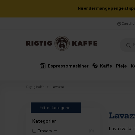
Nu er der mange penge at sp
Dag til 
Espressomaskiner
Kaffe
Pleje
K
Rigtig Kaffe
Lavazza
Filtrer kategorier
Lavaz
Kategorier
Lavazza kaff
−
Erhverv
0