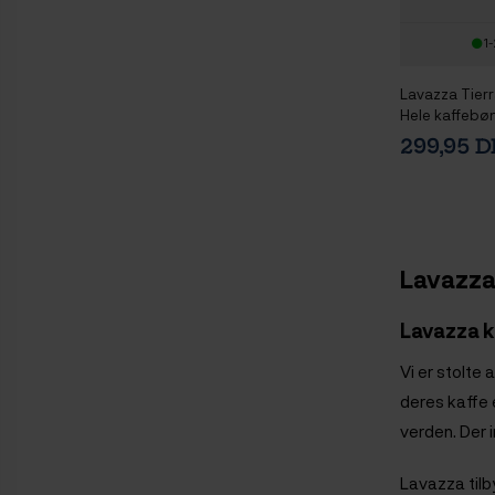
1-
Lavazza Tierr
Hele kaffebø
299,95 
Lavazza 
Lavazza 
Vi er stolte
deres kaffe e
verden. Der 
Lavazza tilby