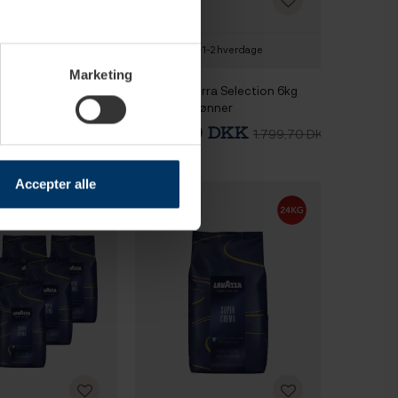
1-2 hverdage
1-2 hverdage
Marketing
Reserva de Tierra
Lavazza Tierra Selection 6kg
logisk 6kg Hele
Hele kaffebønner
r
00 DKK
1.799,00 DKK
1.799,70 DKK
1.799,70 DKK
Accepter alle