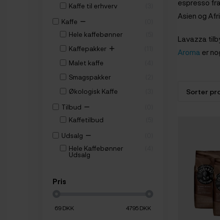
espresso fra
Kaffe til erhverv
3
Asien og Afr
−
Kaffe
0
Hele kaffebønner
5
Lavazza tilby
+
Kaffepakker
11
Aroma
er no
Malet kaffe
4
Smagspakker
2
Økologisk Kaffe
3
−
Tilbud
0
Kaffetilbud
5
−
Udsalg
0
Hele Kaffebønner
4
Udsalg
Pris
69
DKK
4795
DKK