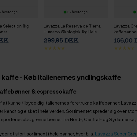
2 hverdage
1-2 hverdage
a Selection 1kg
Lavazza La Reserva de Tierra
Lavazza Cre
nner
Humeco Økologisk 1kg Hele
kaffebønne
kaffebønner
DKK
299,95 DKK
166,00
kaffe - Køb italienernes yndlingskaffe
kaffebønner & espressokaffe
 af at kunne tilbyde dig italienernes foretrukne kaffebønner; Lavaz
r kendt og elsket i hele verden. Sortimentet spreder sig over stort
importeres bl.a. grønne bønner fra Nord-, Central- og Sydamerika, 
der et stort sortiment i hele bønner, hvor bl.a.
Lavazza Super Cre