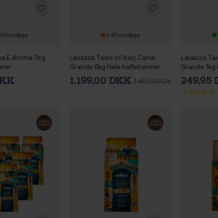
2 hverdage
2-4 hverdage
a E Aroma 3kg
Lavazza Tales of Italy Canal
Lavazza Tale
nner
Grande 6kg Hele kaffebønner
Grande 1kg 
DKK
1.199,00 DKK
249,95
1.452,00 DKK