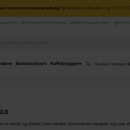
are i vores store sommerudsalg!
Se rabatterne her eller ring 70 777 30
dag levering
Danmarks største udvalg
Gratis fragt over 1000,-
Butik i
værne
Baristaunivers
Kaffebryggere
Te
Outdoor, Kopper 
Udsalg
za
e er kendt og elsket i hele verden. Sortimentet spreder sig over st