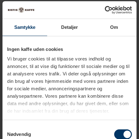
Rigtig Kaffe Mixpakke 2,5kg Hele kaffebønner
649,95 DKK
Samtykke
Detaljer
Om
Tilføj til kurv
Rigtig Kaffe Mixpakke 5,2kg Hele kaffebønner
Ingen kaffe uden cookies
1.099,00 DKK
Vi bruger cookies til at tilpasse vores indhold og
Tilføj til kurv
annoncer, til at vise dig funktioner til sociale medier og til
at analysere vores trafik. Vi deler også oplysninger om
din brug af vores hjemmeside med vores partnere inden
for sociale medier, annonceringspartnere og
analysepartnere. Vores partnere kan kombinere disse
data med andre oplysninger, du har givet dem, eller som
de har indsamlet fra din brug af deres tjenester.
Tekniske specifikationer
Samtykkevalg
Nødvendig
Kaffestyrke