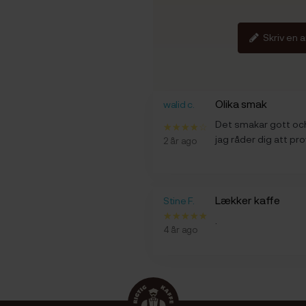
Skriv en 
Olika smak
walid c.
Det smakar gott o
jag råder dig att pr
2 år ago
Lækker kaffe
Stine F.
.
4 år ago