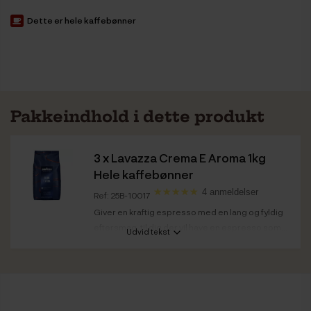
Dette er hele kaffebønner
Pakkeindhold i dette produkt
3 x
Lavazza Crema E Aroma 1kg
Hele kaffebønner
4 anmeldelser
Ref: 25B-10017
Giver en kraftig espresso med en lang og fyldig
eftersmag, til dig der vil have en espresso som...
Udvid tekst
Kaffestyrke
Medium