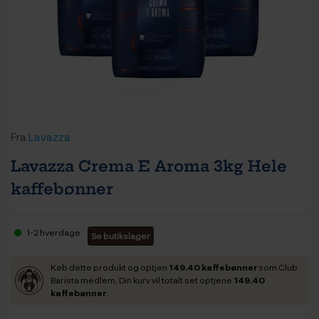
Fra
Lavazza
Lavazza Crema E Aroma 3kg Hele
kaffebønner
1-2 hverdage
Se butikslager
Køb dette produkt og optjen
149.40 kaffebønner
som Club
Barista medlem. Din kurv vil totalt set optjene
149.40
kaffebønner
.