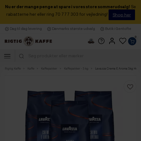
Nu er der mange penge at spare i vores store sommerudsalg!
Se
rabatterne her eller ring 70 777 303 for vejledning!
Shop her
Dag til dag levering
Danmarks største udvalg
Butik i Gentofte
0
Rigtig Kaffe
Kaffe
Kaffepakker
Kaffepakker - 3 kg
Lavazza Crema E Aroma 3kg Hele 