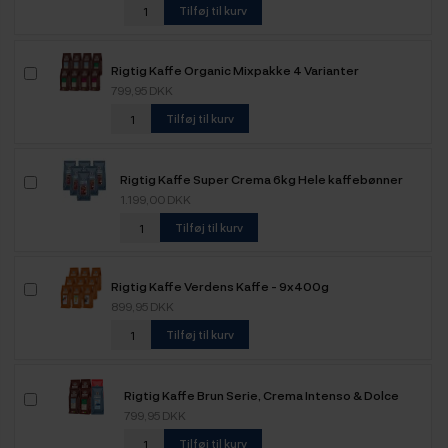
Tilføj til kurv
Rigtig Kaffe Organic Mixpakke 4 Varianter
799,95 DKK
Tilføj til kurv
Rigtig Kaffe Super Crema 6kg Hele kaffebønner
1.199,00 DKK
Tilføj til kurv
Rigtig Kaffe Verdens Kaffe - 9x400g
899,95 DKK
Tilføj til kurv
Rigtig Kaffe Brun Serie, Crema Intenso & Dolce
Crema Mixpakke 3,6kg Hele kaffebønner
799,95 DKK
Tilføj til kurv