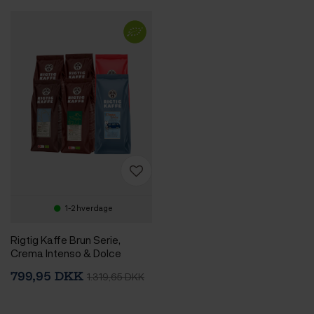
1-2 hverdage
Rigtig Kaffe Brun Serie,
Crema Intenso & Dolce
Crema Mixpakke 3,6kg Hele
799,95 DKK
1.319,65 DKK
kaffebønner