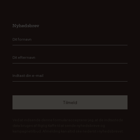
Nyhedsbrev
Ved at indsende denne formular accepterer jeg, at de indtastede
data bruges af Rigtig Kaffe til at sende nyhedsbreve og
kampagnetilbud. Afmelding kan altid ske nederst i nyhedsbrevet.