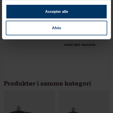
Accepter alle
Sæt toppen af
Varm kanden på
espressokande på og
kogepladen indtil den
Afvis
skru den fast
øverste del er fyldt
med kaffe. Servér
med det samme.
Produkter i samme kategori