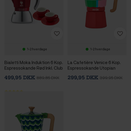
1-2 hverdage
1-2 hverdage
Bialetti Moka Induktion 6 Kop.
La Cafetière Venice 6 Kop.
Espressokande Rød Inkl. Club
Espressokande Utopian
House Tulipano Espresso m.
Lines
499,95 DKK
299,95 DKK
889,85 DKK
399,95 DKK
Underkop Mat Rød 7 cl 2 Stk