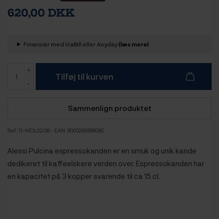
620,00 DKK
Finansier med ViaBill eller Anyday
(læs mere)
Tilføj til kurven
Sammenlign produktet
Ref:
11-MDL02/3B
- EAN: 8003299388080
Alessi Pulcina espressokanden er en smuk og unik kande
dedikeret til kaffeelskere verden over. Espressokanden har
en kapacitet på 3 kopper svarende til ca 15 cl.