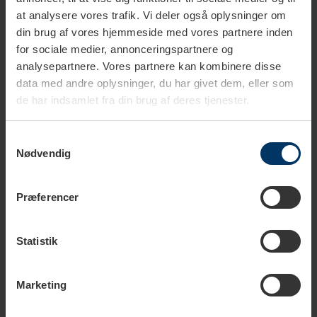
at analysere vores trafik. Vi deler også oplysninger om
din brug af vores hjemmeside med vores partnere inden
for sociale medier, annonceringspartnere og
Sådan bruger du en espressokande
analysepartnere. Vores partnere kan kombinere disse
data med andre oplysninger, du har givet dem, eller som
de har indsamlet fra din brug af deres tjenester.
Samtykkevalg
Nødvendig
Hæld vand i bunden
Indsæt filteret og fyld
Præferencer
det med malet kaffe
Statistik
Marketing