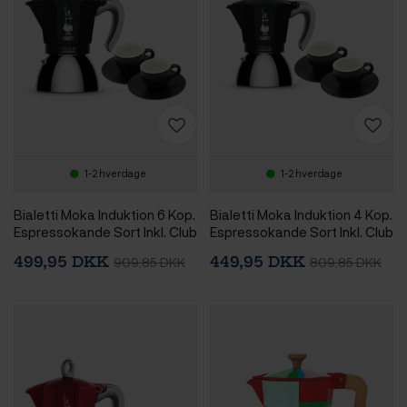
1-2 hverdage
1-2 hverdage
Bialetti Moka Induktion 6 Kop.
Bialetti Moka Induktion 4 Kop.
Espressokande Sort Inkl. Club
Espressokande Sort Inkl. Club
House Tulipano Espresso m.
House Tulipano Espresso m.
499,95 DKK
449,95 DKK
909,85 DKK
809,85 DKK
Underkop Mat Sort 7 cl 2 Stk
Underkop Mat Sort 7 cl 2 Stk