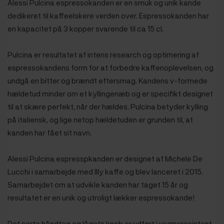
Alessi Pulcina espressokanden er en smuk og unik kande
dedikeret til kaffeelskere verden over. Espressokanden har
en kapacitet på 3 kopper svarende til ca 15 cl.
Pulcina er resultatet af intens research og optimering af
espressokandens form for at forbedre kaffenoplevelsen, og
undgå en bitter og brændt eftersmag. Kandens v-formede
hældetud minder om et kyllingenæb og er specifikt designet
til at skære perfekt, når der hældes. Pulcina betyder kylling
på italiensk, og lige netop hældetuden er grunden til, at
kanden har fået sit navn.
Alessi Pulcina espresspkanden er designet af Michele De
Lucchi i samarbejde med Illy kaffe og blev lanceret i 2015.
Samarbejdet om at udvikle kanden har taget 15 år og
resultatet er en unik og utroligt lækker espressokande!
Det sorte håndtag og lågets knob er udført i varmeresistent