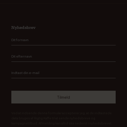
Nyhedsbrev
Ved at indsende denne formular accepterer jeg, at de indtastede
data bruges af Rigtig Kaffe til at sende nyhedsbreve og
kampagnetilbud. Afmelding kan altid ske nederst i nyhedsbrevet.