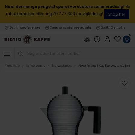
Nu er der mange penge at spare i vores store sommerudsalg!
Se
rabatterne her eller ring 70 777 303 for vejledning!
Shop her
Dag til dag levering
Danmarks største udvalg
Butik i Gentofte
0
Rigtig Kaffe
Kaffebryggere
Espressokander
Alessi Pulcina 3 Kop. Espressokande Sort