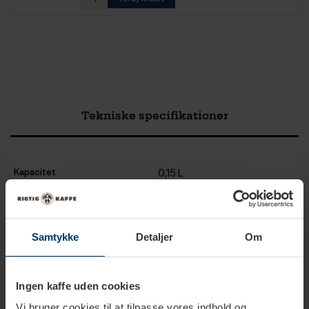
Tekniske specifikationer
Kapacitet
0,15 L
Antal kopper
3 kopper
Virker til induktion
Nej
Samtykke
Detaljer
Om
Farve
Stål
Ingen kaffe uden cookies
Materiale
Kobber
Vi bruger cookies til at tilpasse vores indhold og