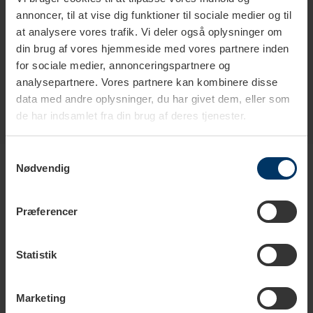
Rustfrit stål
annoncer, til at vise dig funktioner til sociale medier og til
at analysere vores trafik. Vi deler også oplysninger om
Diameter
7,5 cm
din brug af vores hjemmeside med vores partnere inden
for sociale medier, annonceringspartnere og
analysepartnere. Vores partnere kan kombinere disse
data med andre oplysninger, du har givet dem, eller som
de har indsamlet fra din brug af deres tjenester.
Produkter i samme kategori
Samtykkevalg
Nødvendig
Præferencer
Statistik
Marketing