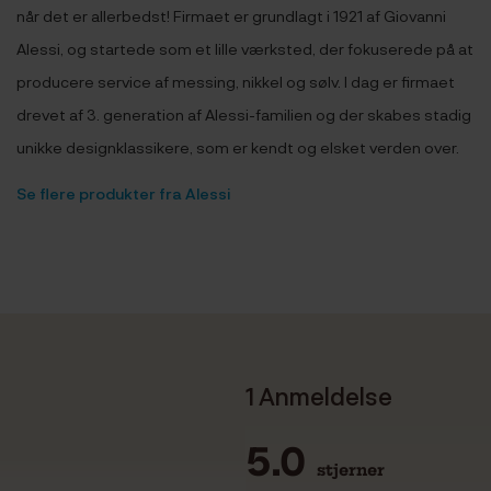
når det er allerbedst! Firmaet er grundlagt i 1921 af Giovanni
Alessi, og startede som et lille værksted, der fokuserede på at
producere service af messing, nikkel og sølv. I dag er firmaet
drevet af 3. generation af Alessi-familien og der skabes stadig
unikke designklassikere, som er kendt og elsket verden over.
Se flere produkter fra Alessi
1 Anmeldelse
5.0
stjerner