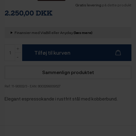
Gratis levering
på dette produkt
2.250,00 DKK
Finansier med ViaBill eller Anyday
(læs mere)
Tilføj til kurven
Sammenlign produktet
Ref:
11-90002/3
- EAN: 8003299009527
Elegant espressokande i rustfrit stål med kobberbund.