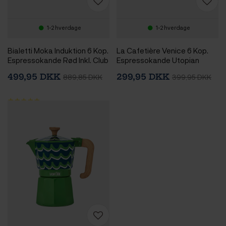
1-2 hverdage
1-2 hverdage
Bialetti Moka Induktion 6 Kop.
La Cafetière Venice 6 Kop.
Espressokande Rød Inkl. Club
Espressokande Utopian
House Tulipano Espresso m.
Lines
499,95 DKK
299,95 DKK
889,85 DKK
399,95 DKK
Underkop Mat Rød 7 cl 2 Stk