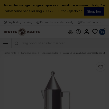
Nu er der mange penge at spare i vores store sommerudsalg!
Se
rabatterne her eller ring 70 777 303 for vejledning!
Shop her
Dag til dag levering
Danmarks største udvalg
Butik i Gentofte
0
Rigtig Kaffe
Kaffebryggere
Espressokander
Alessi La Conica 3 Kop. Espressokande Stål