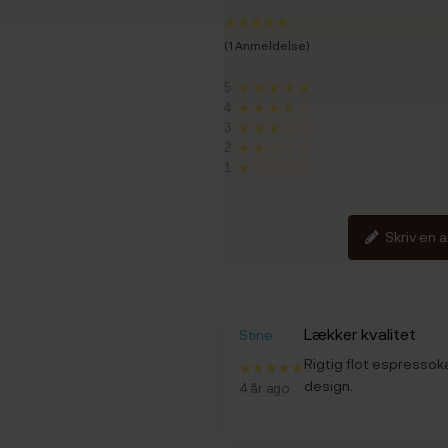
(1 Anmeldelse)
5
★★★★★
4
★★★★☆
3
★★★☆☆
2
★★☆☆☆
1
★☆☆☆☆
Skriv en 
Lækker kvalitet
Stine
Rigtig flot espressok
design.
4 år ago