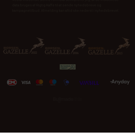
data bruges af Rigtig Kaffe til at sende nyhedsbreve og
kampagnetilbud. Afmelding kan altid ske nederst i nyhedsbrevet.