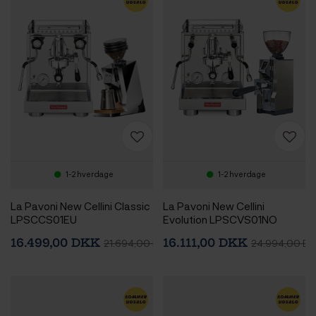
1-2 hverdage
1-2 hverdage
La Pavoni New Cellini Classic
La Pavoni New Cellini
LPSCCS01EU
Evolution LPSCVS01NO
Espressomaskine Inkl. Eureka
Espressomaskine Inkl. Eureka
16.499,00 DKK
16.111,00 DKK
21.694,00 DKK
24.994,00 D
Mignon Zero 65 Speedy
Mignon Libra 65 Chrome
Chrome Espressokværn
Espressokværn