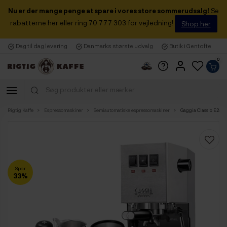
Nu er der mange penge at spare i vores store sommerudsalg!
Se
rabatterne her eller ring 70 777 303 for vejledning!
Shop her
Dag til dag levering
Danmarks største udvalg
Butik i Gentofte
0
Rigtig Kaffe
Espressomaskiner
Semiautomatiske espressomaskiner
Gaggia Classic E24 St
Spar
33%