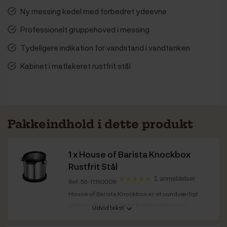
Ny messing kedel med forbedret ydeevne
Professionelt gruppehoved i messing
Tydeligere indikation for vandstand i vandtanken
Kabinet i matlakeret rustfrit stål
Pakkeindhold i dette produkt
1 x
House of Barista Knockbox
Rustfrit Stål
1 anmeldelser
Ref: 56-11150008
House of Barista Knockbox er et uundværligt
udstyr, når du skal lege barista i hjemmet.
Udvid tekst
Farve
Sort