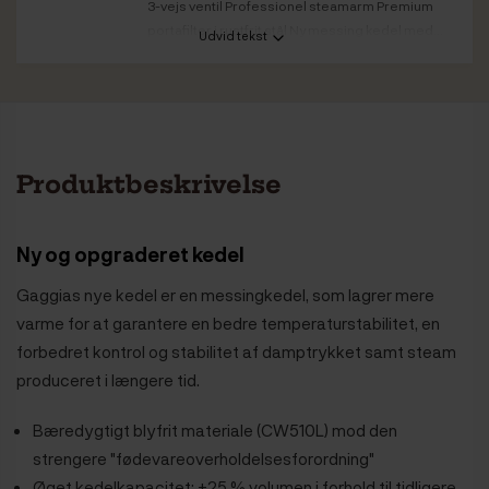
3-vejs ventil Professionel steamarm Premium
portafilter i rustfrit stål Ny messing kedel med...
Udvid tekst
Maskinkategori
Semiautomatisk
Mælkesystem
Ja - steamer
Farve front /
Blank stål
kabinet
Produktbeskrivelse
Ny og opgraderet kedel
Gaggias nye kedel er en messingkedel, som lagrer mere
varme for at garantere en bedre temperaturstabilitet, en
forbedret kontrol og stabilitet af damptrykket samt steam
produceret i længere tid.
Bæredygtigt blyfrit materiale (CW510L) mod den
strengere "fødevareoverholdelsesforordning"
Øget kedelkapacitet: +25 % volumen i forhold til tidligere