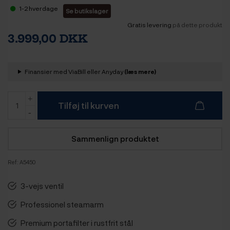
1-2 hverdage
Se butikslager
Gratis levering
på dette produkt
3.999,00 DKK
Finansier med ViaBill eller Anyday
(læs mere)
Tilføj til kurven
Sammenlign produktet
Ref:
A5450
3-vejs ventil
Professionel steamarm
Premium portafilter i rustfrit stål