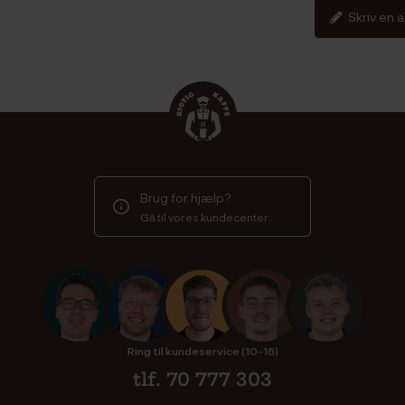
Skriv en 
Brug for hjælp?
Gå til vores kundecenter
Ring til kundeservice (10-16)
tlf. 70 777 303