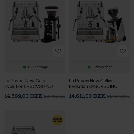
1-2 hverdage
1-2 hverdage
La Pavoni New Cellini
La Pavoni New Cellini
Evolution LPSCVS01NO
Evolution LPSCVS01NO
Espressomaskine Inkl.
Espressomaskine Inkl. Eureka
14.599,00 DKK
14.611,00 DKK
20.490,00 DKK
21.494,00 DK
Mahlkönig X54
Mignon Zero 65 Speedy
Espressokværn Chrome
Chrome Espressokværn