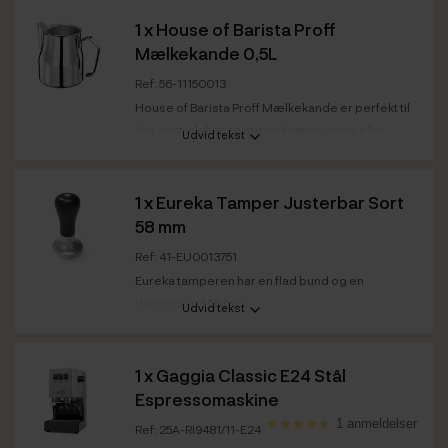
Farve
Stål
1 x
House of Barista Proff
Mælkekande 0,5L
Ref: 56-11150013
House of Barista Proff Mælkekande er perfekt til
dig, som elsker en cremet cappuccino eller
Udvid tekst
caffe...
Kapacitet
0,5 L
1 x
Eureka Tamper Justerbar Sort
58 mm
Ref: 41-EU0013751
Eureka tamperen har en flad bund og en
diameter på 58 mm.
Udvid tekst
Farve
Sort
Farve
Stål
1 x
Gaggia Classic E24 Stål
Espressomaskine
1 anmeldelser
Ref: 25A-RI9481/11-E24