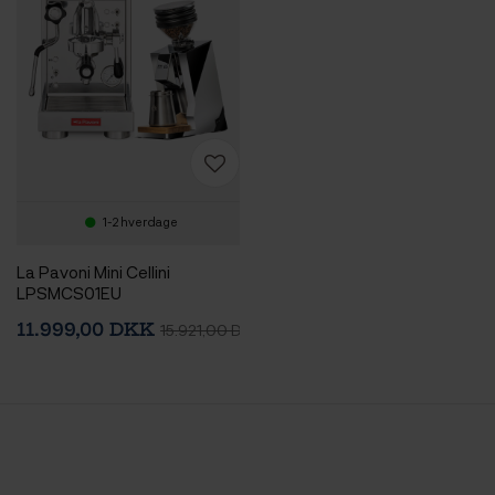
1-2 hverdage
La Pavoni Mini Cellini
LPSMCS01EU
Espressomaskine Inkl. Eureka
11.999,00 DKK
15.921,00 DKK
Mignon Zero 65 Speedy
Chrome Espressokværn