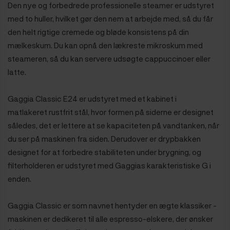
Den nye og forbedrede professionelle steamer er udstyret
med to huller, hvilket gør den nem at arbejde med, så du får
den helt rigtige cremede og bløde konsistens på din
mælkeskum. Du kan opnå den lækreste mikroskum med
steameren, så du kan servere udsøgte cappuccinoer eller
latte.
Gaggia Classic E24 er udstyret med et kabinet i
matlakeret rustfrit stål, hvor formen på siderne er designet
således, det er lettere at se kapaciteten på vandtanken, når
du ser på maskinen fra siden. Derudover er drypbakken
designet for at forbedre stabiliteten under brygning, og
filterholderen er udstyret med Gaggias karakteristiske G i
enden.
Gaggia Classic er som navnet hentyder en ægte klassiker -
maskinen er dedikeret til alle espresso-elskere, der ønsker