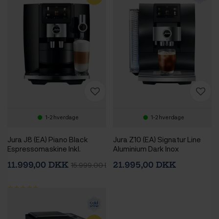
1-2 hverdage
1-2 hverdage
Jura J8 (EA) Piano Black
Jura Z10 (EA) Signatur Line
Espressomaskine Inkl.
Aluminium Dark Inox
Startpakke
Espressomaskine Inkl.
11.999,00 DKK
21.995,00 DKK
15.999,00 DKK
Startpakke DK sprog