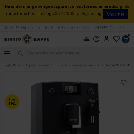
Nu er der mange penge at spare i vores store sommerudsalg!
Se
rabatterne her eller ring 70 777 303 for vejledning!
Shop her
Dag til dag levering
Danmarks største udvalg
Butik i Gentofte
0
Rigtig Kaffe
Espressomaskiner
Fuldautomatiske espressomaskiner
Nivona NICR 550 Mat 
Spar
11%