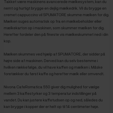
Takket være maskinens avancerede mælkesystem, kan du
nemt og hurtigt brygge en dejlig mælkedrik.
Vil du brygge en
cremet cappuccino vil SPUMATORE skumme mælken for dig.
Mælken suges automatisk op fra en mælkebeholder eller
mælkekarton op i maskinen, som skummer mælken for dig.
Herefter fordeler den på fineste vis mælkeskummet ned i din
kop.
Mælken skummes ved hjælp af SPUMATORE, der sidder på
højre side af maskinen. Derved kan du selv bestemme i
hvilken rækkefølge, du vil have kaffen og mælken i. Måske
foretækker du først kaffe og herefter mælk eller omvendt.
Nivona CafeRomatica 550 giver dig mulighed for vælge
mellem 3 kaffestyrker og 3 temperatur indstillinger på
vandet. Du kan justere kaffetudsen op og ned, således du
kan brygge i kopper der er helt op til 14 centimeter høje.