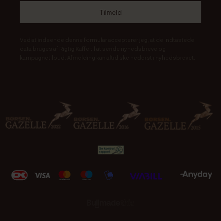
Ved at indsende denne formular accepterer jeg, at de indtastede
data bruges af Rigtig Kaffe til at sende nyhedsbreve og
kampagnetilbud. Afmelding kan altid ske nederst i nyhedsbrevet.