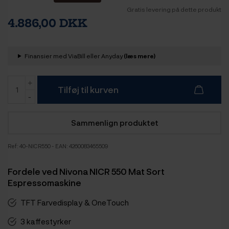
Gratis levering på dette produkt
4.886,00 DKK
Finansier med ViaBill eller Anyday
(læs mere)
Tilføj til kurven
Sammenlign produktet
Ref:
40-NICR550
- EAN: 4260083465509
Fordele ved Nivona NICR 550 Mat Sort
Espressomaskine
TFT Farvedisplay & OneTouch
3 kaffestyrker