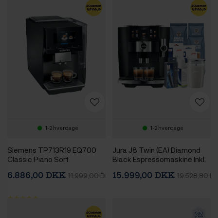
1-2 hverdage
1-2 hverdage
Siemens TP713R19 EQ700
Jura J8 Twin (EA) Diamond
Classic Piano Sort
Black Espressomaskine Inkl.
Espressomaskine
Mælkebeholder, Pleje &
6.886,00 DKK
15.999,00 DKK
11.999,00 DKK
19.528,80 D
Rigtig Kaffe