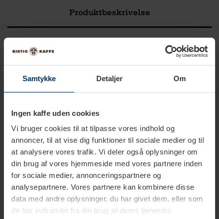
Produktbeskrivelse
Tekniske specifikationer
Download
Samtykke
Detaljer
Om
Ingen kaffe uden cookies
Officiel Nivona forhandler
Vi bruger cookies til at tilpasse vores indhold og
Rigtig Kaffe er eneste officielle danske Nivona forhandler - vi
annoncer, til at vise dig funktioner til sociale medier og til
at analysere vores trafik. Vi deler også oplysninger om
har naturligvis eget serviceværksted med uddannede Nivona
din brug af vores hjemmeside med vores partnere inden
teknikere, som tager sig kærligt af din maskine. Med en
for sociale medier, annonceringspartnere og
espressomaskine fra Nivona får du en maskine i topkvalitet -
analysepartnere. Vores partnere kan kombinere disse
bygget i Schweiz med en garanti for Premium Swiss Quality!
data med andre oplysninger, du har givet dem, eller som
de har indsamlet fra din brug af deres tjenester.