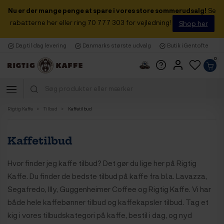
Nu er der mange penge at spare i vores store sommerudsalg!
Se
rabatterne her eller ring 70 777 303 for vejledning!
Shop her
Dag til dag levering
Danmarks største udvalg
Butik i Gentofte
0
Rigtig Kaffe
Tilbud
Kaffetilbud
Kaffetilbud
Hvor finder jeg kaffe tilbud? Det gør du lige her på Rigtig
Kaffe. Du finder de bedste tilbud på kaffe fra bl.a. Lavazza,
Segafredo, Illy, Guggenheimer Coffee og Rigtig Kaffe. Vi har
både hele kaffebønner tilbud og kaffekapsler tilbud. Tag et
kig i vores tilbudskategori på kaffe, bestil i dag, og nyd