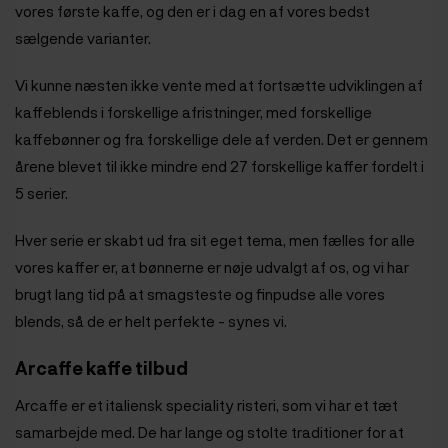
vores første kaffe, og den er i dag en af vores bedst
sælgende varianter.
Vi kunne næsten ikke vente med at fortsætte udviklingen af
kaffeblends i forskellige afristninger, med forskellige
kaffebønner og fra forskellige dele af verden. Det er gennem
årene blevet til ikke mindre end 27 forskellige kaffer fordelt i
5 serier.
Hver serie er skabt ud fra sit eget tema, men fælles for alle
vores kaffer er, at bønnerne er nøje udvalgt af os, og vi har
brugt lang tid på at smagsteste og finpudse alle vores
blends, så de er helt perfekte - synes vi.
Arcaffe kaffe tilbud
Arcaffe er et italiensk speciality risteri, som vi har et tæt
samarbejde med. De har lange og stolte traditioner for at