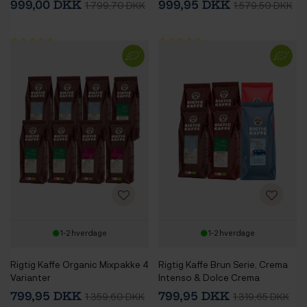
999,00 DKK
999,95 DKK
1.799,70 DKK
1.579,50 DKK
1-2 hverdage
1-2 hverdage
Rigtig Kaffe Organic Mixpakke 4
Rigtig Kaffe Brun Serie, Crema
Varianter
Intenso & Dolce Crema
Mixpakke 3,6kg Hele
799,95 DKK
799,95 DKK
1.359,60 DKK
1.319,65 DKK
kaffebønner