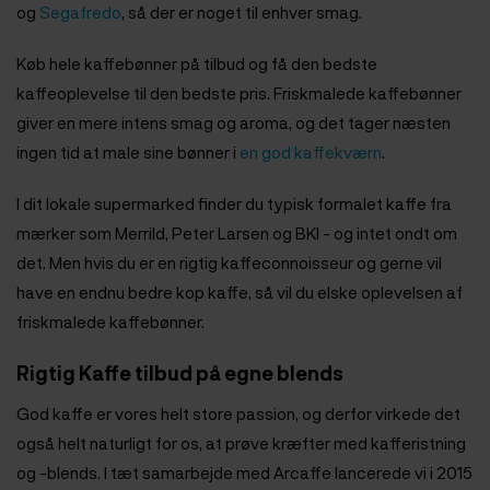
og
Segafredo
, så der er noget til enhver smag.
Køb hele kaffebønner på tilbud og få den bedste
kaffeoplevelse til den bedste pris. Friskmalede kaffebønner
giver en mere intens smag og aroma, og det tager næsten
ingen tid at male sine bønner i
en god kaffekværn
.
I dit lokale supermarked finder du typisk formalet kaffe fra
mærker som Merrild, Peter Larsen og BKI - og intet ondt om
det. Men hvis du er en rigtig kaffeconnoisseur og gerne vil
have en endnu bedre kop kaffe, så vil du elske oplevelsen af
friskmalede kaffebønner.
Rigtig Kaffe tilbud på egne blends
God kaffe er vores helt store passion, og derfor virkede det
også helt naturligt for os, at prøve kræfter med kafferistning
og -blends. I tæt samarbejde med Arcaffe lancerede vi i 2015