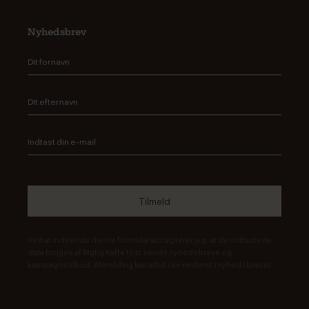
Nyhedsbrev
Ved at indsende denne formular accepterer jeg, at de indtastede
data bruges af Rigtig Kaffe til at sende nyhedsbreve og
kampagnetilbud. Afmelding kan altid ske nederst i nyhedsbrevet.