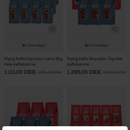
1-2 hverdage
1-2 hverdage
Rigtig Kaffe Espresso Latte 6kg
Rigtig Kaffe Mixpakke 7kg Hele
Hele kaffebønner
kaffebønner
1.111,00 DKK
1.299,00 DKK
1.919,40 DKK
1.699,65 DKK