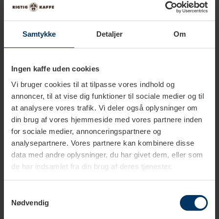
Samtykke
Detaljer
Om
1-2 hverdage
1-2 hverdage
Ingen kaffe uden cookies
Vi bruger cookies til at tilpasse vores indhold og
Rigtig Kaffe Super Crema &
Rigtig Kaffe Mixpakke 6 kg Hele
annoncer, til at vise dig funktioner til sociale medier og til
Teodora 6kg Hele kaffebønner
kaffebønner
at analysere vores trafik. Vi deler også oplysninger om
1.111,00 DKK
1.199,00 DKK
1.649,70 DKK
1.879,50 DKK
din brug af vores hjemmeside med vores partnere inden
for sociale medier, annonceringspartnere og
analysepartnere. Vores partnere kan kombinere disse
data med andre oplysninger, du har givet dem, eller som
de har indsamlet fra din brug af deres tjenester.
Samtykkevalg
Nødvendig