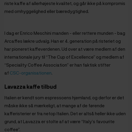
riste kaffe af allerhøjeste kvalitet, og går ikke på kompromis
med omhyggelighed eller bæredygtighed.
I dag er Enrico Meschini manden - eller rettere munden - bag
Arcaffes lækre udvalg. Han er 4. generation på risteriet og
har pioneret kaffeverdenen. Ud over at være medlem af den
internationale jury til “The Cup of Excellence” og medlem af
“Speciality Coffee Association” er han faktisk stifter
af
CSC-organisationen
.
Lavazza kaffe tilbud
Italien er kendt som espressoens hjemland, og derfor er det
måske ikke så mærkeligt, at mange af de førende
kafferisterier er fra netop Italien. Det er altså heller ikke uden
grund, at Lavazza er stolte af at være “Italy’s favourite
coffee”.