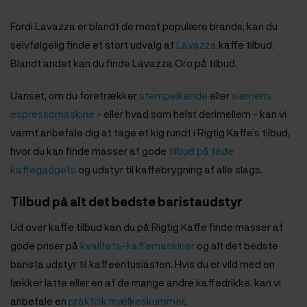
Fordi Lavazza er blandt de mest populære brands, kan du
selvfølgelig finde et stort udvalg af
Lavazza
kaffe tilbud.
Blandt andet kan du finde Lavazza Oro på tilbud.
Uanset, om du foretrækker
stempelkande
eller
siemens
espressomaskine
- eller hvad som helst derimellem - kan vi
varmt anbefale dig at tage et kig rundt i Rigtig Kaffe’s tilbud,
hvor du kan finde masser af gode
tilbud på fede
kaffegadgets
og udstyr til kaffebrygning af alle slags.
Tilbud på alt det bedste baristaudstyr
Ud over kaffe tilbud kan du på Rigtig Kaffe finde masser af
gode priser på
kvalitets-kaffemaskiner
og alt det bedste
barista udstyr til kaffeentusiasten. Hvis du er vild med en
lækker latte eller en af de mange andre kaffedrikke, kan vi
anbefale en
praktisk mælkeskummer
.