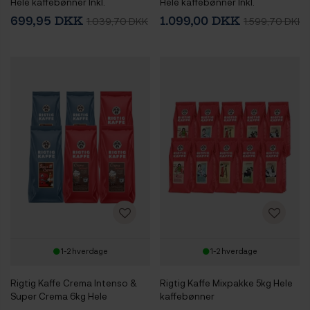
Hele kaffebønner Inkl.
Hele kaffebønner Inkl.
Kaffeplakat Rigtig Kaffe POUR
Kaffeplakat Rigtig Kaffe
699,95 DKK
1.099,00 DKK
1.039,70 DKK
1.599,70 DKK
OVER 21x30cm
HOTTER & STRONGER 21x30cm
1-2 hverdage
1-2 hverdage
Rigtig Kaffe Crema Intenso &
Rigtig Kaffe Mixpakke 5kg Hele
Super Crema 6kg Hele
kaffebønner
kaffebønner