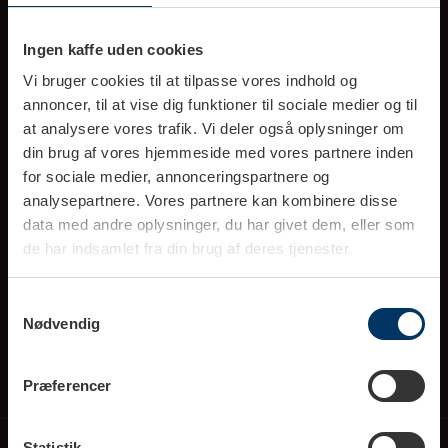
Ring til kundeservice (10-16)
Ingen kaffe uden cookies
tlf. 70 777 303
Vi bruger cookies til at tilpasse vores indhold og
annoncer, til at vise dig funktioner til sociale medier og til
info@rigtigkaffe.dk
at analysere vores trafik. Vi deler også oplysninger om
(Svar indenfor 1-2 hverdage)
din brug af vores hjemmeside med vores partnere inden
for sociale medier, annonceringspartnere og
analysepartnere. Vores partnere kan kombinere disse
data med andre oplysninger, du har givet dem, eller som
de har indsamlet fra din brug af deres tjenester.
Rigtig Kaffe A/S
Samtykkevalg
Blomstervej 2B, 8381 Tilst
Nødvendig
CVR 26556651
Præferencer
Information
Åbningstider showroom
Statistik