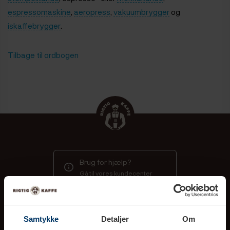
espressomaskine
,
aeropress
,
vakuumbrygger
og
iskaffebrygger
.
Tilbage til ordbogen
Brug for hjælp?
Gå til vores kundecenter
Samtykke
Detaljer
Om