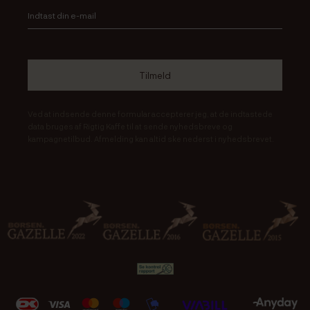
Ved at indsende denne formular accepterer jeg, at de indtastede
data bruges af Rigtig Kaffe til at sende nyhedsbreve og
kampagnetilbud. Afmelding kan altid ske nederst i nyhedsbrevet.