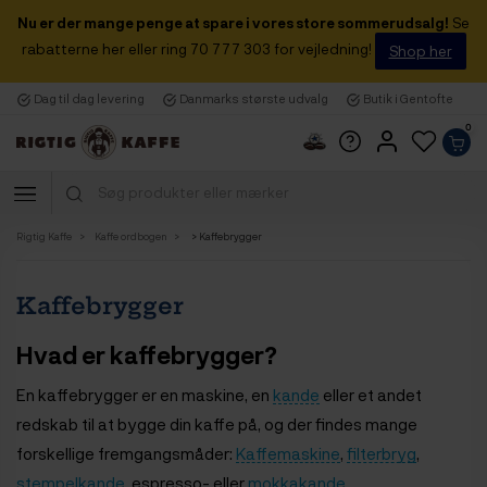
Nu er der mange penge at spare i vores store sommerudsalg!
Se
rabatterne her eller ring 70 777 303 for vejledning!
Shop her
Dag til dag levering
Danmarks største udvalg
Butik i Gentofte
0
Rigtig Kaffe
Kaffe ordbogen
> Kaffebrygger
Kaffebrygger
Hvad er kaffebrygger?
En kaffebrygger er en maskine, en
kande
eller et andet
redskab til at bygge din kaffe på, og der findes mange
forskellige fremgangsmåder:
Kaffemaskine
,
filterbryg
,
stempelkande
, espresso- eller
mokkakande
,