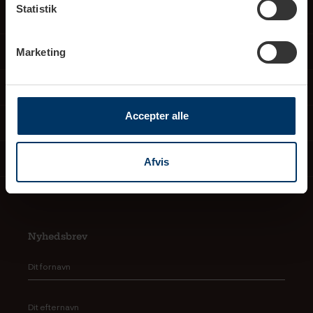
Statistik
Åbningstider showroom
Marketing
Service
Dine fordele
Accepter alle
Om os
Viden
Afvis
Nyhedsbrev