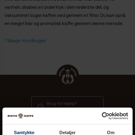
varmen, skabes et undertryk i den nederste del, og
vakuummet suger kaffen ned gennem et filter. Du kan opnå
en meget klar og aromatisk kaffe gennem denne metode.
Tilbage til ordbogen
Brug for hjælp?
Gå til vores kundecenter
Samtykke
Detaljer
Om