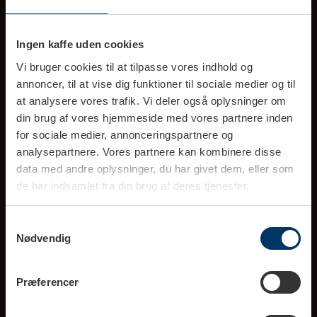
Ingen kaffe uden cookies
Ring til kundeservice (10-16)
tlf. 70 777 303
Vi bruger cookies til at tilpasse vores indhold og
annoncer, til at vise dig funktioner til sociale medier og til
at analysere vores trafik. Vi deler også oplysninger om
info@rigtigkaffe.dk
din brug af vores hjemmeside med vores partnere inden
(Svar indenfor 1-2 hverdage)
for sociale medier, annonceringspartnere og
analysepartnere. Vores partnere kan kombinere disse
data med andre oplysninger, du har givet dem, eller som
de har indsamlet fra din brug af deres tjenester.
Rigtig Kaffe A/S
Samtykkevalg
Blomstervej 2B, 8381 Tilst
Nødvendig
CVR 26556651
Præferencer
Information