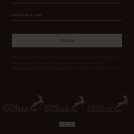
Ved at indsende denne formular accepterer jeg, at de indtastede
data bruges af Rigtig Kaffe til at sende nyhedsbreve og
kampagnetilbud. Afmelding kan altid ske nederst i nyhedsbrevet.