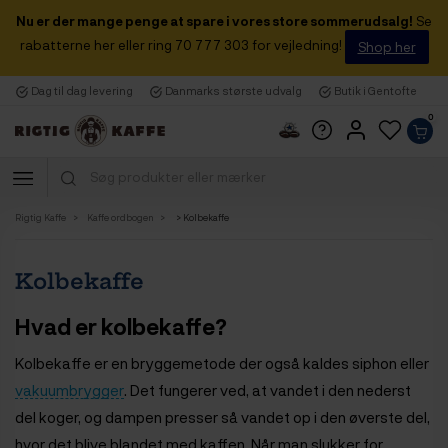
Nu er der mange penge at spare i vores store sommerudsalg!
Se
rabatterne her eller ring 70 777 303 for vejledning!
Shop her
Dag til dag levering
Danmarks største udvalg
Butik i Gentofte
0
Rigtig Kaffe
Kaffe ordbogen
> Kolbekaffe
Kolbekaffe
Hvad er kolbekaffe?
Kolbekaffe er en bryggemetode der også kaldes siphon eller
vakuumbrygger
. Det fungerer ved, at vandet i den nederst
del koger, og dampen presser så vandet op i den øverste del,
hvor det blive blandet med kaffen. Når man slukker for