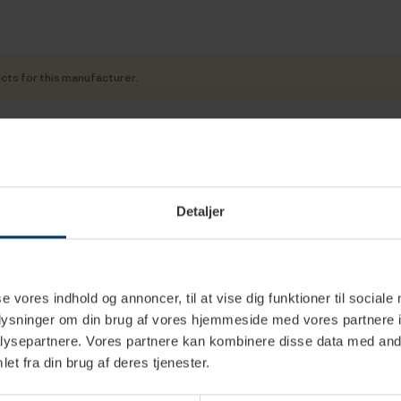
cts for this manufacturer.
Detaljer
se vores indhold og annoncer, til at vise dig funktioner til sociale
oplysninger om din brug af vores hjemmeside med vores partnere i
ysepartnere. Vores partnere kan kombinere disse data med andr
ormation
Service
Om 
et fra din brug af deres tjenester.
okunde ansøgning
Serviceskema
Om R