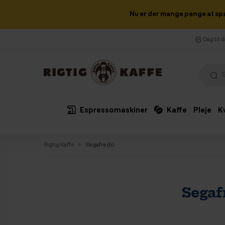
Nu er der mange penge at sp
Dag til 
Espressomaskiner
Kaffe
Pleje
K
Rigtig Kaffe
Segafredo
Segaf