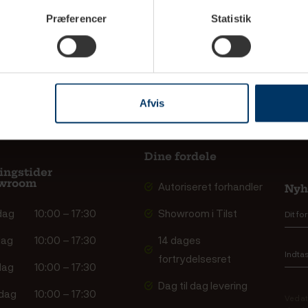
siering hos Rigtig
Fortrydelsesformular
Vore
Præferencer
Statistik
e
Transportskade
Club
din ordre
Brugermanualer
Kont
- og
Vedligeholdelse
Job
ringsbetingelser
Afvis
k Friday
Dine fordele
ingstider
wroom
Autoriseret forhandler
Nyh
dag
10:00 – 17:30
Showroom i Tilst
dag
10:00 – 17:30
14 dages
fortrydelsesret
dag
10:00 – 17:30
Dag til dag levering
dag
10:00 – 17:30
Ved at