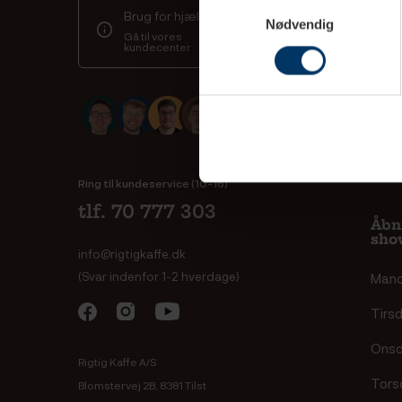
Samtykkevalg
Brug for hjælp?
Finan
Nødvendig
Gå til vores
Kaff
kundecenter
Spor 
Salg
leve
Blac
Ring til kundeservice (10-16)
tlf. 70 777 303
Åbn
sho
info@rigtigkaffe.dk
(Svar indenfor 1-2 hverdage)
Man
Tirs
Ons
Rigtig Kaffe A/S
Tors
Blomstervej 2B, 8381 Tilst