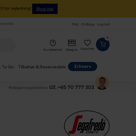
3 for vejledning!
Shop her
 Gentofte
FAQ
Ordbog
Log ind
0
Favoritter
Kundecenter
Besøg os
Erhverv
& To Go
Tilbehør & Reservedele
tlf. +45 70 777 303
Få rådgivning på telefon