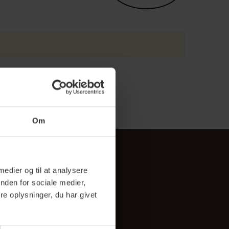
Om
 medier og til at analysere
nden for sociale medier,
e oplysninger, du har givet
os
Viden
igtig Kaffe
FAQ