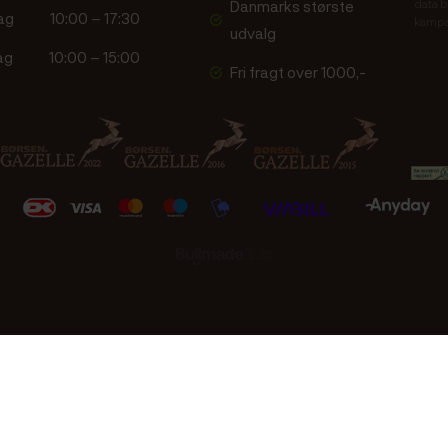
Danmarks største
data b
ag
10:00 – 17:30
kampa
udvalg
ag
10:00 – 15:00
Fri fragt over 1000,-