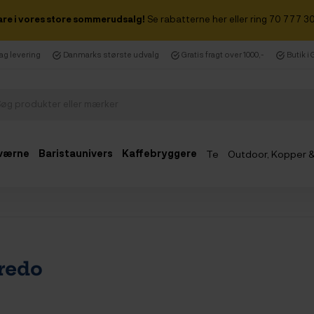
are i vores store sommerudsalg!
Se rabatterne her eller ring 70 777 30
dag levering
Danmarks største udvalg
Gratis fragt over 1000,-
Butik i
værne
Baristaunivers
Kaffebryggere
Te
Outdoor, Kopper 
Udsalg
redo