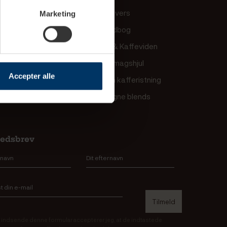
s showroom
Kaffeunivers
Marketing
 Barista
Kaffeordbog
akt os
Guides & Kaffeviden
Kaffe-smagshjul
Accepter alle
Kend din kafferistning
Vores egne blends
edsbrev
 indsende denne formular accepterer jeg, at de indtastede