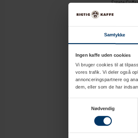
Estate Coffee
Espresso ØKO
kaffebønner 
79,95 D
Samtykke
Ingen kaffe uden cookies
Vi bruger cookies til at tilpas
vores trafik. Vi deler også 
annonceringspartnere og anal
dem, eller som de har indsaml
Samtykkevalg
Nødvendig
1-
Estate Coffe