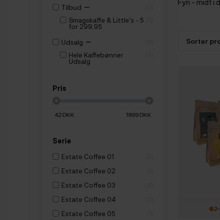
Fyn - midt i 
−
Tilbud
0
Smagskaffe & Little's - 5
5
for 299,95
−
Udsalg
0
Hele Kaffebønner
3
Udsalg
Pris
42
DKK
1899
DKK
Serie
Estate Coffee 01
3
Estate Coffee 02
1
Estate Coffee 03
4
Estate Coffee 04
3
2-
Estate Coffee 05
1