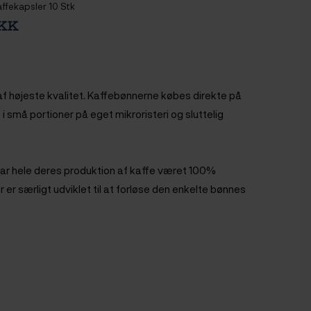
ffekapsler 10 Stk
DKK
f højeste kvalitet. Kaffebønnerne købes direkte på
i små portioner på eget mikroristeri og sluttelig
har hele deres produktion af kaffe været 100%
r er særligt udviklet til at forløse den enkelte bønnes