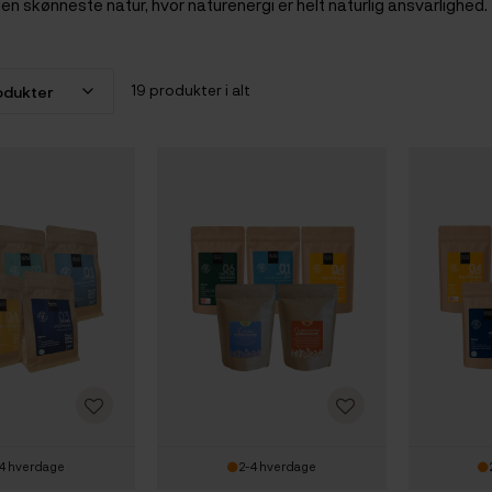
den skønneste natur, hvor naturenergi er helt naturlig ansvarlighed.
19 produkter i alt
4 hverdage
2-4 hverdage