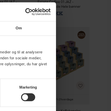
ee 01 JAZ -
Estate Coffee 01 JAZ -
de Hele bønner 1 kg
ØKO/Fairtrade Hele bønner
200g
 DKK
79,95 DKK
Om
 medier og til at analysere
nden for sociale medier,
e oplysninger, du har givet
Marketing
1-2 hverdage
1-2 hverdage
ee Kaffekapsler 8x10
Estate Coffee Kaffekapsler