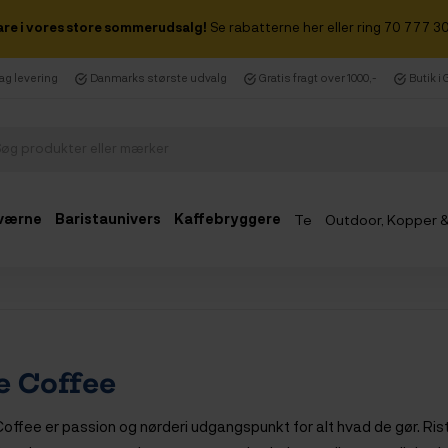
are i vores store sommerudsalg!
Se rabatterne her eller ring 70 777 30
dag levering
Danmarks største udvalg
Gratis fragt over 1000,-
Butik i
værne
Baristaunivers
Kaffebryggere
Te
Outdoor, Kopper 
Udsalg
e Coffee
offee er passion og nørderi udgangspunkt for alt hvad de gør. Riste