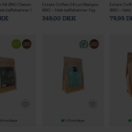
e 08 ØKO Classic
Estate Coffee 04 Los Mangos
Estate Cof
ele kaffebønner 1
ØKO – Hele kaffebønner 1 kg
ØKO – Hele 
DKK
349,00 DKK
79,95 
4 hverdage
1-2 hverdage