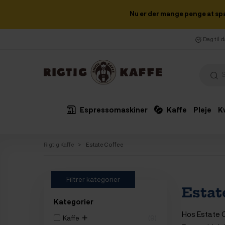
Nu er der mange penge at sp
Dag til 
Espressomaskiner
Kaffe
Pleje
K
Rigtig Kaffe
Estate Coffee
Filtrer kategorier
Estat
Kategorier
Hos Estate C
+
Kaffe
9