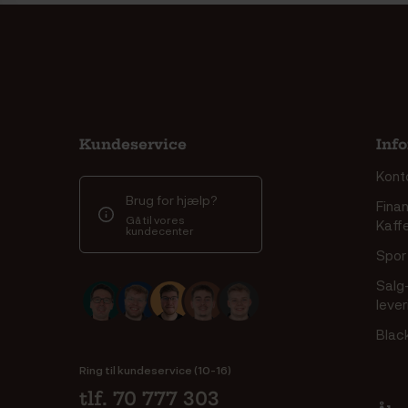
Kundeservice
Inf
Kont
Brug for hjælp?
Finan
Gå til vores
Kaff
kundecenter
Spor 
Salg
leve
Blac
Ring til kundeservice (10-16)
tlf. 70 777 303