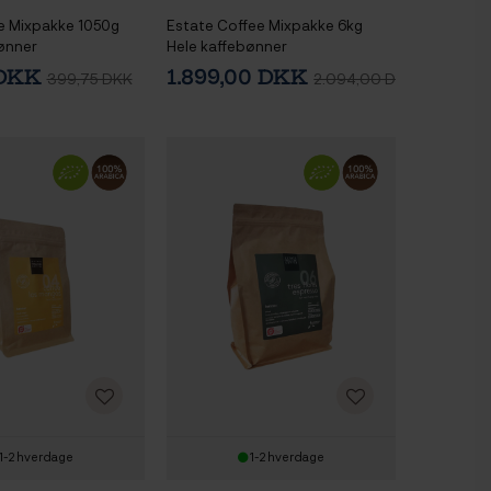
 Mixpakke 1050g
Estate Coffee Mixpakke 6kg
ønner
Hele kaffebønner
 DKK
1.899,00 DKK
399,75 DKK
2.094,00 DKK
1-2 hverdage
1-2 hverdage