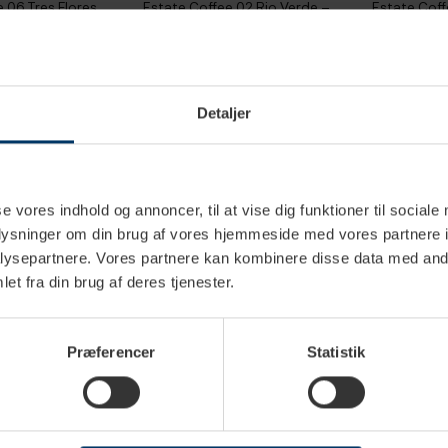
 06 Tres Flores
Estate Coffee 02 Rio Verde –
Estate Coff
 – Hele
Hele kaffebønner 200 g
ØKO/Fairtra
200 g
KK
79,95 DKK
349,00
Detaljer
se vores indhold og annoncer, til at vise dig funktioner til sociale
oplysninger om din brug af vores hjemmeside med vores partnere i
ysepartnere. Vores partnere kan kombinere disse data med andr
et fra din brug af deres tjenester.
Præferencer
Statistik
2 hverdage
2-4 hverdage
e 03 Sweet
Estate Coffee 03 Sweet
Estate Coff