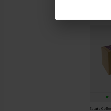
Espresso Hel
349,00 
1-
Estate Coffee