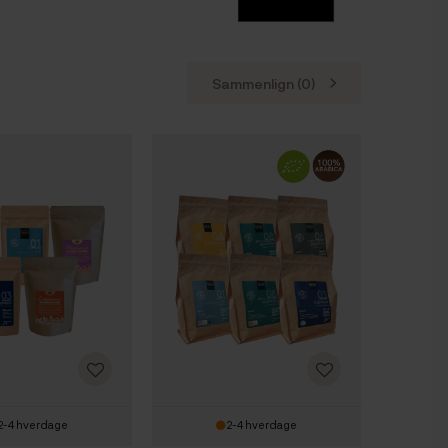
Sammenlign (
0
)
2-4 hverdage
2-4 hverdage