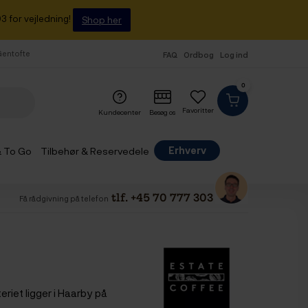
3 for vejledning!
Shop her
 Gentofte
FAQ
Ordbog
Log ind
0
Favoritter
Kundecenter
Besøg os
Erhverv
& To Go
Tilbehør & Reservedele
tlf. +45 70 777 303
Få rådgivning på telefon
riet ligger i Haarby på