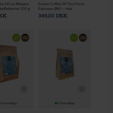
fee 04 Los Mangos
Estate Coffee 06 Tres Flores
kaffebønner 200 g
Espresso ØKO – Hele
kaffebønner 1 kg
DKK
349,00 DKK
1-2 hverdage
1-2 hverdage