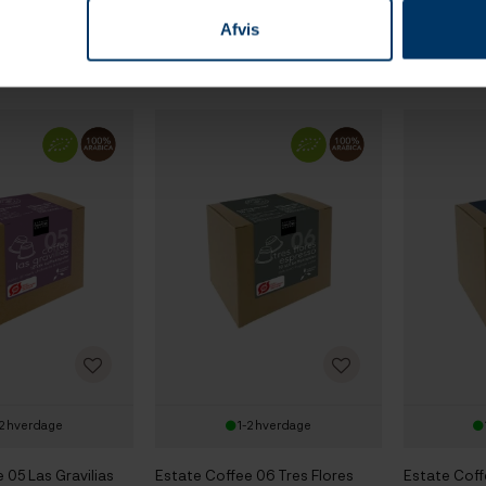
e kaffebønner 1 kg
Espresso Hele kaffebønner
Stk
Afvis
200g
DKK
79,95 DKK
299,95
2 hverdage
1-2 hverdage
 05 Las Gravilias
Estate Coffee 06 Tres Flores
Estate Coff