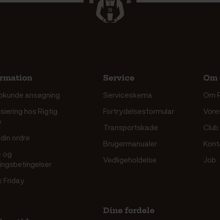
ormation
Service
Om 
okunde ansøgning
Serviceskema
Om R
siering hos Rigtig
Fortrydelsesformular
Vore
e
Transportskade
Club
din ordre
Brugermanualer
Kont
- og
Vedligeholdelse
Job
ringsbetingelser
k Friday
Dine fordele