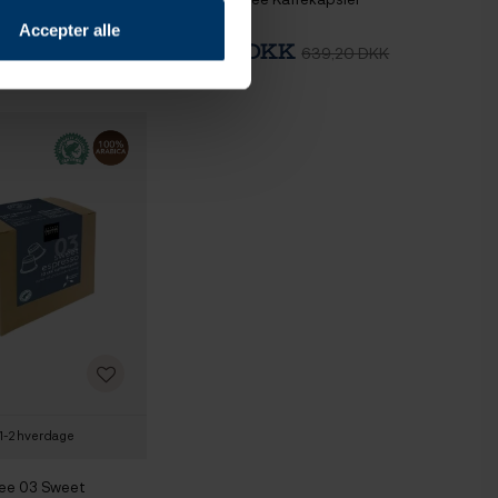
16x10 Stk
Accepter alle
 DKK
549,95 DKK
319,60 DKK
639,20 DKK
1-2 hverdage
ee 03 Sweet