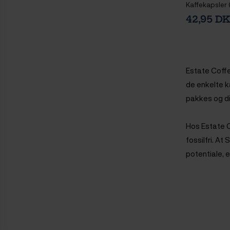
Kaffekapsler 
42,95 D
Estate Coffe
de enkelte k
pakkes og di
Hos Estate C
fossilfri. At
potentiale, 