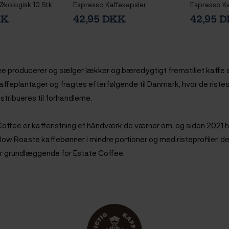
Økologisk 10 Stk
Espresso Kaffekapsler
Espresso Ka
Økologisk 10 Stk
KK
42,95 DKK
42,95 
e producerer og sælger lækker og bæredygtigt fremstillet kaffe a
affeplantager og fragtes efterfølgende til Danmark, hvor de ristes 
stribueres til forhandlerne.
offee er kafferistning et håndværk de værner om, og siden 2021 
 Slow Roaste kaffebønner i mindre portioner og med risteprofiler, de
er grundlæggende for Estate Coffee.