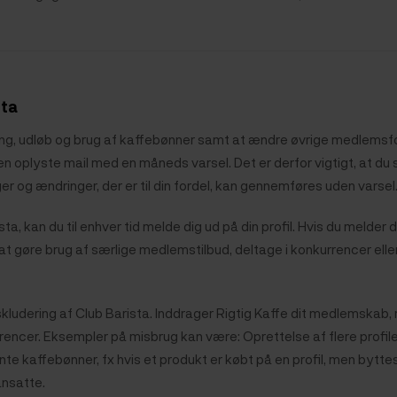
sta
jening, udløb og brug af kaffebønner samt at ændre øvrige medlems
n oplyste mail med en måneds varsel. Det er derfor vigtigt, at du 
er og ændringer, der er til din fordel, kan gennemføres uden varsel
 kan du til enhver tid melde dig ud på din profil. Hvis du melder d
 at gøre brug af særlige medlemstilbud, deltage i konkurrencer elle
ering af Club Barista. Inddrager Rigtig Kaffe dit medlemskab, m
urrencer. Eksempler på misbrug kan være: Oprettelse af flere profi
kaffebønner, fx hvis et produkt er købt på en profil, men byttes på
ansatte.