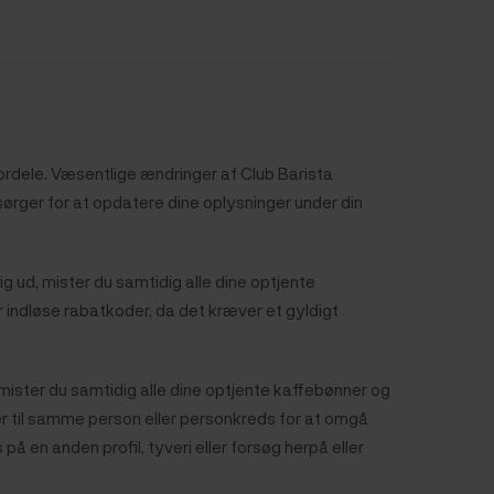
fordele. Væsentlige ændringer af Club Barista
sørger for at opdatere dine oplysninger under din
.
ig ud, mister du samtidig alle dine optjente
r indløse rabatkoder, da det kræver et gyldigt
ister du samtidig alle dine optjente kaffebønner og
ler til samme person eller personkreds for at omgå
 en anden profil, tyveri eller forsøg herpå eller