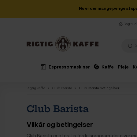
Nu er der mange penge at sp
Dag til 
Espressomaskiner
Kaffe
Pleje
K
Rigtig Kaffe
Club Barista
Club Barista betingelser
Club Barista
Vilkår og betingelser
Club Barista er et gratis fordelsprogram, der giver 