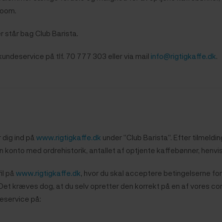
room.
er står bag Club Barista.
undeservice på tlf. 70 777 303 eller via mail
info@rigtigkaffe.dk
.
r dig ind på
www.rigtigkaffe.dk
under ”Club Barista”. Efter tilmeldin
 din konto med ordrehistorik, antallet af optjente kaffebønner, henv
il på
www.rigtigkaffe.dk
, hvor du skal acceptere betingelserne fo
 Det kræves dog, at du selv opretter den korrekt på en af vores co
ndeservice på: