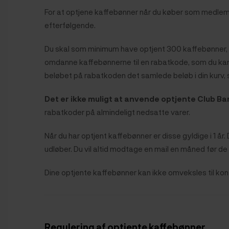
For at optjene kaffebønner når du køber som medlem, s
efterfølgende.
Du skal som minimum have optjent 300 kaffebønner, f
omdanne kaffebønnerne til en rabatkode, som du kan i
beløbet på rabatkoden det samlede beløb i din kurv, s
Det er ikke muligt at anvende optjente Club Ba
rabatkoder på almindeligt nedsatte varer.
Når du har optjent kaffebønner er disse gyldige i 1 å
udløber. Du vil altid modtage en mail en måned før de
Dine optjente kaffebønner kan ikke omveksles til kon
Regulering af optjente kaffebønner