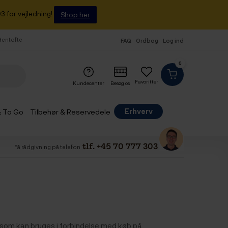
3 for vejledning!
Shop her
 Gentofte
FAQ
Ordbog
Log ind
0
Favoritter
Kundecenter
Besøg os
Erhverv
& To Go
Tilbehør & Reservedele
tlf. +45 70 777 303
Få rådgivning på telefon
, som kan bruges i forbindelse med køb på