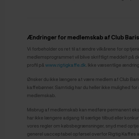
Ændringer for medlemskab af Club Bari
Vi forbeholder os ret til at ændre vilkårene for opt
medlemsprogrammet vil blive skriftligt meddelt på de
profil på
www.rigtigkaffe.dk
. Ikke væsentlige ændring
Ønsker du ikke længere at være medlem af Club Barista,
kaffebønner. Samtidig har du heller ikke mulighed for
medlemskab.
Misbrug af medlemskab kan medføre permanent eksklud
har ikke længere adgang til særlige tilbud eller konk
vores regler om købsbegrænsninger, snyd med optjente 
generel uacceptabel opførsel overfor Rigtig Kaffes 