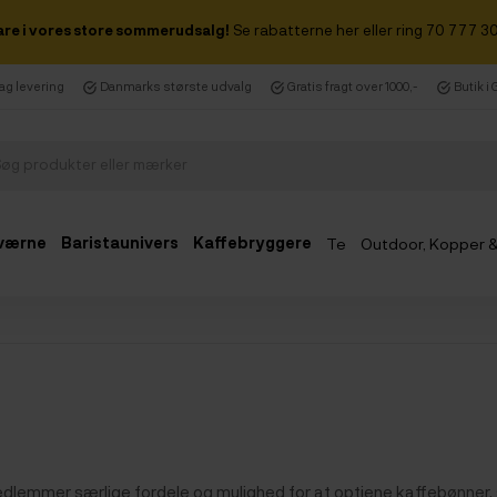
are i vores store sommerudsalg!
Se rabatterne her eller ring 70 777 30
dag levering
Danmarks største udvalg
Gratis fragt over 1000,-
Butik i
værne
Baristaunivers
Kaffebryggere
Te
Outdoor, Kopper 
Udsalg
medlemmer særlige fordele og mulighed for at optjene kaffebønner