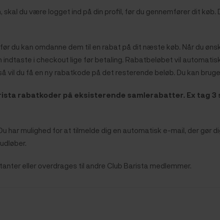
kal du være logget ind på din profil, før du gennemfører dit køb. 
ør du kan omdanne dem til en rabat på dit næste køb. Når du ønsk
ndtaste i checkout lige før betaling. Rabatbeløbet vil automatisk
å vil du få en ny rabatkode på det resterende beløb. Du kan bruge
rista rabatkoder på eksisterende samlerabatter. Ex tag 3 st
r. Du har mulighed for at tilmelde dig en automatisk e-mail, der g
 udløber.
tanter eller overdrages til andre Club Barista medlemmer.