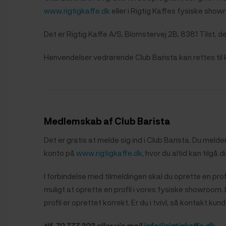
www.rigtigkaffe.dk
eller i Rigtig Kaffes fysiske show
Det er Rigtig Kaffe A/S, Blomstervej 2B, 8381 Tilst, d
Henvendelser vedrørende Club Barista kan rettes til k
Medlemskab af Club Barista
Det er gratis at melde sig ind i Club Barista. Du melde
konto på
www.rigtigkaffe.dk
, hvor du altid kan tilgå
I forbindelse med tilmeldingen skal du oprette en prof
muligt at oprette en profil i vores fysiske showroom.
profil er oprettet korrekt. Er du i tvivl, så kontakt ku
tlf. 70 777 303 eller via mail
info@rigtigkaffe.dk
.