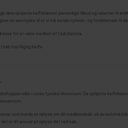
ge dine optjente kaffebønner, personlige tilbud og rabatter til an
ver du samtykke til at vi må sende nyheds- og fordelsmails til d
resse for at være medlem af Club Barista.
af køb hos Rigtig Kaffe.
r
ebshoppen eller i vores fysiske showroom. De optjente kaffebønn
ke showroom.
t ansvar som kunde at oplyse om dit medlemskab, så du automatisk
det er dit ansvar at oplyse det ved køb.