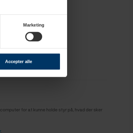
Marketing
Accepter alle
in computer for at kunne holde styr på, hvad der sker
r
.