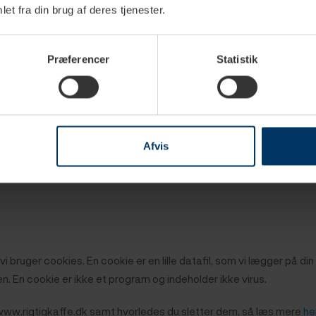
et fra din brug af deres tjenester.
Præferencer
Statistik
Afvis
i bruger cookies. En cookie er en lille datafil, som vi lægger på d
 En cookie er ikke et program og indeholder ikke virus.
www.rigtigkaffe.dk samt hvorledes du sletter dem, så læs mere
he