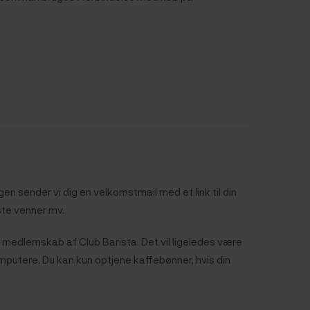
gen sender vi dig en velkomstmail med et link til din
iste venner mv.
r medlemskab af Club Barista. Det vil ligeledes være
mputere. Du kan kun optjene kaffebønner, hvis din