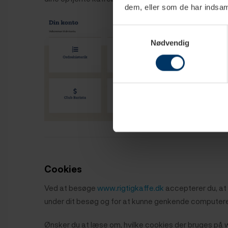
dem, eller som de har indsaml
Samtykkevalg
Nødvendig
Cookies
Ved at besøge
www.rigtigkaffe.dk
accepterer du, at v
under dit besøg og for at kunne genkende computeren.
Ønsker du at læse om, hvilke cookies der bruges på 