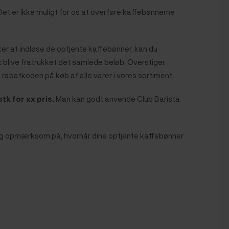
Det er ikke muligt for os at overføre kaffebønnerne
er at indløse de optjente kaffebønner, kan du
 blive fratrukket det samlede beløb. Overstiger
 rabatkoden på køb af alle varer i vores sortiment.
k for xx pris.
Man kan godt anvende Club Barista
ør dig opmærksom på, hvornår dine optjente kaffebønner