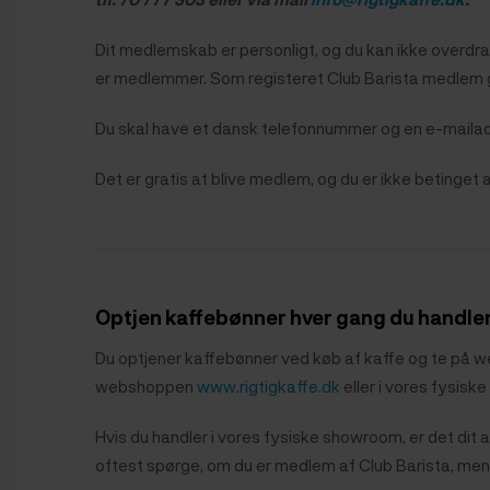
Dit medlemskab er personligt, og du kan ikke overdra
er medlemmer. Som registeret Club Barista medlem gi
Du skal have et dansk telefonnummer og en e-mailad
Det er gratis at blive medlem, og du er ikke betinget 
Optjen kaffebønner hver gang du handle
Du optjener kaffebønner
ved køb af kaffe og te på w
webshoppen
www.rigtigkaffe.dk
eller i vores fysis
Hvis du handler i vores fysiske showroom, er det di
oftest spørge, om du er medlem af Club Barista, men 