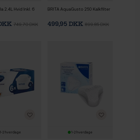
a 2,4L Hvid Inkl. 6
BRITA AquaGusto 250 Kalkfilter
 DKK
499,95 DKK
749,70 DKK
899,85 DKK
1-2 hverdage
1-2 hverdage