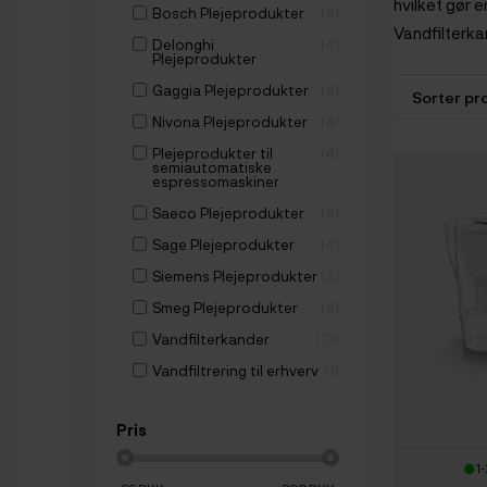
hvilket gør 
Bosch Plejeprodukter
4
Vandfilterka
Delonghi
4
Plejeprodukter
Gaggia Plejeprodukter
4
Nivona Plejeprodukter
4
Plejeprodukter til
4
semiautomatiske
espressomaskiner
Saeco Plejeprodukter
4
Sage Plejeprodukter
4
Siemens Plejeprodukter
4
Smeg Plejeprodukter
4
Vandfilterkander
13
Vandfiltrering til erhverv
1
Pris
1-