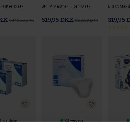
 Filter 15 stk
BRITA Maxtra+ Filter 10 stk
BRITA Maxtra
DKK
519,95 DKK
319,95
1.349,25 DKK
899,50 DKK
2 hverdage
1-2 hverdage