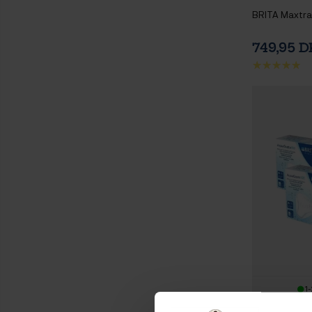
BRITA Maxtra+
749,95 
1-