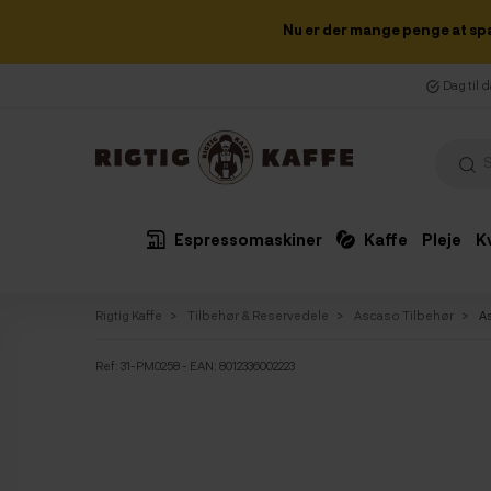
Nu er der mange penge at sp
Dag til 
Espressomaskiner
Kaffe
Pleje
K
Rigtig Kaffe
Tilbehør & Reservedele
Ascaso Tilbehør
A
Ref:
31-PM0258
- EAN: 8012336002223