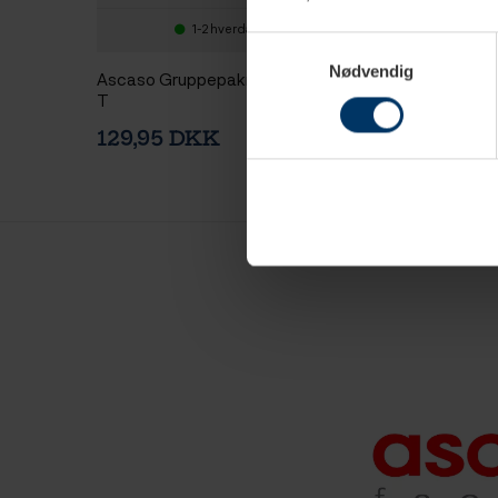
1-2 hverdage
1-2 hv
Samtykkevalg
Nødvendig
Ascaso Gruppepakning - Baby
Ascaso Jet group 
T
129,95 DKK
149,95 DKK