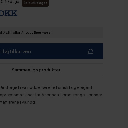
6-10 dage
Se butikslager
 DKK
 ViaBill eller Anyday
(læs mere)
ilføj til kurven
Sammenlign produktet
ndtaget i valnøddetræ er et smukt og elegant
 espressomaskiner fra Ascasos Home-range - passer
afiltrene i valnød.