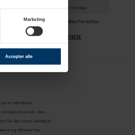
4 hverdage
6-10 dage
Marketing
it til Duo PID
Ascaso Bundløs Portafilter -
Sort
 DKK
1.199,00 DKK
Accepter alle
 er et håndlavet
 utroligt smuk ud - den
ger! Se det store udvalg af
rne og tilbehør her.