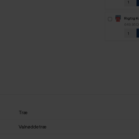
Rigtig 
2,5kg H
649,95 
Træ
Valnøddetræ