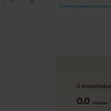
Se flere produkter fra Ascaso
0 Anmeldels
0.0
stjerner