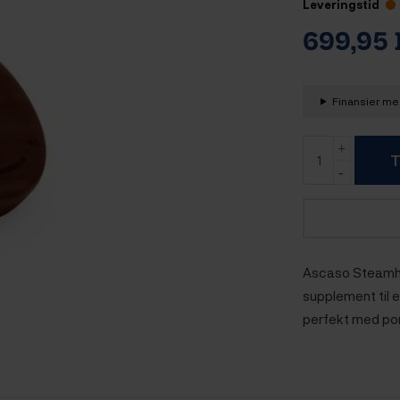
Leveringstid
699,95
Finansier med
T
Ascaso Steamhå
supplement til
perfekt med port