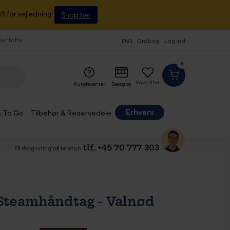
3 for vejledning!
Shop her
 Gentofte
FAQ
Ordbog
Log ind
0
Favoritter
Kundecenter
Besøg os
Erhverv
& To Go
Tilbehør & Reservedele
tlf. +45 70 777 303
Få rådgivning på telefon
Steamhåndtag - Valnød