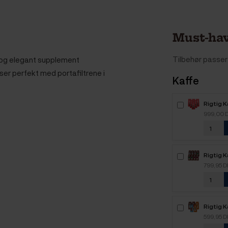
Must-hav
Tilbehør passer 
og elegant supplement
er perfekt med portafiltrene i
Kaffe
Rigtig 
Intenso
999,00 
kaffebø
Rigtig K
Mixpakk
799,95 
Rigtig 
2,1kg H
599,95 