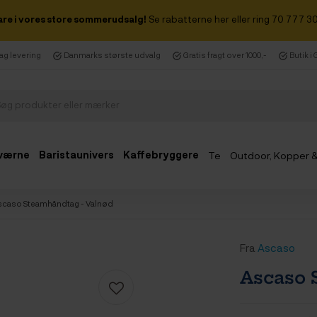
are i vores store sommerudsalg!
Se rabatterne her eller ring 70 777 30
dag levering
Danmarks største udvalg
Gratis fragt over 1000,-
Butik i
værne
Baristaunivers
Kaffebryggere
Te
Outdoor, Kopper 
Udsalg
scaso Steamhåndtag - Valnød
Fra
Ascaso
Ascaso 