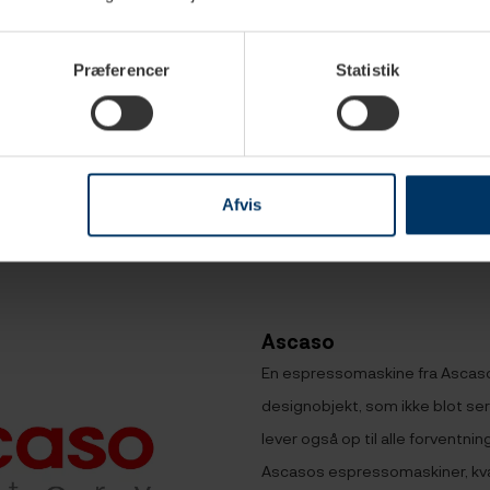
erdage
2-4 hverdage
2-
Præferencer
Statistik
til Baby T
Ascaso Drainkit til Baby T
Ascaso Steamk
1.999,00 DKK
1.499,00
Afvis
Ascaso
En espressomaskine fra Ascaso
designobjekt, som ikke blot ser
lever også op til alle forventnin
Ascasos espressomaskiner, kvæ