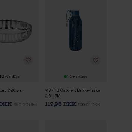
1-2 hverdage
1-2 hverdage
/Kurv Ø20 cm
RIG-TIG Catch-It Drikkeflaske
0,6 L Blå
 DKK
119,95 DKK
650,00 DKK
169,95 DKK