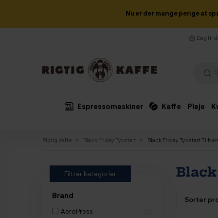
Nu er der mange penge at sp
Dag til 
Espressomaskiner
Kaffe
Pleje
K
Rigtig Kaffe
Black Friday Tyvstart
Black Friday Tyvstart Tilbe
Black
Filtrer kategorier
Brand
AeroPress
2