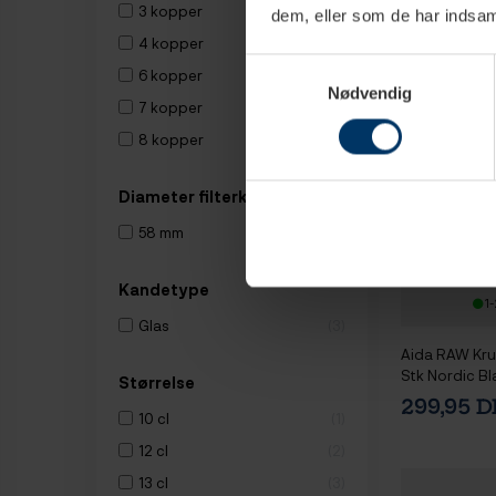
3 kopper
10
dem, eller som de har indsaml
4 kopper
7
Samtykkevalg
6 kopper
7
Nødvendig
7 kopper
1
8 kopper
1
Diameter filterkurv
58 mm
2
Kandetype
1-
Glas
3
Aida RAW Krus
Stk Nordic Bl
Størrelse
299,95 
10 cl
1
12 cl
2
13 cl
3