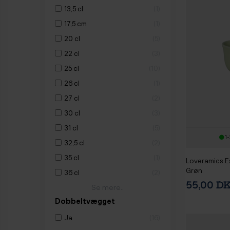
13,5 cl
1
17,5 cm
1
20 cl
5
22 cl
3
25 cl
10
26 cl
1
27 cl
2
30 cl
3
31 cl
5
1-
32,5 cl
2
35 cl
1
Loveramics E
Grøn
36 cl
2
55,00 D
Se mere..
Dobbeltvægget
Ja
16