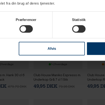
et fra din brug af deres tjenester.
Præferencer
Statistik
Afvis
2 hverdage
1-2 hverdage
 m. Hank 30 cl 6
Club House Maniko Espresso m.
Club House
ack
Underkop Grå 7 cl 1 Stk
Underkop Ro
DKK
49,95 DKK
49,95 
479,70 DKK
79,95 DKK