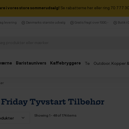
are i vores store sommerudsalg!
Se rabatterne her eller ring 70 777 30
dag levering
Danmarks største udvalg
Gratis fragt over 1000,-
Butik i
værne
Baristaunivers
Kaffebryggere
Te
Outdoor, Kopper 
Udsalg
hør
 Friday Tyvstart Tilbehør
Showing 1 - 48 of 174 items