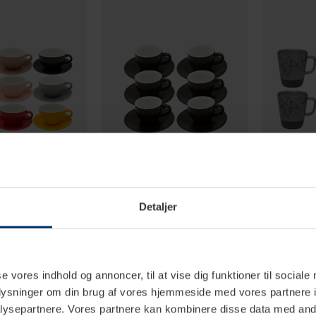
2 hverdage
1-2 hverdage
Detaljer
ulipano Latte m.
Club House Tulipano Espresso
Aida RAW Kr
cl 9 Stk
m. Underkop Mat Brun 7 cl 6 Stk
Stk Nordic 
DKK
314,78 DKK
299,95
1.169,55 DKK
419,70 DKK
se vores indhold og annoncer, til at vise dig funktioner til sociale
oplysninger om din brug af vores hjemmeside med vores partnere i
ysepartnere. Vores partnere kan kombinere disse data med andr