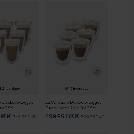
1-2 hverdage
1-2 hverdage
re Dobbeltvægget
La Cafetière Dobbeltvægget
3 x 2 Stk
Cappuccino 20 cl 3 x 2 Stk
 DKK
499,95 DKK
749,85 DKK
599,85 DKK