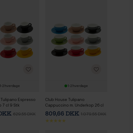
1-2 hverdage
1-2 hverdage
 Tulipano Espresso
Club House Tulipano
 7 cl 9 Stk
Cappuccino m. Underkop 26 cl
9 Stk
 DKK
809,66 DKK
629,55 DKK
1.079,55 DKK