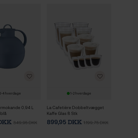
2-4 hverdage
1-2 hverdage
Termokande 0,94 L
La Cafetière Dobbeltvægget
oblå
Kaffe Glas 8 Stk
 DKK
899,95 DKK
349,95 DKK
1.199,75 DKK