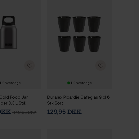
1-2 hverdage
1-2 hverdage
Cold Food Jar
Duralex Picardie Caféglas 9 cl 6
er 0,3 L Stål
Stk Sort
 DKK
129,95 DKK
449,95 DKK