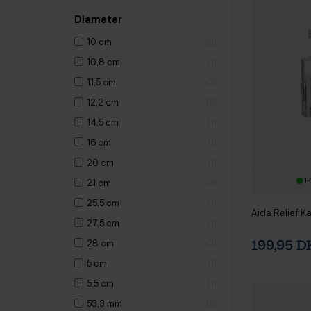
Diameter
10 cm
2
10,8 cm
1
11,5 cm
2
12,2 cm
5
14,5 cm
1
16 cm
1
20 cm
1
1-
21 cm
2
25,5 cm
1
Aida Relief Ka
27,5 cm
1
28 cm
3
199,95 
5 cm
1
5,5 cm
1
53,3 mm
5