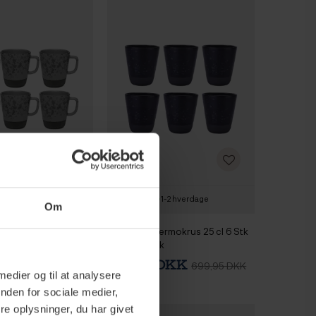
1-2 hverdage
1-2 hverdage
Om
us m. Hank 30 cl 6
Aida RAW Termokrus 25 cl 6 Stk
Grey
Nordic Black
 DKK
299,95 DKK
479,70 DKK
699,95 DKK
 medier og til at analysere
nden for sociale medier,
e oplysninger, du har givet