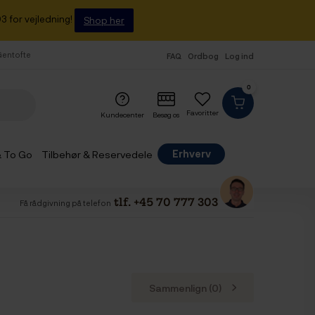
3 for vejledning!
Shop her
 Gentofte
FAQ
Ordbog
Log ind
0
Favoritter
Kundecenter
Besøg os
Erhverv
& To Go
Tilbehør & Reservedele
tlf. +45 70 777 303
Få rådgivning på telefon
Sammenlign (
0
)