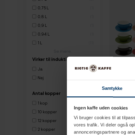
0,75 L
1
0,8 L
1
0,9 L
1
0,94 L
1
1 L
11
Se mere..
Virker til induktion
Ja
12
Nej
9
1-
Samtykke
Antal kopper
Club House T
1 kop
2
Underkop 30 
Ingen kaffe uden cookies
10 kopper
3
877,16 
Vi bruger cookies til at tilpas
12 kopper
1
vores trafik. Vi deler også 
2 kopper
1
annonceringspartnere og anal