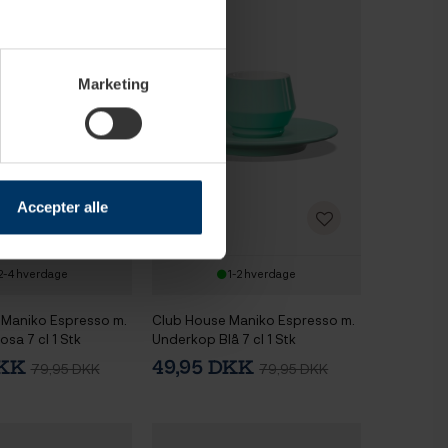
Marketing
Accepter alle
2-4 hverdage
1-2 hverdage
 Maniko Espresso m.
Club House Maniko Espresso m.
sa 7 cl 1 Stk
Underkop Blå 7 cl 1 Stk
DKK
49,95 DKK
79,95 DKK
79,95 DKK