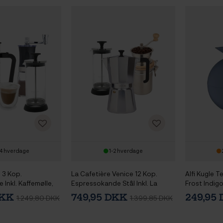
4 hverdage
1-2 hverdage
t 3 Kop.
La Cafetière Venice 12 Kop.
Alfi Kugle 
Inkl. Kaffemølle,
Espressokande Stål Inkl. La
Frost Indig
r & Glas
Cafetière Manuel Kaffemølle Stål
DKK
749,95 DKK
249,95
1.249,80 DKK
1.399,85 DKK
& La Cafetière Mælkeskummer
Glas/Sort