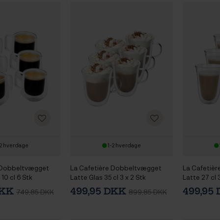
2 hverdage
1-2 hverdage
 Dobbeltvægget
La Cafetière Dobbeltvægget
La Cafetiè
10 cl 6 Stk
Latte Glas 35 cl 3 x 2 Stk
Latte 27 cl 
DKK
499,95 DKK
499,95
749,85 DKK
899,85 DKK