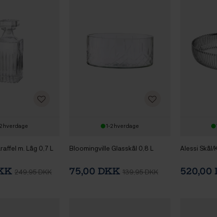
2 hverdage
1-2 hverdage
raffel m. Låg 0,7 L
Bloomingville Glasskål 0,8 L
Alessi Skål
DKK
75,00 DKK
520,00
249,95 DKK
139,95 DKK