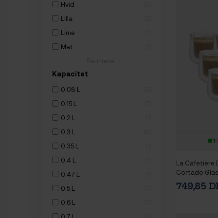
Hvid
9
Lilla
2
Lime
1
Mat
1
Se mere..
Kapacitet
0,08 L
2
0,15 L
7
0,2 L
1
0,3 L
8
1-
0,35 L
1
0,4 L
1
La Cafetière
Cortado Glas 
0,47 L
1
749,85 
0,5 L
7
0,6 L
7
0,7 L
2