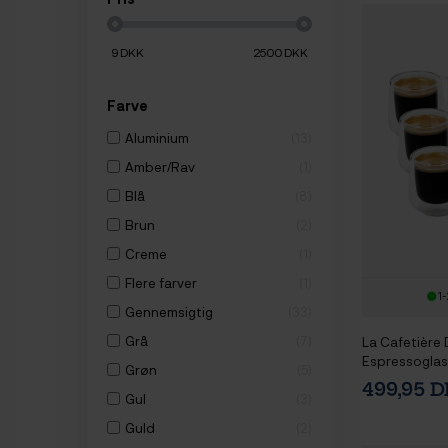
9
DKK
2500
DKK
Farve
Aluminium
13
Amber/Rav
1
Blå
8
Brun
2
Creme
1
Flere farver
1
1-
Gennemsigtig
33
Grå
7
La Cafetière
Espressoglas 
Grøn
5
499,95 
Gul
3
Guld
2