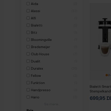
Aida
5
Alessi
37
Alfi
1
Bialetti
5
Bitz
1
Bloomingville
1
Bredemeijer
1
Club House
7
Dualit
1
Duralex
26
2-
Fellow
2
Funktion
1
Bialetti Smar
Handpresso
1
Stempelkande 
Mælkeskumme
Hario
7
699,95 
Se mere..
Pris