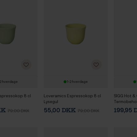
2 hverdage
1-2 hverdage
spressokop 8 cl
Loveramics Espressokop 8 cl
SIGG Hot & 
Lysegul
Termobehold
KK
55,00 DKK
199,95
79,00 DKK
79,00 DKK