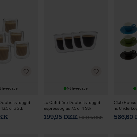
2 hverdage
1-2 hverdage
 Dobbeltvægget
La Cafetière Dobbeltvægget
Club House
13,5 cl 6 Stk
Espressoglas 7,5 cl 4 Stk
m. Underkop
DKK
199,95 DKK
566,60
299,95 DKK