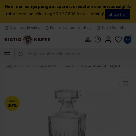
Nu er der mange penge at spare i vores store sommerudsalg!
Se
rabatterne her eller ring 70 777 303 for vejledning!
Shop her
Dag til dag levering
Danmarks største udvalg
Butik i Gentofte
0
Rigtig Kaffe
Outdoor, Kopper & To Go
Karafler
Aida Relief Karaffel m. Låg 0,7 L
Spar
20%