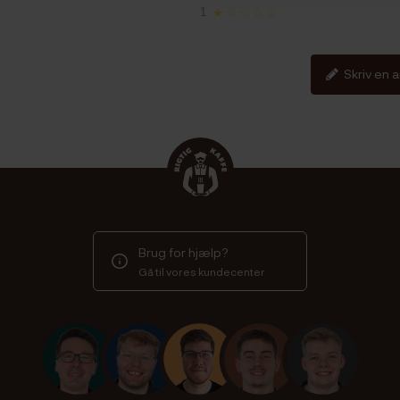
1
★☆☆☆☆
Skriv en 
Brug for hjælp?
Gå til vores kundecenter