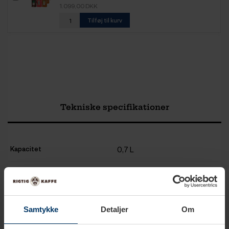
1.099,00 DKK
Tilføj til kurv
Tekniske specifikationer
Kapacitet
0,7 L
Farve
Gennemsigtig
Materiale
Glas
Samtykke
Detaljer
Om