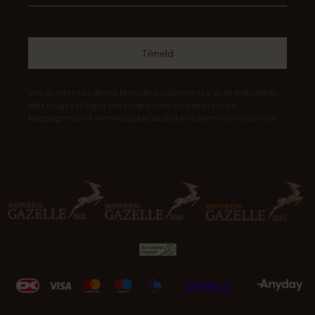
Ved at indsende denne formular accepterer jeg, at de indtastede
data bruges af Rigtig Kaffe til at sende nyhedsbreve og
kampagnetilbud. Afmelding kan altid ske nederst i nyhedsbrevet.