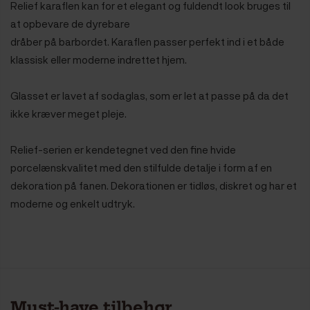
Relief karaflen kan for et elegant og fuldendt look bruges til
at opbevare de dyrebare
dråber på barbordet. Karaflen passer perfekt ind i et både
klassisk eller moderne indrettet hjem.
Glasset er lavet af sodaglas, som er let at passe på da det
ikke kræver meget pleje.
Relief-serien er kendetegnet ved den fine hvide
porcelænskvalitet med den stilfulde detalje i form af en
dekoration på fanen. Dekorationen er tidløs, diskret og har et
moderne og enkelt udtryk.
Must-have tilbehør