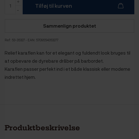
Tilføj til kurven
Sammenlign produktet
Ref:
53-35327
- EAN: 5709554353277
Relief karaflen kan for et elegant og fuldendt look bruges til
at opbevare de dyrebare dråber på barbordet.
Karaflen passer perfekt ind i et både klassisk eller moderne
indrettet hjem.
Produktbeskrivelse