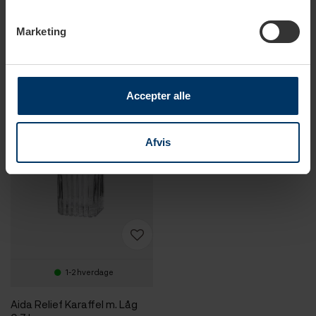
DAY Useful Everyday
BarCraft Karaffelsæt 0,9 L
Dispenser m. Tappehane 4 L
Klar Inkl. 4 Glas
Marketing
99,95 DKK
199,95 DKK
199,95 DKK
499,95 DKK
Accepter alle
Afvis
1-2 hverdage
Aida Relief Karaffel m. Låg