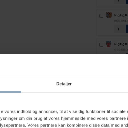
Rigtig 
2,1kg H
599,95 
Rigtig 
2,5kg H
649,95 
Detaljer
se vores indhold og annoncer, til at vise dig funktioner til sociale
oplysninger om din brug af vores hjemmeside med vores partnere i
ysepartnere. Vores partnere kan kombinere disse data med andr