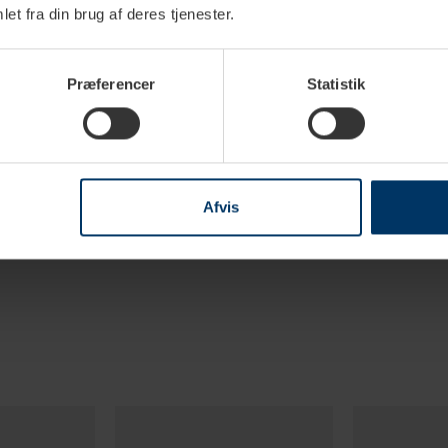
6,5 cl
et fra din brug af deres tjenester.
Grøn
Præferencer
Statistik
Keramik
5 cm
8 cm
Afvis