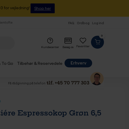
3 for vejledning!
Shop her
 Gentofte
FAQ
Ordbog
Log ind
0
Favoritter
Kundecenter
Besøg os
Erhverv
& To Go
Tilbehør & Reservedele
tlf. +45 70 777 303
Få rådgivning på telefon
e
tiére Espressokop Grøn 6,5