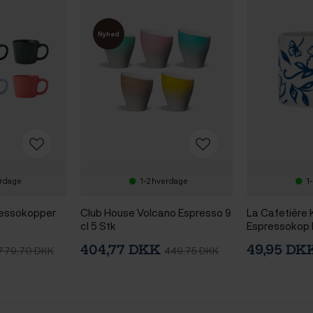
Nyhed
erdage
1-2 hverdage
1
ressokopper
Club House Volcano Espresso 9
La Cafetiére
cl 5 Stk
Espressokop H
cl 1 Stk
404,77 DKK
49,95 D
779,70 DKK
449,75 DKK