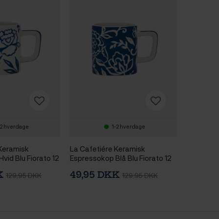
-2 hverdage
1-2 hverdage
 Keramisk
La Cafetiére Keramisk
vid Blu Fiorato 12
Espressokop Blå Blu Fiorato 12
cl 1 Stk
KK
49,95 DKK
129,95 DKK
129,95 DKK