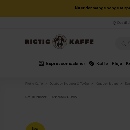
Nu er der mange penge at sp
Dag til 
Espressomaskiner
Kaffe
Pleje
K
Rigtig Kaffe
Outdoor, Kopper & To Go
Kopper & glas
Es
Ref:
15-2116668
- EAN: 5057982116668
Spar