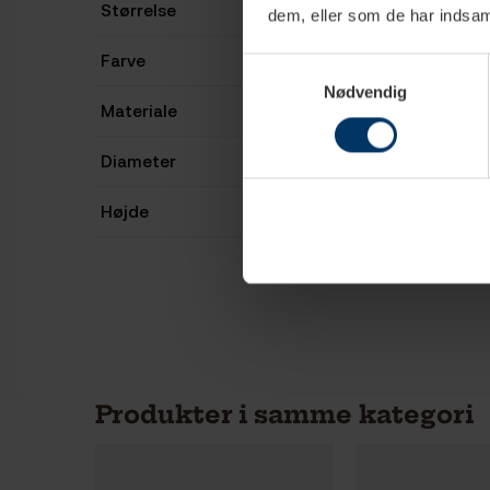
Størrelse
dem, eller som de har indsaml
Farve
Samtykkevalg
Nødvendig
Materiale
Diameter
Højde
Produkter i samme kategori