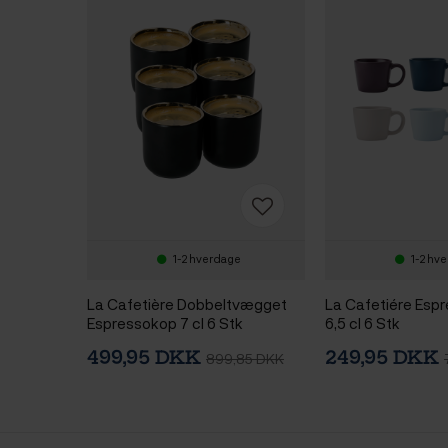
1-2 hverdage
1-2 hv
La Cafetière Dobbeltvægget
La Cafetiére Esp
Espressokop 7 cl 6 Stk
6,5 cl 6 Stk
Sort/Guld
499,95 DKK
249,95 DKK
899,85 DKK