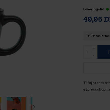
Leveringstid
49,95 
Finansier med
T
Tilføj et frisk s
espressokop fr