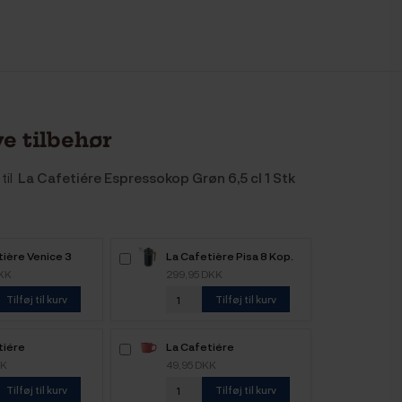
e tilbehør
til
La Cafetiére Espressokop Grøn 6,5 cl 1 Stk
tière Venice 3
La Cafetière Pisa 8 Kop.
pressokande Stål
Stempelkande Grøn
DKK
299,95 DKK
Tilføj til kurv
Tilføj til kurv
tiére
La Cafetiére
kop Lilla 6,5 cl 1
Espressokop Rød 6,5 cl 1
KK
49,95 DKK
Stk
Tilføj til kurv
Tilføj til kurv