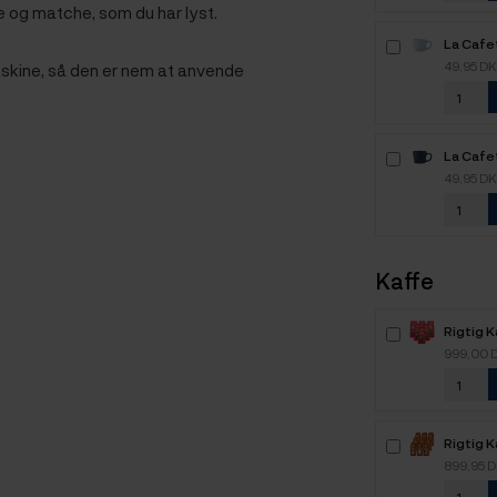
e og matche, som du har lyst.
La Cafe
Espres
49,95 D
kine, så den er nem at anvende
6,5 cl 1 
La Cafe
Espress
49,95 D
Stk
Kaffe
Rigtig 
Intenso
999,00 
kaffebø
Rigtig 
Kaffe -
899,95 