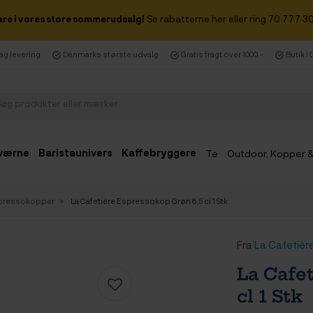
are i vores store sommerudsalg!
Se rabatterne her eller ring 70 777 30
dag levering
Danmarks største udvalg
Gratis fragt over 1000,-
Butik i
værne
Baristaunivers
Kaffebryggere
Te
Outdoor, Kopper 
Udsalg
pressokopper
La Cafetiére Espressokop Grøn 6,5 cl 1 Stk
Fra
La Cafetièr
La Cafe
cl 1 Stk