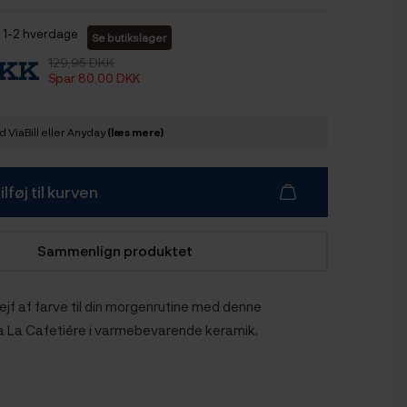
1-2 hverdage
Se butikslager
129,95 DKK
DKK
Spar 80,00 DKK
 ViaBill eller Anyday
(læs mere)
ilføj til kurven
Sammenlign produktet
trejf af farve til din morgenrutine med denne
a La Cafetiére i varmebevarende keramik.