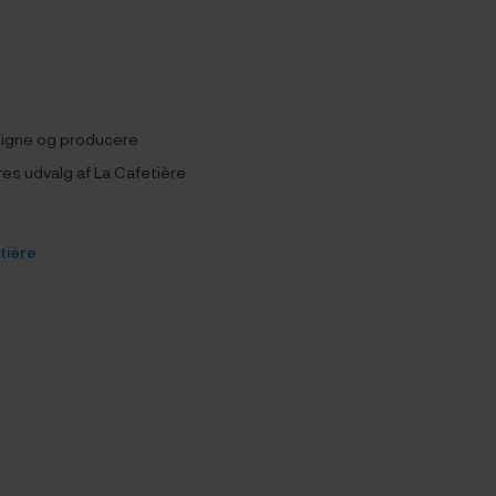
esigne og producere
ores udvalg af La Cafetière
tière