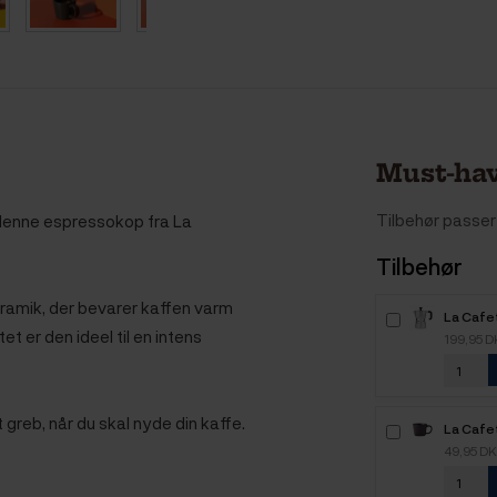
Must-hav
Tilbehør passer 
ed denne espressokop fra La
Tilbehør
ramik, der bevarer kaffen varm
La Cafe
t er den ideel til en intens
Kop. Es
199,95 
greb, når du skal nyde din kaffe.
La Cafe
Espresso
49,95 D
Stk