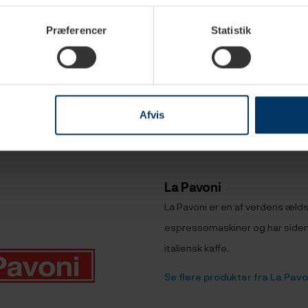
filter Double
La Marzocco Bundløs
La Marzocco 
Præferencer
Statistik
Portafilter Ahorn
Portafilter Va
K
1.799,95 DKK
1.799,95 
Afvis
La Pavoni
La Pavoni er en af ​​verdens æl
espressomaskiner og har sid
italiensk kaffe.
Se flere produkter fra La Pavo