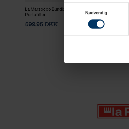
Samtykkevalg
La Marzocco Bundløs
La Marzocco Porta
Nødvendig
Portafilter
Spout Ahorn
599,95 DKK
1.799,00 DK