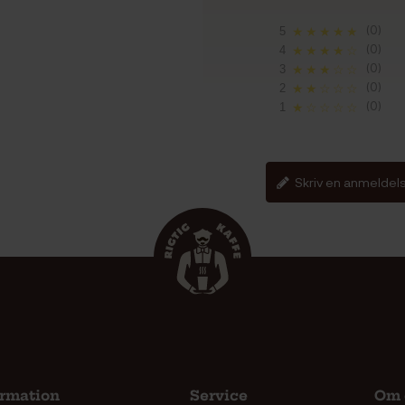
(0)
5
★★★★★
(0)
4
★★★★☆
(0)
3
★★★☆☆
(0)
2
★★☆☆☆
(0)
1
★☆☆☆☆
Skriv en anmeldel
ormation
Service
Om 