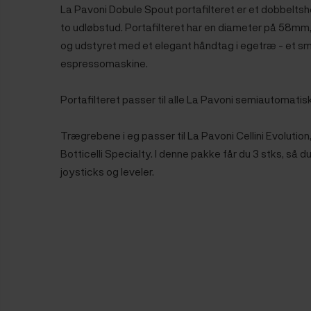
La Pavoni Dobule Spout portafilteret er et dobbeltsh
to udløbstud. Portafilteret har en diameter på 58mm,
og udstyret med et elegant håndtag i egetræ - et sm
espressomaskine.
Portafilteret passer til alle La Pavoni semiautomati
Trægrebene i eg passer til La Pavoni Cellini Evolution
Botticelli Specialty. I denne pakke får du 3 stks, så 
joysticks og leveler.