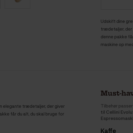
Udskift dine gr
trædetaljer, der
denne pakke får 
maskine op med
Must-hav
Tilbehør passer 
n elegante trædetaljer, der giver
til Cellini Evo
kke får du alt, du skal bruge for
Espressomask
Kaffe