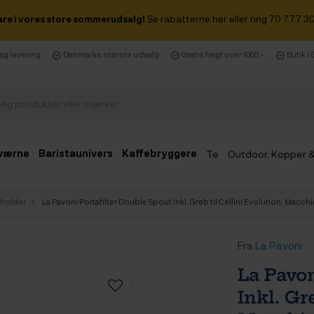
are i vores store sommerudsalg!
Se rabatterne her eller ring 70 777 30
dag levering
Danmarks største udvalg
Gratis fragt over 1000,-
Butik i
værne
Baristaunivers
Kaffebryggere
Te
Outdoor, Kopper 
Udsalg
rholder
La Pavoni Portafilter Double Spout Inkl. Greb til Cellini Evolution, Mac
Fra
La Pavoni
La Pavon
Inkl. Gr