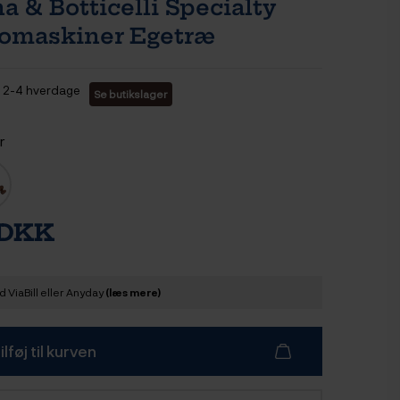
 & Botticelli Specialty
omaskiner Egetræ
2-4 hverdage
Se butikslager
r
 DKK
 ViaBill eller Anyday
(læs mere)
ilføj til kurven