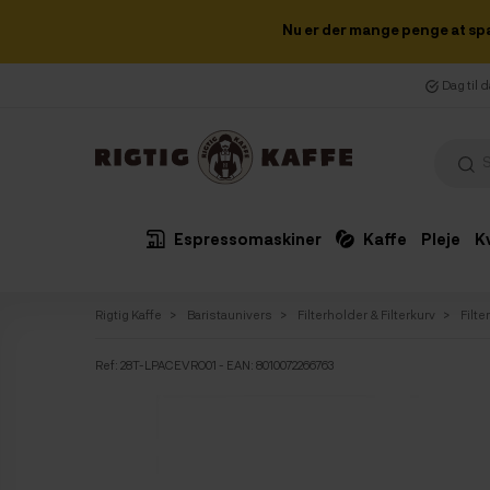
Nu er der mange penge at sp
Dag til 
Espressomaskiner
Kaffe
Pleje
K
Rigtig Kaffe
Baristaunivers
Filterholder & Filterkurv
Filte
Ref:
28T-LPACEVRO01
- EAN: 8010072266763