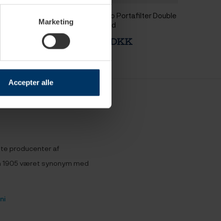
Bundløs
La Marzocco Portafilter Double
Marketing
lnød
Spout Valnød
DKK
1.799,95 DKK
Accepter alle
dste producenter af
en 1905 været synonym med
ni