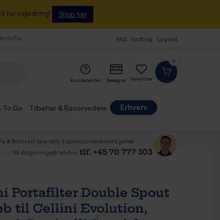
3 for vejledning!
Shop her
 Gentofte
FAQ
Ordbog
Log ind
0
Favoritter
Kundecenter
Besøg os
Erhverv
& To Go
Tilbehør & Reservedele
china & Botticelli Specialty Espressomaskiner Egetræ
tlf. +45 70 777 303
Få rådgivning på telefon
i Portafilter Double Spout
eb til Cellini Evolution,