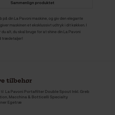
Sammenlign produktet
eb på din La Pavoni maskine, og giv den elegante
 giver maskinen et eksklussivt udtryk i dit køkken. I
du alt, du skal bruge for at shine din La Pavoni
 trædetaljer!
e tilbehør
til
La Pavoni Portafilter Double Spout Inkl. Greb
lution, Macchina & Botticelli Specialty
iner Egetræ