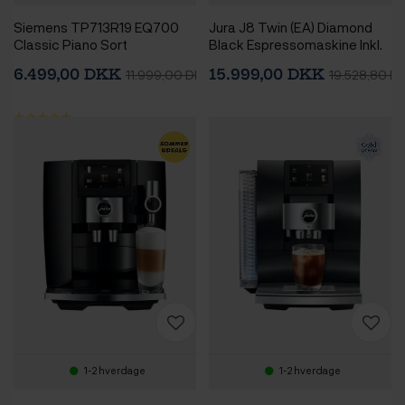
Siemens TP713R19 EQ700
Jura J8 Twin (EA) Diamond
Classic Piano Sort
Black Espressomaskine Inkl.
Espressomaskine
Mælkebeholder, Pleje &
6.499,00 DKK
15.999,00 DKK
11.999,00 DKK
19.528,80 D
Rigtig Kaffe
1-2 hverdage
1-2 hverdage