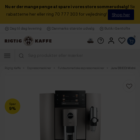
Nu er der mange penge at spare i vores store sommerudsalg!
Se
rabatterne her eller ring 70 777 303 for vejledning!
Shop her
Dag til dag levering
Danmarks største udvalg
Butik i Gentofte
0
Rigtig Kaffe
Espressomaskiner
Fuldautomatiske espressomaskiner
Jura E8 (ED) Midnight
Spar
9%