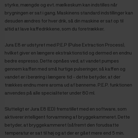
styrke, mængde og evt. mælkeskum kan indstilles når
brygningen er sat i gang. Maskinens standard indstillinger kan
desuden ændres for hver drik, så din maskine er sat op til
altid at lave kaffedrikkene, som du foretrækker.
Jura E8 er udstyret med P.E.P (Pulse Extraction Process),
hvilket giver en længere ekstraktionstid og dermed en endnu
bedre espresso. Dette opnåes ved, at vandet pumpes
gennem kaffen med små hurtige pulseringer, så kaffen og
vandet er i berøring i længere tid - dette betyder, at der
trækkes endnu mere aroma ud af bønnerne.
P.E.P. funktionen
anvendes på alle specialiteter under 80 ml.
Slutteligt er Jura E8 (ED) fremstillet med en software
, som
aktiverer intelligent forvarmning af bryggekammeret. Dette
betyder, at bryggekammeret (såfremt den forudsatte
temperatur er sat til høj og at der er gået mere end 5 min.