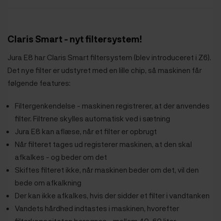
Claris Smart - nyt filtersystem!
Jura E8 har Claris Smart filtersystem (blev introduceret i Z6).
Det nye filter er udstyret med en lille chip, så maskinen får
følgende features:
Filtergenkendelse - maskinen registrerer, at der anvendes
filter. Filtrene skylles automatisk ved i sætning
Jura E8 kan aflæse, når et filter er opbrugt
Når filteret tages ud registerer maskinen, at den skal
afkalkes - og beder om det
Skiftes filteret ikke, når maskinen beder om det, vil den
bede om afkalkning
Der kan ikke afkalkes, hvis der sidder et filter i vandtanken
Vandets hårdhed indtastes i maskinen, hvorefter
filterkapaciteten beregnes - mellem 40-60 liter