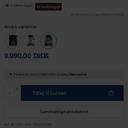
1-2 hverdage
Se butikslager
Gratis levering på dette produkt
Andre varianter
9.990,00 DKK
Finansier med ViaBill eller Anyday
(læs mere)
Tilføj til kurven
Sammenlign produktet
Ref:
30-15712
- EAN: 7610917157129