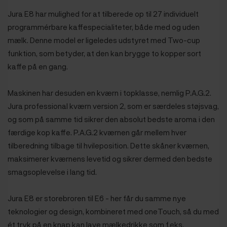
Jura E8 har mulighed for at tilberede op til 27 individuelt
programmérbare kaffespecialiteter, både med og uden
mælk. Denne model er ligeledes udstyret med Two-cup
funktion, som betyder, at den kan brygge to kopper sort
kaffe på en gang.
Maskinen har desuden en kværn i topklasse, nemlig
P.A.G.2.
Jura professional kværn
version 2
,
som er særdeles støjsvag,
og som på samme tid sikrer den absolut bedste aroma i den
færdige kop kaffe. P.A.G.2 kværnen går
mellem hver
tilberedning tilbage til hvileposition. Dette skåner kværnen,
maksimerer kværnens levetid og sikrer dermed den bedste
smagsoplevelse i lang tid.
Jura E8 er storebroren til E6 - her får du samme nye
teknologier og design, kombineret med oneTouch, så du med
ét tryk på en knap kan lave mælkedrikke som f.eks.