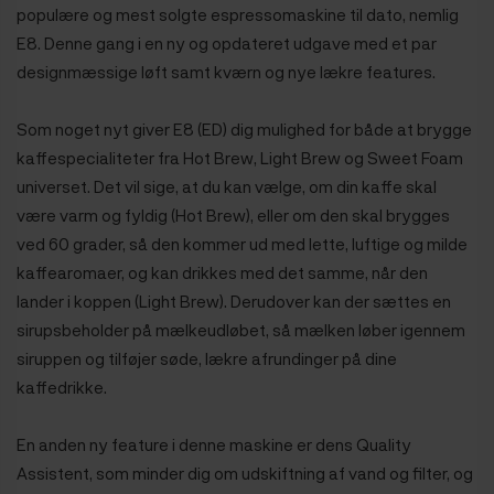
populære og mest solgte espressomaskine til dato, nemlig
E8. Denne gang i en ny og opdateret udgave med et par
designmæssige løft samt kværn og nye lækre features.
Som noget nyt giver E8 (ED) dig mulighed for både at brygge
kaffespecialiteter fra Hot Brew, Light Brew og Sweet Foam
universet. Det vil sige, at du kan vælge, om din kaffe skal
være varm og fyldig (Hot Brew), eller om den skal brygges
ved 60 grader, så den kommer ud med lette, luftige og milde
kaffearomaer, og kan drikkes med det samme, når den
lander i koppen (Light Brew). Derudover kan der sættes en
sirupsbeholder på mælkeudløbet, så mælken løber igennem
siruppen og tilføjer søde, lækre afrundinger på dine
kaffedrikke.
En anden ny feature i denne maskine er dens Quality
Assistent, som minder dig om udskiftning af vand og filter, og