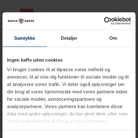
Rigtig Kaffe Crema Intenso 6kg Hele kaffebønner
999,00 DKK
Tilføj til kurv
Samtykke
Detaljer
Om
Rigtig Kaffe Super Crema 6kg Hele kaffebønner
1.199,00 DKK
Ingen kaffe uden cookies
Tilføj til kurv
Vi bruger cookies til at tilpasse vores indhold og
annoncer, til at vise dig funktioner til sociale medier og til
Rigtig Kaffe Organic Mixpakke 4 Varianter
at analysere vores trafik. Vi deler også oplysninger om
799,95 DKK
din brug af vores hjemmeside med vores partnere inden
Tilføj til kurv
for sociale medier, annonceringspartnere og
analysepartnere. Vores partnere kan kombinere disse
data med andre oplysninger, du har givet dem, eller som
Rigtig Kaffe Verdens Kaffe - 9x400g
899,95 DKK
de har indsamlet fra din brug af deres tjenester.
Tilføj til kurv