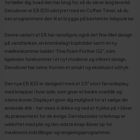
fortæller dig, hvad den har brug for, så du sikrer lang levetid.
Derudover er E8 (ED) udstyret med en Coffee Timer, så du
kan programmere den til at brygge på bestemte tidspunkter.
Denne variant af E8 har naturligvis også det fine rillet design
på vandtanken, en krombelagt kopholder samt en ny
mælkeskummer kaldet “Fine Foam Frother G2”, som
ligeledes forekommer i et nyt moderne og stilrent design.
Derudover har selve fronten et smukt og eksklusivt udtryk.
Den nye E8 (ED) er designet med et 3,5" stort farvedisplay
med knapper i hver side, som giver et bedre overblik og
større ikoner. Displayet giver dig mulighed for at vælge din
ønskede drik - her vises 4 drikke og ved at trykke på > bliver
du præsenteret for de øvrige. Den klassiske roterknap er
udskiftet med pile og den sidste knap åbner op for
maskinens indstillinger og rengøringsprogrammer.