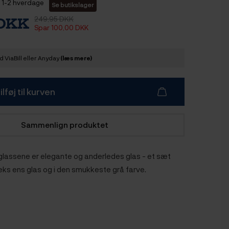
1-2 hverdage
Se butikslager
249,95 DKK
 DKK
Spar 100,00 DKK
 ViaBill eller Anyday
(læs mere)
ilføj til kurven
Sammenlign produktet
assene er elegante og anderledes glas - et sæt
ks ens glas og i den smukkeste grå farve.