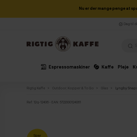
Nu er der mange penge at sp
Dag til 
Espressomaskiner
Kaffe
Pleje
K
Rigtig Kaffe
Outdoor, Kopper & To Go
Glas
Lyngby Snapse
Ref:
12q-12406
- EAN: 5722000124061
Spar