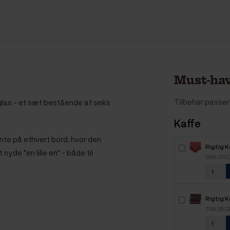
Must-hav
Tilbehør passer 
las - et sæt bestående af seks
Kaffe
te på ethvert bord, hvor den
Rigtig 
t nyde "en lille en" - både til
Intenso
999,00 
kaffebø
Rigtig K
Mixpakk
799,95 