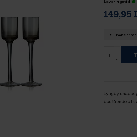
Leveringstid
149,95
Finansier med
T
Lyngby snapsegl
bestående af se