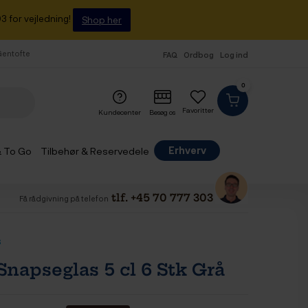
3 for vejledning!
Shop her
 Gentofte
FAQ
Ordbog
Log ind
0
Favoritter
Kundecenter
Besøg os
Erhverv
& To Go
Tilbehør & Reservedele
tlf. +45 70 777 303
Få rådgivning på telefon
s
napseglas 5 cl 6 Stk Grå