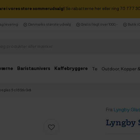
are i vores store sommerudsalg!
Se rabatterne her eller ring 70 777 30
dag levering
Danmarks største udvalg
Gratis fragt over 1000,-
Butik i
værne
Baristaunivers
Kaffebryggere
Te
Outdoor, Kopper 
Udsalg
glas 5 cl 6 Stk Grå
Fra
Lyngby Gla
Lyngby S