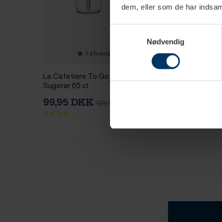
dem, eller som de har indsaml
Samtykkevalg
Nødvendig
1-2 hverdage
1-2 hv
La Cafetiere To Go Glas m.
Lyngby Melodia V
Sugerør 65 cl
6 Stk
99,95 DKK
199,95 DKK
129,95 DKK