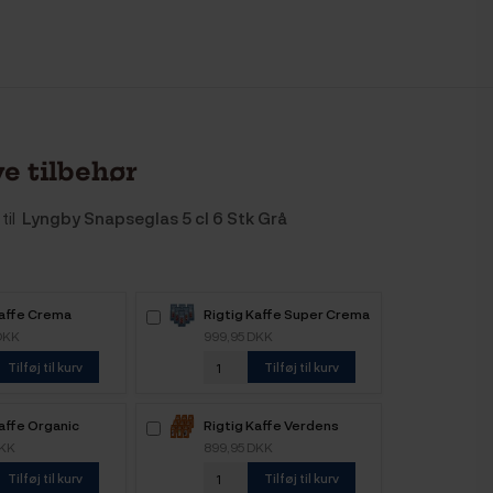
e tilbehør
til
Lyngby Snapseglas 5 cl 6 Stk Grå
Kaffe Crema
Rigtig Kaffe Super Crema
 6kg Hele
6kg Hele kaffebønner
DKK
999,95 DKK
nner
Tilføj til kurv
Tilføj til kurv
affe Organic
Rigtig Kaffe Verdens
e 4 Varianter
Kaffe - 9x400g
DKK
899,95 DKK
Tilføj til kurv
Tilføj til kurv