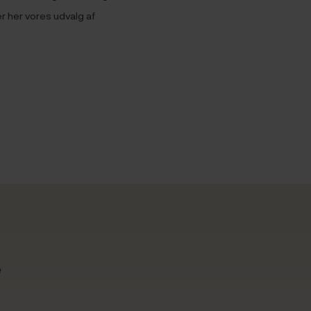
r her vores udvalg af
e