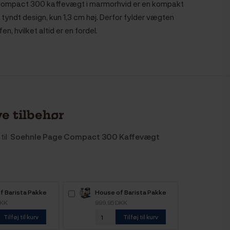
ompact 300 kaffevægt i marmorhvid er en kompakt
 tyndt design, kun 1,3 cm høj. Derfor fylder vægten
fen, hvilket altid er en fordel.
e tilbehør
til
Soehnle Page Compact 300 Kaffevægt
f Barista Pakke
House of Barista Pakke
ffeplakat 21x30
Inkl. Kaffeplakat 21x30
DKK
999,95 DKK
cm
Tilføj til kurv
Tilføj til kurv