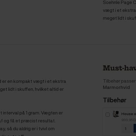
Soehnle Page C
vægt i et ekstra
meget lidt i skuf
Must-hav
Tilbehør passer 
er en kompakt vægt i et ekstra
Marmorhvid
 lidt i skuffen, hvilket altid er
Tilbehør
 interval på 1 gram. Vægten er
House o
Inkl. Ka
999,95 
 af og få et præcist resultat.
cm
 så du aldrig er i tvivl om