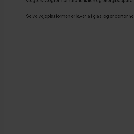
vægten. Vægten har tara funktion og energibesparen
Selve vejeplatformen er lavet af glas, og er derfor 