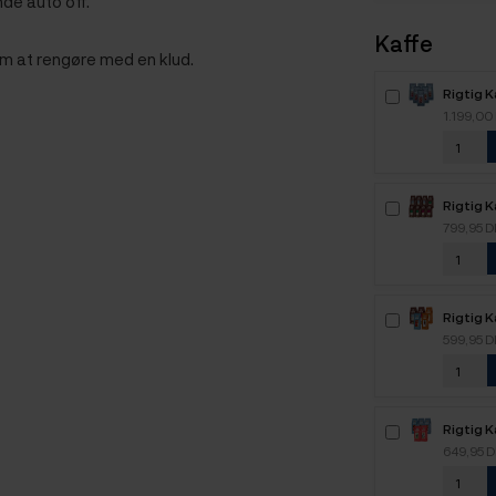
de auto off.
Kaffe
nem at rengøre med en klud.
Rigtig 
6kg Hel
1.199,00
Rigtig K
Mixpakk
799,95 
Rigtig 
2,1kg H
599,95 
Rigtig 
2,5kg H
649,95 