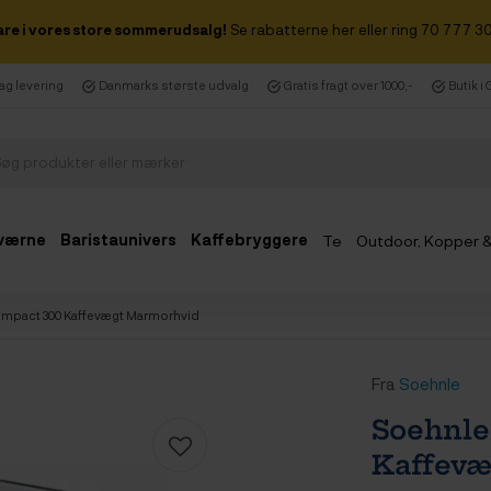
are i vores store sommerudsalg!
Se rabatterne her eller ring 70 777 30
dag levering
Danmarks største udvalg
Gratis fragt over 1000,-
Butik i
værne
Baristaunivers
Kaffebryggere
Te
Outdoor, Kopper 
Udsalg
mpact 300 Kaffevægt Marmorhvid
Fra
Soehnle
Soehnle
Kaffevæ