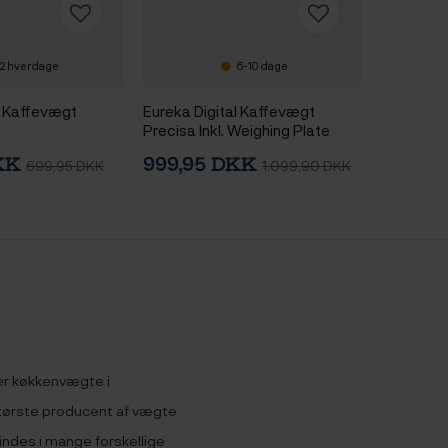
-2 hverdage
6-10 dage
l Kaffevægt
Eureka Digital Kaffevægt
Precisa Inkl. Weighing Plate
DKK
999,95 DKK
699,95 DKK
1.099,90 DKK
er køkkenvægte i
tørste producent af vægte
ndes i mange forskellige