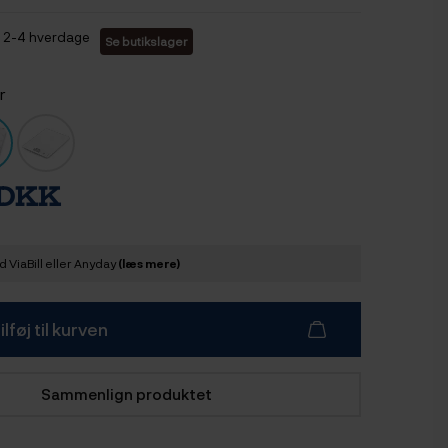
2-4 hverdage
Se butikslager
r
 DKK
 ViaBill eller Anyday
(læs mere)
ilføj til kurven
Sammenlign produktet