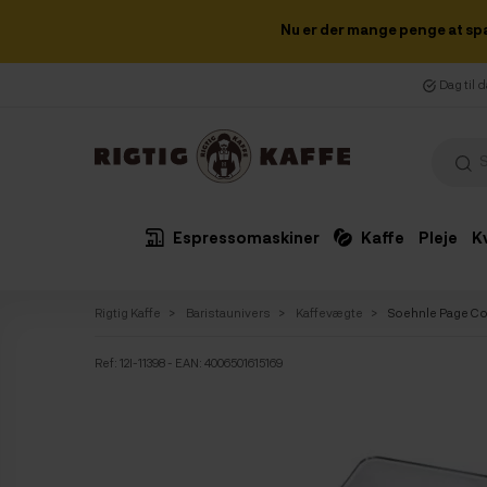
Nu er der mange penge at sp
Dag til 
Espressomaskiner
Kaffe
Pleje
K
Rigtig Kaffe
Baristaunivers
Kaffevægte
Soehnle Page Co
Ref:
12I-11398
- EAN: 4006501615169