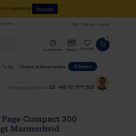
3 for vejledning!
Shop her
 Gentofte
FAQ
Ordbog
Log ind
0
Favoritter
Kundecenter
Besøg os
Erhverv
& To Go
Tilbehør & Reservedele
tlf. +45 70 777 303
Få rådgivning på telefon
 Page Compact 300
gt Marmorhvid