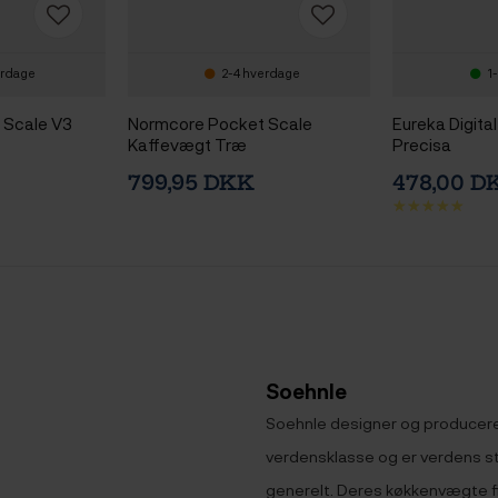
erdage
2-4 hverdage
1
 Scale V3
Normcore Pocket Scale
Eureka Digita
Kaffevægt Træ
Precisa
799,95 DKK
478,00 
Soehnle
Soehnle designer og producer
verdensklasse og er verdens s
generelt. Deres køkkenvægte fi