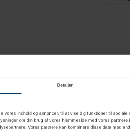
Hvid
Marmor
Detaljer
Glas
15 cm
se vores indhold og annoncer, til at vise dig funktioner til sociale
1,3 cm
oplysninger om din brug af vores hjemmeside med vores partnere i
ysepartnere. Vores partnere kan kombinere disse data med andr
20 cm