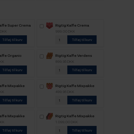
Kaffe Super Crema
Rigtig Kaffe Crema
e kaffebønner
Intenso 6kg Hele
 DKK
999,00 DKK
kaffebønner
Tilføj til kurv
Tilføj til kurv
affe Organic
Rigtig Kaffe Verdens
e 4 Varianter
Kaffe - 9x400g
DKK
899,95 DKK
Tilføj til kurv
Tilføj til kurv
Kaffe Mixpakke
Rigtig Kaffe Mixpakke
ele kaffebønner
2,2kg Hele kaffebønner
DKK
499,95 DKK
Tilføj til kurv
Tilføj til kurv
Kaffe Mixpakke
Rigtig Kaffe Mixpakke
ele kaffebønner
5,2kg Hele kaffebønner
DKK
1.099,00 DKK
Tilføj til kurv
Tilføj til kurv