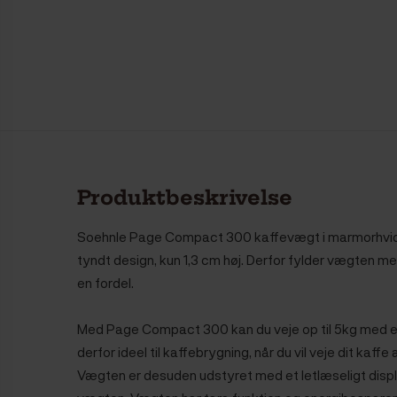
Produktbeskrivelse
Soehnle Page Compact 300 kaffevægt i marmorhvid 
tyndt design, kun 1,3 cm høj. Derfor fylder vægten meget
en fordel.
Med Page Compact 300 kan du veje op til 5kg med et
derfor ideel til kaffebrygning, når du vil veje dit kaffe
Vægten er desuden udstyret med et letlæseligt display,