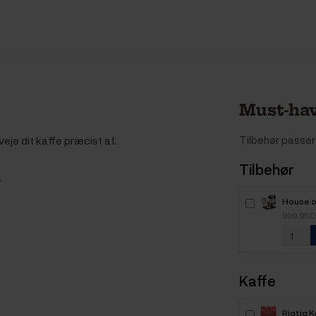
Must-hav
Tilbehør passer 
eje dit kaffe præcist af.
Tilbehør
.
House o
Barista
999,95 
Kaffe
Rigtig 