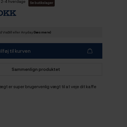
2-4 hverdage
Se butikslager
 DKK
 ViaBill eller Anyday
(læs mere)
ilføj til kurven
Sammenlign produktet
gt er super brugervenlig vægt til at veje dit kaffe