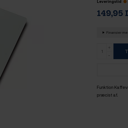
Leveringstid
149,95
Finansier med
T
Funktion Kaffevæ
præcist af.