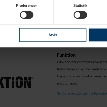
Kaffevægt Træ
Precisa
Præferencer
Statistik
799,95 DKK
478,00 
Afvis
Funktion
Funktion har et bredt udvalg af
Kaffe finder du alt fra mælkes
bageudstyr, redskaber, elektri
meget mere.
Se flere produkter fra Funktio