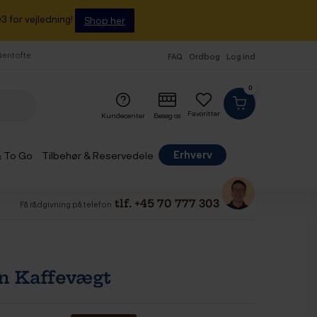
3 for vejledning!
Shop her
 Gentofte
FAQ
Ordbog
Log ind
0
Favoritter
Kundecenter
Besøg os
Erhverv
& To Go
Tilbehør & Reservedele
tlf. +45 70 777 303
Få rådgivning på telefon
n Kaffevægt