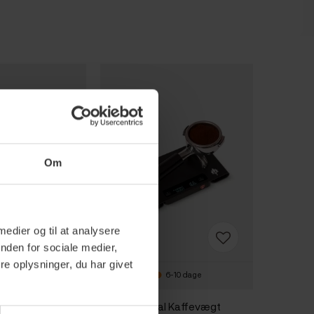
Om
 medier og til at analysere
nden for sociale medier,
e oplysninger, du har givet
-2 hverdage
6-10 dage
l Kaffevægt
Eureka Digital Kaffevægt