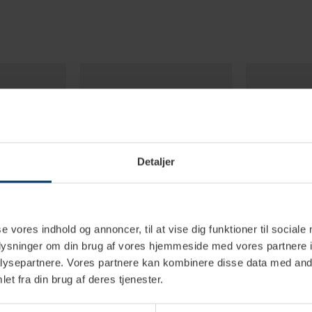
Detaljer
se vores indhold og annoncer, til at vise dig funktioner til sociale
oplysninger om din brug af vores hjemmeside med vores partnere i
ysepartnere. Vores partnere kan kombinere disse data med andr
erdage
2-4 hverdage
1
et fra din brug af deres tjenester.
 Scale V3
Normcore Pocket Scale
Eureka Digita