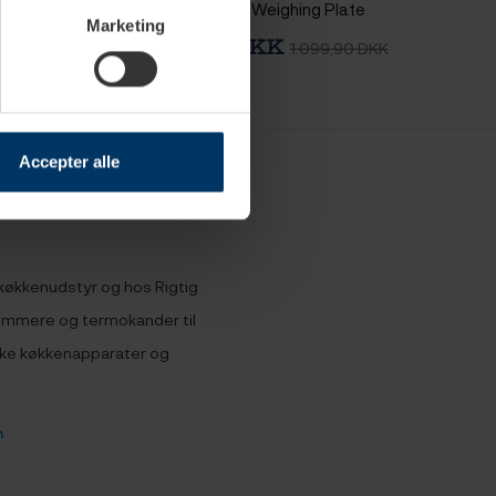
Precisa Inkl. Weighing Plate
Marketing
DKK
999,95 DKK
699,95 DKK
1.099,90 DKK
Accepter alle
 køkkenudstyr og hos Rigtig
kummere og termokander til
ske køkkenapparater og
n