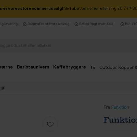
are i vores store sommerudsalg!
Se rabatterne her eller ring 70 777 30
dag levering
Danmarks største udvalg
Gratis fragt over 1000,-
Butik i
værne
Baristaunivers
Kaffebryggere
Te
Outdoor, Kopper 
Udsalg
ægt
Fra
Funktion
Funktio