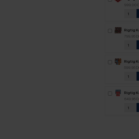
Intenso
999,00 
kaffebø
Rigtig K
Mixpakk
799,95 
Rigtig 
2,1kg H
599,95 
Rigtig 
2,5kg H
649,95 