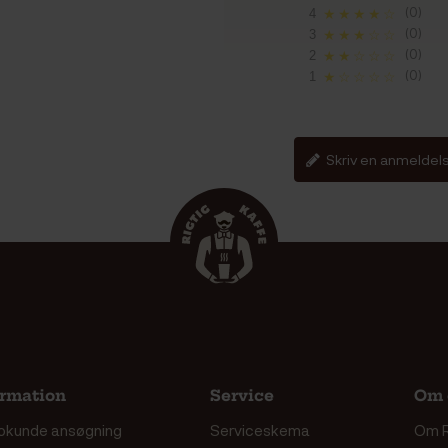
(0)
4
★★★★☆
(0)
3
★★★☆☆
(0)
2
★★☆☆☆
(0)
1
★☆☆☆☆
Skriv en anmeldel
ormation
Service
Om 
okunde ansøgning
Serviceskema
Om R