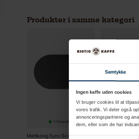
Produkter i samme kategori
Samtykke
Ingen kaffe uden cookies
Vi bruger cookies til at tilpas
vores trafik. Vi deler også 
annonceringspartnere og anal
1-2 hverdage
2-4 hv
dem, eller som de har indsaml
Mahlkönig Sync Scale
Normcore Pocket
Samtykkevalg