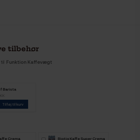
e tilbehør
til
Funktion Kaffevægt
f Barista
pakke
DKK
Tilføj til kurv
Kaffe Crema
Rigtig Kaffe Super Crema