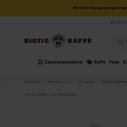
Nu er der mange penge at sp
Dag til 
Espressomaskiner
Kaffe
Pleje
K
Rigtig Kaffe
Baristaunivers
Kaffevægte
Funktion Kaffev
Ref:
12Q-234763
- EAN: 5722002347635