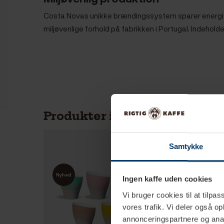
Costa Novas unikke brændingssystem sparer energi og 
miljøvenlige forhold på fabrikken i Portugal. Indeholde
Produkter i samme kategori
Samtykke
Spar
Nyhed
10%
Ingen kaffe uden cookies
Vi bruger cookies til at tilpas
vores trafik. Vi deler også 
Nyhed
annonceringspartnere og anal