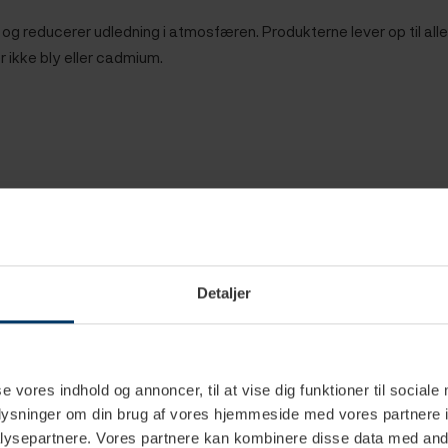
reducerer udledning i atmosfæren. Produkterne lever op til alle i
r ikke bly eller cadmium.
Detaljer
Spar
Spar
10%
10%
se vores indhold og annoncer, til at vise dig funktioner til sociale
oplysninger om din brug af vores hjemmeside med vores partnere i
Nyhed
Nyhed
ysepartnere. Vores partnere kan kombinere disse data med andr