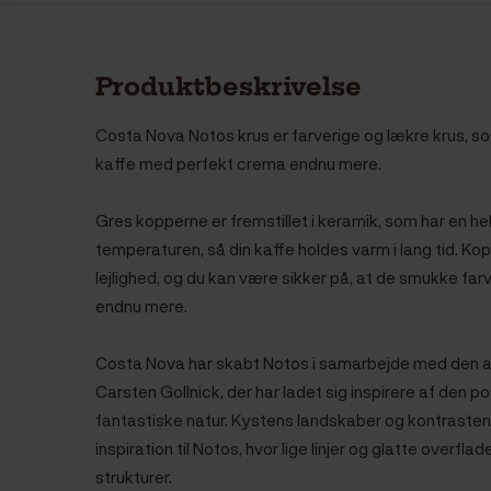
Produktbeskrivelse
Costa Nova Notos krus er farverige og lækre krus,
so
kaffe med perfekt crema endnu mere.
Gres kopperne er fremstillet i keramik, som har en hel
temperaturen, så din kaffe holdes varm i lang tid. Kop
lejlighed, og du kan være sikker på, at de smukke fa
endnu mere.
Costa Nova har skabt Notos i samarbejde med den 
Carsten Gollnick, der har ladet sig inspirere af den 
fantastiske natur. Kystens landskaber og kontrasten
inspiration til Notos, hvor lige linjer og glatte overf
strukturer.