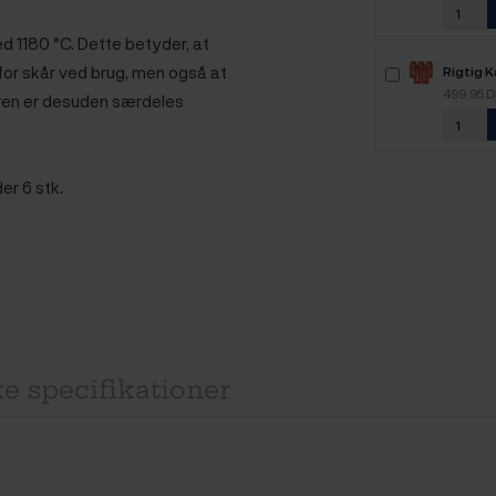
d 1180 °C. Dette betyder, at
for skår ved brug, men også at
Rigtig 
2,2kg H
499,95 
uren er desuden særdeles
er 6 stk.
e specifikationer