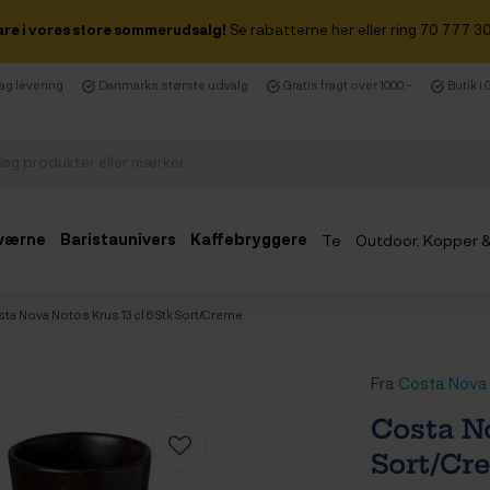
are i vores store sommerudsalg!
Se rabatterne her eller ring 70 777 30
dag levering
Danmarks største udvalg
Gratis fragt over 1000,-
Butik i
værne
Baristaunivers
Kaffebryggere
Te
Outdoor, Kopper 
Udsalg
ta Nova Notos Krus 13 cl 6 Stk Sort/Creme
Fra
Costa Nova
Costa No
Sort/Cr