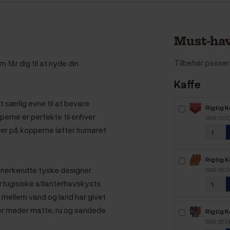
Must-hav
Tilbehør passer 
m får dig til at nyde din
Kaffe
t særlig evne til at bevare
Rigtig 
perne er perfekte til enhver
Intenso
999,00 
kaffebø
rver på kopperne løfter humøret
Rigtig 
Kaffe -
anerkendte tyske designer
899,95 
portugisiske atlanterhavskysts
 mellem vand og land har givet
lader møder matte, ru og sandede
Rigtig 
2,1kg H
599,95 