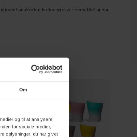
nternationale standarder og bliver fremstillet under
Om
Spar
10%
 medier og til at analysere
nden for sociale medier,
Nyhed
e oplysninger, du har givet