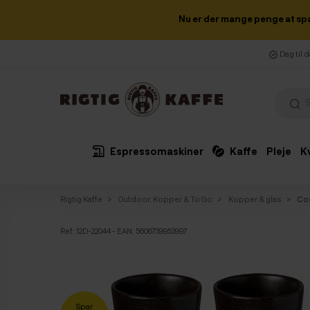
Nu er der mange penge at sp
Dag til 
Espressomaskiner
Kaffe
Pleje
K
Rigtig Kaffe
Outdoor, Kopper & To Go
Kopper & glas
Cos
Ref:
12D-22044
- EAN: 5606739953997
Spar