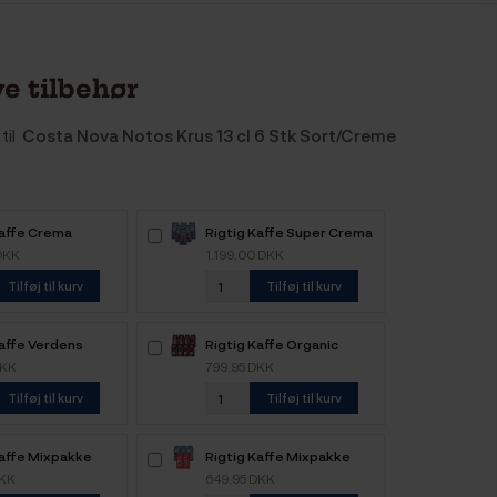
e tilbehør
til
Costa Nova Notos Krus 13 cl 6 Stk Sort/Creme
Kaffe Crema
Rigtig Kaffe Super Crema
 6kg Hele
6kg Hele kaffebønner
DKK
1.199,00 DKK
nner
Tilføj til kurv
Tilføj til kurv
Kaffe Verdens
Rigtig Kaffe Organic
 9x400g
Mixpakke 4 Varianter
DKK
799,95 DKK
Tilføj til kurv
Tilføj til kurv
Kaffe Mixpakke
Rigtig Kaffe Mixpakke
ele kaffebønner
2,5kg Hele kaffebønner
DKK
649,95 DKK