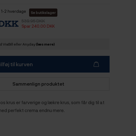
1-2 hverdage
Se butikslager
539,95 DKK
 DKK
Spar 240,00 DKK
 ViaBill eller Anyday
(læs mere)
ilføj til kurven
Sammenlign produktet
 krus er farverige og lækre krus, som får dig til at
 med perfekt crema endnu mere.