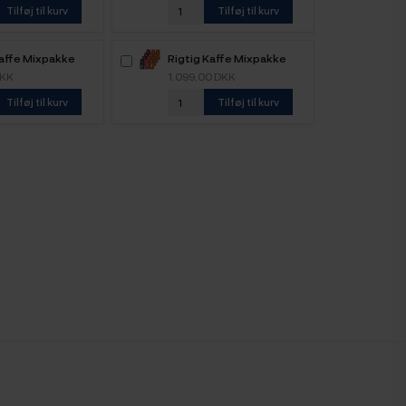
Tilføj til kurv
Tilføj til kurv
Kaffe Mixpakke
Rigtig Kaffe Mixpakke
ele kaffebønner
5,2kg Hele kaffebønner
DKK
1.099,00 DKK
Tilføj til kurv
Tilføj til kurv