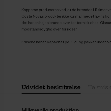
Kopperne produceres ved, at de brændes i 11 timer ve
Costa Novas produkter ikke kun har meget lav risiko 
det har en høj tolerance over for termisk chok. Glas
modstandsdygtig over for ridser.
Krusene har en kapacitet på 13 cl. og pakken indehold
Udvidet beskrivelse
Teknisk
Miljøvenlig produktion