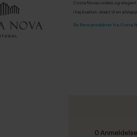
Costa Novas unikke og elegant 
i høj kvalitet, skabt til en afslapp
Se flere produkter fra Costa 
0 Anmeldels