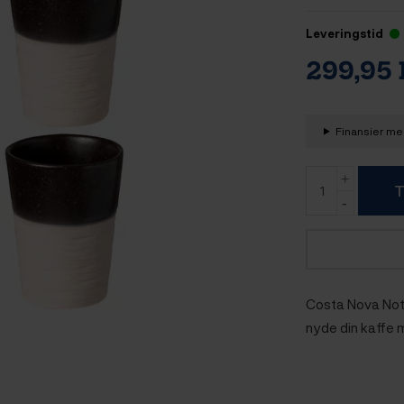
Leveringstid
299,95
Finansier med
T
Costa Nova Notos
nyde din kaffe