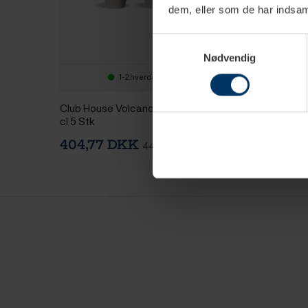
dem, eller som de har indsaml
Samtykkevalg
Nødvendig
1-2 hverdage
2-4 hv
Club House Volcano Espresso 9
Club House Volca
cl 5 Stk
Espressokop 12,5 
404,77 DKK
449,78 DKK
449,75 DKK