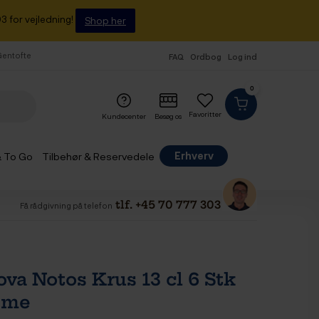
3 for vejledning!
Shop her
 Gentofte
FAQ
Ordbog
Log ind
0
Favoritter
Kundecenter
Besøg os
Erhverv
& To Go
Tilbehør & Reservedele
tlf. +45 70 777 303
Få rådgivning på telefon
va Notos Krus 13 cl 6 Stk
eme