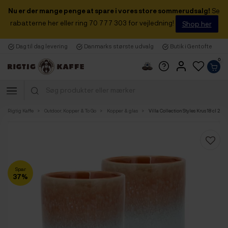
Nu er der mange penge at spare i vores store sommerudsalg!
Se
rabatterne her eller ring 70 777 303 for vejledning!
Shop her
Dag til dag levering
Danmarks største udvalg
Butik i Gentofte
0
Rigtig Kaffe
Outdoor, Kopper & To Go
Kopper & glas
Villa Collection Styles Krus 18 cl 2 S
Spar
37%