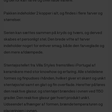
Pakken indeholder 2 kopper i alt, og findes i flere farver og
størrelser.
Serien kan sættes sammen på kryds og tværs, og derved
skabes et personligt stel. Den brede vifte af farver
indeholder noget for enhver smag, både den farveglade og
den mere afdæmpede.
Stentøjsstellet fra Villa Styles fremstilles i Portugal af
keramikere med stor knowhow og erfaring. Alle steldelene
formes og finpudses i hånden, hvilket giver et skønt og unikt
stentøjsstel samt en glat og fin overflade. Herefter påføres
den reaktive glasur, og stentøjet brændes i ovnen ved 1150
grader. Den reaktive glasur gør hvert produkt unikt.
Udseendet afhænger af formen, brændetemperaturen og
placeringen i ovnen.