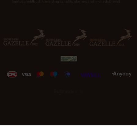
kampagnetilbud. Afmelding kan altid ske nederst i nyhedsbrevet.