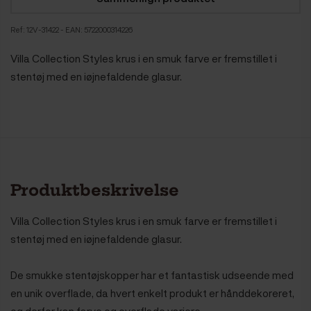
Ref:
12V-31422
- EAN: 5722000314226
Villa Collection Styles krus i en smuk farve er fremstillet i
stentøj med en iøjnefaldende glasur.
Produktbeskrivelse
Villa Collection Styles krus i en smuk farve er fremstillet i
stentøj med en iøjnefaldende glasur.
De smukke stentøjskopper har et fantastisk udseende med
en unik overflade, da hvert enkelt produkt er hånddekoreret,
og derfor kan farve og overflade variere.