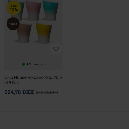
Spar
10%
Nyhed
1-2 hverdage
Club House Volcano Kop 26,5
cl 5 Stk
584,78 DKK
649,75 DKK