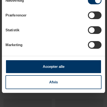
Nødvendig
Præferencer
Spar
10%
Nyhed
Statistik
Nyhed
Marketing
1-2 hverdage
1-2 hverdage
Accepter alle
Club House Volcano
Club House Volcano Double
Espresso 9 cl 5 Stk
Espressokop 12,5 cl 5 Stk
Afvis
404,77 DKK
449,78 DKK
449,75 DKK
499,75 DKK