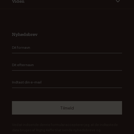
Viden
Nyhedsbrev
Ved at indsende denne formular accepterer jeg, at de indtastede
data bruges af Rigtig Kaffe til at sende nyhedsbreve og