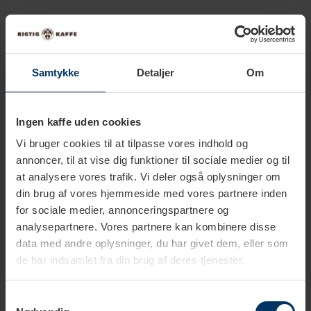
Størrelse
18 cl
Farve
Amber/Rav
Samtykke
Detaljer
Om
Blå
Materiale
Stentøj
Ingen kaffe uden cookies
Diameter
7,5 cm
Vi bruger cookies til at tilpasse vores indhold og
annoncer, til at vise dig funktioner til sociale medier og til
Højde
9 cm
at analysere vores trafik. Vi deler også oplysninger om
din brug af vores hjemmeside med vores partnere inden
for sociale medier, annonceringspartnere og
analysepartnere. Vores partnere kan kombinere disse
data med andre oplysninger, du har givet dem, eller som
de har indsamlet fra din brug af deres tjenester.
Produkter i samme kategori
Samtykkevalg