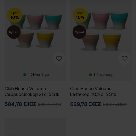
Spar
Spar
10%
10%
Nyhed
Nyhed
1-2 hverdage
1-2 hverdage
Club House Volcano
Club House Volcano
Cappuccinokop 21 cl 5 Stk
Lattekop 28,5 cl 5 Stk
584,78 DKK
629,78 DKK
649,75 DKK
699,75 DKK