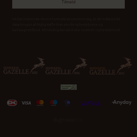
Ved at indsende denne formular accepterer jeg, at de indtastede
data bruges af Rigtig Kaffe til at sende nyhedsbreve og
kampagnetilbud. Afmelding kan altid ske nederst i nyhedsbrevet.