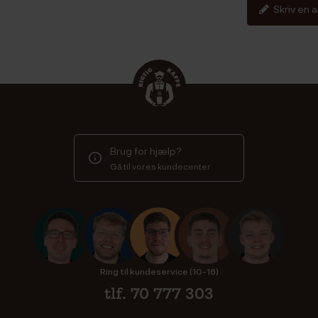
Skriv en 
Brug for hjælp?
Gå til vores kundecenter
Ring til kundeservice (10-16)
tlf. 70 777 303