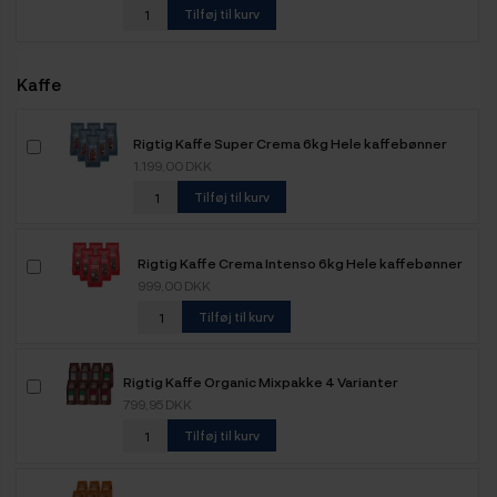
Tilføj til kurv
Kaffe
Rigtig Kaffe Super Crema 6kg Hele kaffebønner
1.199,00 DKK
Tilføj til kurv
Rigtig Kaffe Crema Intenso 6kg Hele kaffebønner
999,00 DKK
Tilføj til kurv
Rigtig Kaffe Organic Mixpakke 4 Varianter
799,95 DKK
Tilføj til kurv