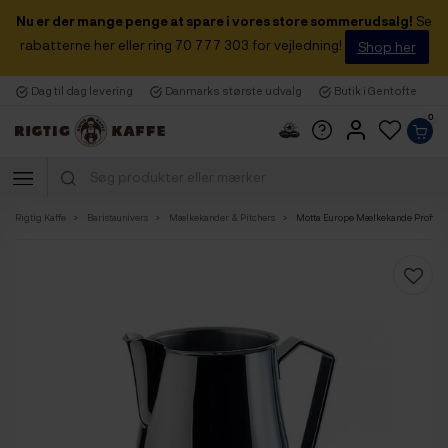
Nu er der mange penge at spare i vores store sommerudsalg!
Se
rabatterne her eller ring 70 777 303 for vejledning!
Shop her
Dag til dag levering
Danmarks største udvalg
Butik i Gentofte
0
Rigtig Kaffe
Baristaunivers
Mælkekander & Pitchers
Motta Europe Mælkekande Proff 1,5L