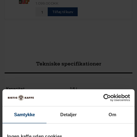
1.099,00 DKK
Tilføj til kurv
Tekniske specifikationer
Kapacitet
1,5 L
Kategori
Mælkekande
Samtykke
Detaljer
Om
Ingen kaffe uden cookies