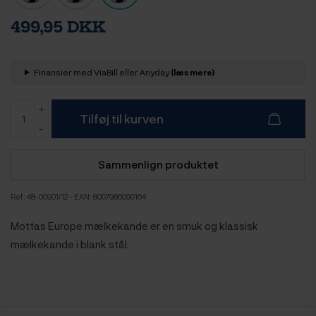
499,95 DKK
Finansier med ViaBill eller Anyday
(læs mere)
Tilføj til kurven
Sammenlign produktet
Ref:
48-00901/12
- EAN: 8007986090164
Mottas Europe mælkekande er en smuk og klassisk
mælkekande i blank stål.