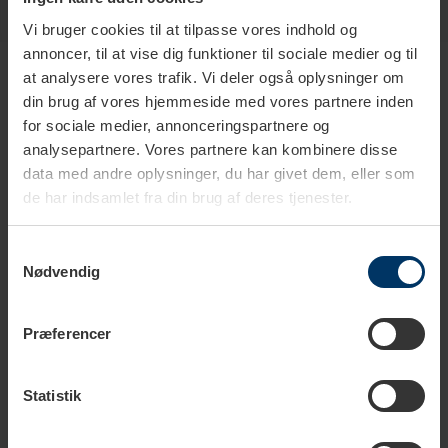
Vi bruger cookies til at tilpasse vores indhold og
Produkter i samme kategori
annoncer, til at vise dig funktioner til sociale medier og til
at analysere vores trafik. Vi deler også oplysninger om
din brug af vores hjemmeside med vores partnere inden
for sociale medier, annonceringspartnere og
analysepartnere. Vores partnere kan kombinere disse
data med andre oplysninger, du har givet dem, eller som
de har indsamlet fra din brug af deres tjenester.
Samtykkevalg
Nødvendig
Præferencer
1-2 hverdage
1-2 hverdage
Statistik
House of Barista Proff
Motta Aurora Mælkekande
Mælkekande 0,5L
0,35L